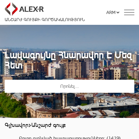
ԱՆՇԱՐԺ ԳՈՒՅՔԻ ԳՈՐԾԱԿԱԼՈՒԹՅՈՒՆ
Լավագույնը Հնարավոր Է Մեզ
Հետ
Գլխավոր
Անշարժ գույք
Բոլոր գտնված հայտարարությունները:
(1419)