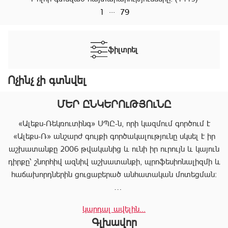
...
1
79
ֆիլտրել
Ոչինչ չի գտնվել
ՄԵՐ ԸՆԿԵՐՈւԹՅՈւՆԸ
«Ալեքս-Ռեկռուտինգ» ՍՊԸ-ն, որի կազմում գործում է
«Ալեքս-Ռ» անշարժ գույքի գործակալությունը սկսել է իր
աշխատանքը 2006 թվականից և ունի իր ուրույն և կայուն
դիրքը՝ շնորհիվ ազնիվ աշխատանքի, պրոֆեսիոնալիզմի և
հաճախորդներին ցուցաբերած անհատական մոտեցման:
«Ալեքս-Ռ»-ը տրամադրում է ծառայությունների
կարդալ ավելին...
ամբողջական փաթեթ, որը թույլ է տալիս հաճախորդին
Գլխավոր
արագ իրագործել ցանկացած գործարք անշարժ գույքի