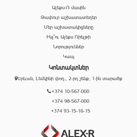
ոլորտում:
Ալեքս-Ռ մասին
Համապատասխան որակավոման և բազմամյա փորձի
Թափուր աշխատատեղեր
շնորհիվ՝ «Ալեքս-Ռ» ընկերության պրոֆեսիոնալ
Մեր աշխատակիցները
անձնակազմը Ձեզ կօգնի իրականացնել շահավետ
գործարքներ՝ ապահովելով գործարքի գաղտնիությունը, և
Ինչ՞ու Ալեքս Ռիելթի
զերծ մնալ գործարքի ընթացքում բարձր ռիսկերից՝
Նորություններ
հասցնելով դրանք նվազագույնի:
Կապ
Կոնտակտներ
«Ալեքս-Ռ» ընկերության իրավաբանական բաժնի
աշխատակիցները կապահովեն Ձեր գործարքների
Երևան, Լեմկինի փող․, 2-րդ շենք, 1-ին տարածք
օրինականությունը, փաստաթղթերի ճշտությունը և
ծագած ցանկացած խնդիրների արագ և որակյալ
+374 10-567-000
լուծումը:
+374 98-567-000
+374 93-15-16-15
Մենք գործում ենք Երևան քաղաքի տարբեր
համայնքներում և պատրաստ ենք օգնելու Ձեզ
կատարել ճիշտ, արագ և շահավետ գործարքներ: