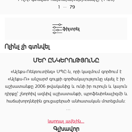
...
1
79
ֆիլտրել
Ոչինչ չի գտնվել
ՄԵՐ ԸՆԿԵՐՈւԹՅՈւՆԸ
«Ալեքս-Ռեկռուտինգ» ՍՊԸ-ն, որի կազմում գործում է
«Ալեքս-Ռ» անշարժ գույքի գործակալությունը սկսել է իր
աշխատանքը 2006 թվականից և ունի իր ուրույն և կայուն
դիրքը՝ շնորհիվ ազնիվ աշխատանքի, պրոֆեսիոնալիզմի և
հաճախորդներին ցուցաբերած անհատական մոտեցման:
«Ալեքս-Ռ»-ը տրամադրում է ծառայությունների
կարդալ ավելին...
ամբողջական փաթեթ, որը թույլ է տալիս հաճախորդին
Գլխավոր
արագ իրագործել ցանկացած գործարք անշարժ գույքի