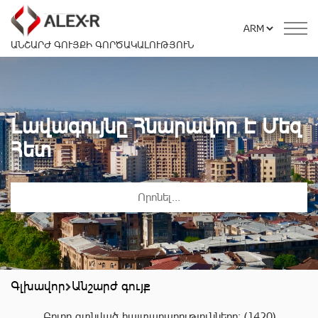
ԱՆՇԱՐԺ ԳՈՒՅՔԻ ԳՈՐԾԱԿԱԼՈՒԹՅՈՒՆ
Լավագույնը Հնարավոր Է Մեզ
Հետ
Գլխավոր
Անշարժ գույք
Բոլոր գտնված հայտարարությունները:
(1420)