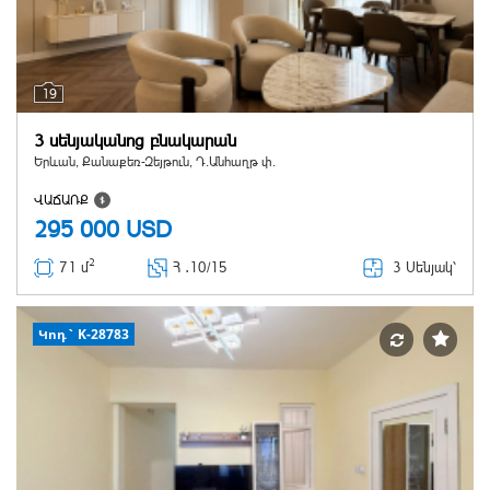
19
3 սենյականոց բնակարան
Երևան, Քանաքեռ-Զեյթուն, Դ.Անհաղթ փ.
ՎԱՃԱՌՔ
295 000
USD
2
3 Սենյակ՝
71 մ
Հ ․
10/15
Կոդ` K-28783