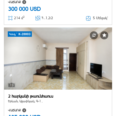
ՎԱՃԱՌՔ
300 000
USD
2
5 Սենյակ՝
214 մ
Հ ․
1,2/2
Կոդ` K-28803
13
2 հարկանի թաունհաուս
Երևան, Աջափնյակ, Գ-1 ,
ՎԱՃԱՌՔ