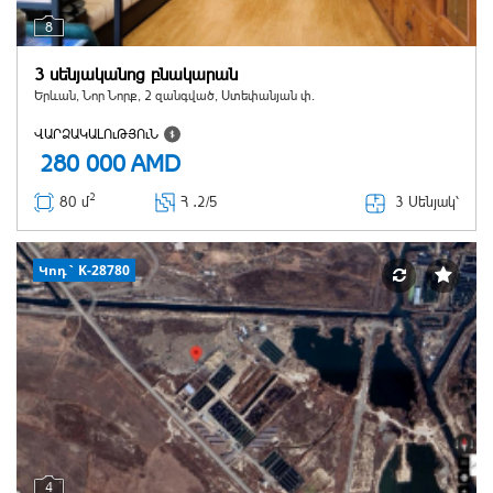
8
3 սենյականոց բնակարան
Երևան, Նոր Նորք, 2 զանգված, Ստեփանյան փ.
ՎԱՐՁԱԿԱԼՈւԹՅՈւՆ
280 000
AMD
2
3 Սենյակ՝
80 մ
Հ ․
2/5
Կոդ` K-28780
4