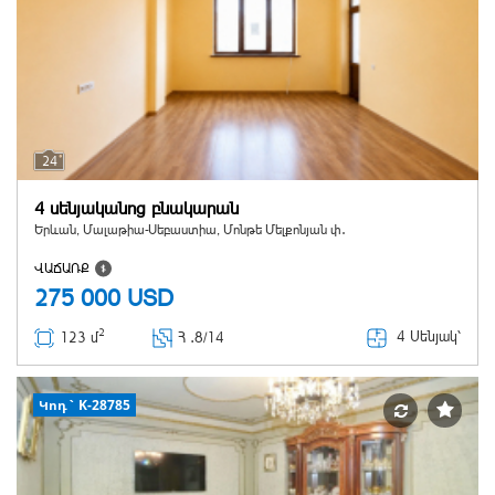
24
4 սենյականոց բնակարան
Երևան, Մալաթիա-Սեբաստիա, Մոնթե Մելքոնյան փ․
ՎԱՃԱՌՔ
275 000
USD
2
4 Սենյակ՝
123 մ
Հ ․
8/14
Կոդ` K-28785