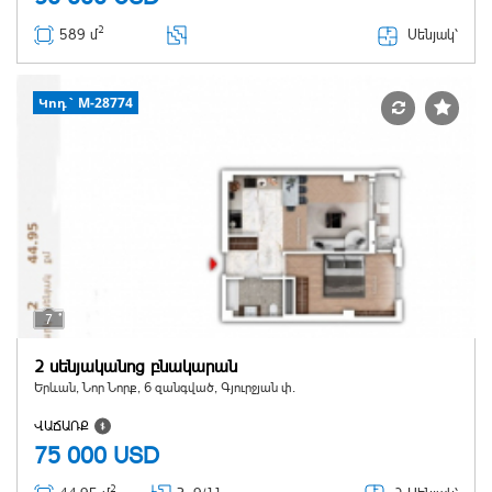
2
Սենյակ՝
589 մ
Կոդ` M-28774
7
2 սենյականոց բնակարան
Երևան, Նոր Նորք, 6 զանգված, Գյուրջյան փ.
ՎԱՃԱՌՔ
75 000
USD
2