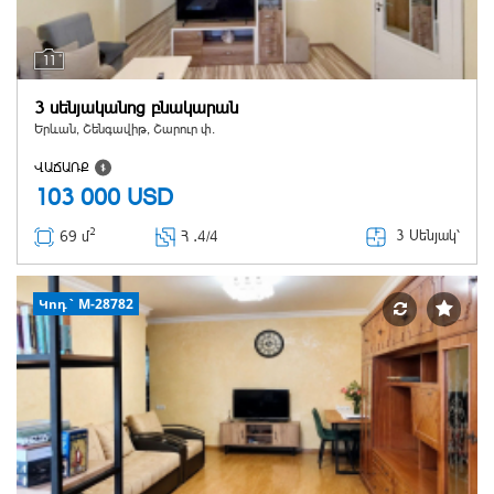
11
3 սենյականոց բնակարան
Երևան, Շենգավիթ, Շարուր փ.
ՎԱՃԱՌՔ
103 000
USD
2
3 Սենյակ՝
69 մ
Հ ․
4/4
Կոդ` M-28782