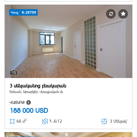
Կոդ` K-28799
15
3 սենյականոց բնակարան
Երևան, Արաբկիր, Վրացական փ.
ՎԱՃԱՌՔ
188 000
USD
2
3 Սենյակ՝
66 մ
Հ ․
6/12