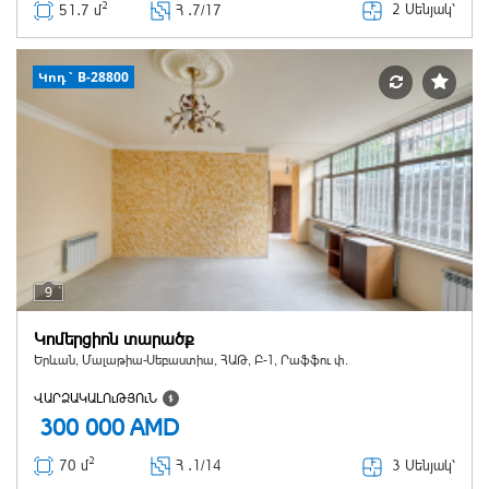
2
2 Սենյակ՝
51․7 մ
Հ ․
7/17
Կոդ` B-28800
9
Կոմերցիոն տարածք
Երևան, Մալաթիա-Սեբաստիա, ՀԱԹ, Բ-1, Րաֆֆու փ.
ՎԱՐՁԱԿԱԼՈւԹՅՈւՆ
300 000
AMD
2
3 Սենյակ՝
70 մ
Հ ․
1/14