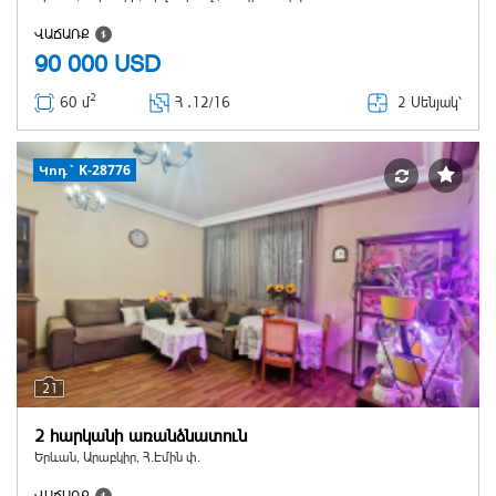
ՎԱՃԱՌՔ
90 000
USD
2
2 Սենյակ՝
60 մ
Հ ․
12/16
Կոդ` K-28776
21
2 հարկանի առանձնատուն
Երևան, Արաբկիր, Հ.Էմին փ.