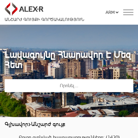
ԱՆՇԱՐԺ ԳՈՒՅՔԻ ԳՈՐԾԱԿԱԼՈՒԹՅՈՒՆ
Լավագույնը Հնարավոր Է Մեզ
Հետ
Գլխավոր
Անշարժ գույք
Բոլոր գտնված հայտարարությունները:
(1420)