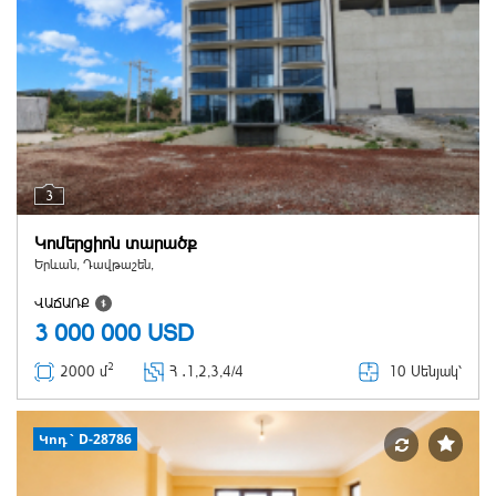
3
Կոմերցիոն տարածք
Երևան, Դավթաշեն,
ՎԱՃԱՌՔ
3 000 000
USD
2
10 Սենյակ՝
2000 մ
Հ ․
1,2,3,4/4
Կոդ` D-28786