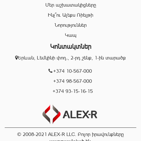
Մեր աշխատակիցները
անձնակազմը Ձեզ կօգնի իրականացնել շահավետ
գործարքներ՝ ապահովելով գործարքի գաղտնիությունը, և
Ինչ՞ու Ալեքս Ռիելթի
զերծ մնալ գործարքի ընթացքում բարձր ռիսկերից՝
Նորություններ
հասցնելով դրանք նվազագույնի:
Կապ
Կոնտակտներ
«Ալեքս-Ռ» ընկերության իրավաբանական բաժնի
աշխատակիցները կապահովեն Ձեր գործարքների
Երևան, Լեմկինի փող․, 2-րդ շենք, 1-ին տարածք
օրինականությունը, փաստաթղթերի ճշտությունը և
ծագած ցանկացած խնդիրների արագ և որակյալ
+374 10-567-000
լուծումը:
+374 98-567-000
+374 93-15-16-15
Մենք գործում ենք Երևան քաղաքի տարբեր
համայնքներում և պատրաստ ենք օգնելու Ձեզ
կատարել ճիշտ, արագ և շահավետ գործարքներ:
Մենք սիրում ենք մեր հաճախորդներին և ուրախ կլինենք
Ձեզ տեսնել նրանց թվում:
© 2008-2021 ALEX-R LLC. Բոլոր իրավունքները