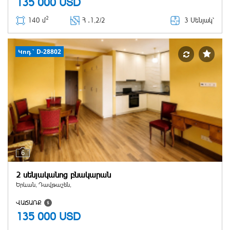
135 000
USD
2
3 Սենյակ՝
140 մ
Հ ․
1,2/2
Կոդ` D-28802
6
2 սենյականոց բնակարան
Երևան, Դավթաշեն,
ՎԱՃԱՌՔ
135 000
USD