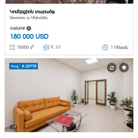
Կոմերցիոն տարածք
Արարատ, գ․ Սիփանիկ,
ՎԱՃԱՌՔ
180 000
USD
2
1 Սենյակ՝
15000 մ
Հ ․
1/1
Կոդ` K-28778
19