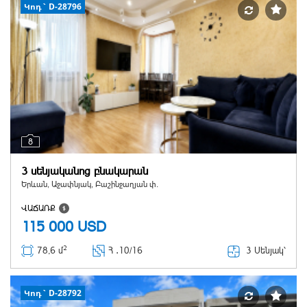
Կոդ` D-28796
8
3 սենյականոց բնակարան
Երևան, Աջափնյակ, Բաշինջաղյան փ.
ՎԱՃԱՌՔ
115 000
USD
2
3 Սենյակ՝
78,6 մ
Հ ․
10/16
Կոդ` D-28792