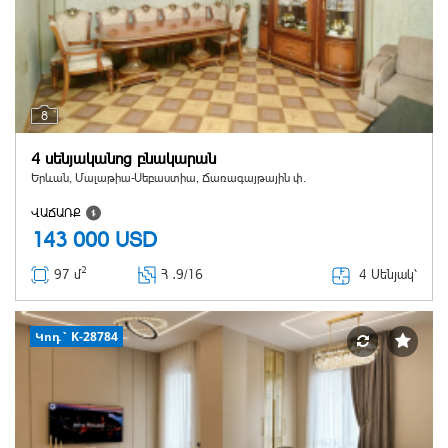
8
4 սենյականոց բնակարան
Երևան, Մալաթիա-Սեբաստիա, Ճառագայթային փ.
ՎԱՃԱՌՔ
143 000
USD
2
4 Սենյակ՝
97 մ
Հ ․
9/16
Կոդ` K-28784