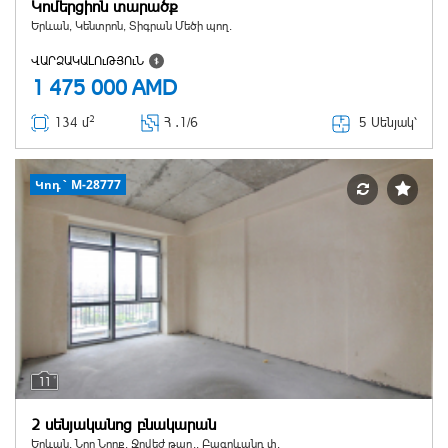
Կոմերցիոն տարածք
Երևան, Կենտրոն, Տիգրան Մեծի պող.
ՎԱՐՁԱԿԱԼՈւԹՅՈւՆ
1 475 000
AMD
2
5 Սենյակ՝
134 մ
Հ ․
1/6
Կոդ` M-28777
11
2 սենյականոց բնակարան
Երևան, Նոր Նորք, Ջրվեժ թաղ., Բագրևանդ փ.