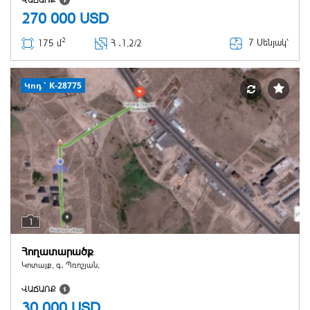
ՎԱՃԱՌՔ
270 000
USD
2
7 Սենյակ՝
175 մ
Հ ․
1,2/2
Կոդ` K-28775
1
Հողատարածք
Կոտայք, գ․ Պռոշյան,
ՎԱՃԱՌՔ
30 000
USD