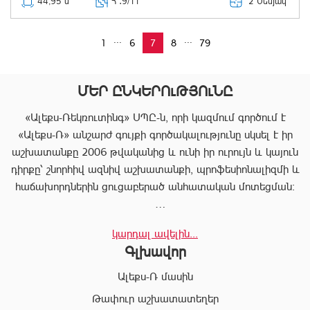
2 Սենյակ՝
44,95 մ
Հ ․
9/11
...
...
1
6
7
8
79
ՄԵՐ ԸՆԿԵՐՈւԹՅՈւՆԸ
«Ալեքս-Ռեկռուտինգ» ՍՊԸ-ն, որի կազմում գործում է
«Ալեքս-Ռ» անշարժ գույքի գործակալությունը սկսել է իր
աշխատանքը 2006 թվականից և ունի իր ուրույն և կայուն
դիրքը՝ շնորհիվ ազնիվ աշխատանքի, պրոֆեսիոնալիզմի և
հաճախորդներին ցուցաբերած անհատական մոտեցման:
«Ալեքս-Ռ»-ը տրամադրում է ծառայությունների
կարդալ ավելին...
ամբողջական փաթեթ, որը թույլ է տալիս հաճախորդին
Գլխավոր
արագ իրագործել ցանկացած գործարք անշարժ գույքի
ոլորտում:
Ալեքս-Ռ մասին
Համապատասխան որակավոման և բազմամյա փորձի
Թափուր աշխատատեղեր
շնորհիվ՝ «Ալեքս-Ռ» ընկերության պրոֆեսիոնալ