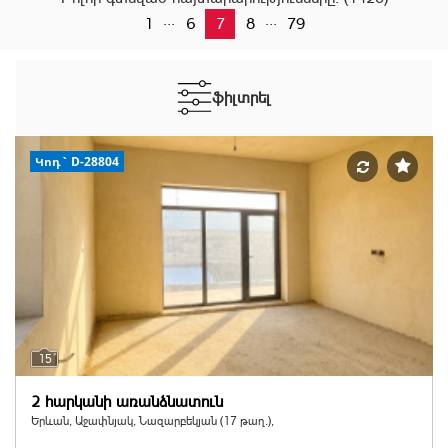
...
...
1
6
7
8
79
ֆիլտրել
Կոդ` D-28804
15
2 հարկանի առանձնատուն
Երևան, Աջափնյակ, Նազարբեկյան (17 թաղ.),