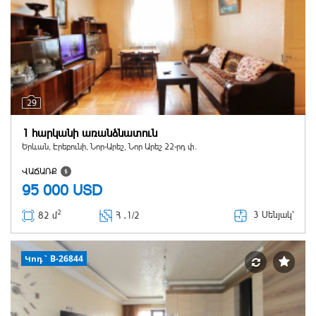
29
1 հարկանի առանձնատուն
Երևան, Էրեբունի, Նոր-Արեշ, Նոր Արեշ 22-րդ փ.
ՎԱՃԱՌՔ
95 000
USD
2
3 Սենյակ՝
82 մ
Հ ․
1/2
Կոդ` B-26844