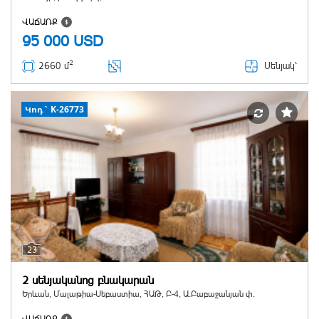
ՎԱՃԱՌՔ
95 000
USD
2
Սենյակ՝
2660 մ
Կոդ` K-26773
23
2 սենյականոց բնակարան
Երևան, Մալաթիա-Սեբաստիա, ՀԱԹ, Բ-4, Ա.Բաբաջանյան փ.