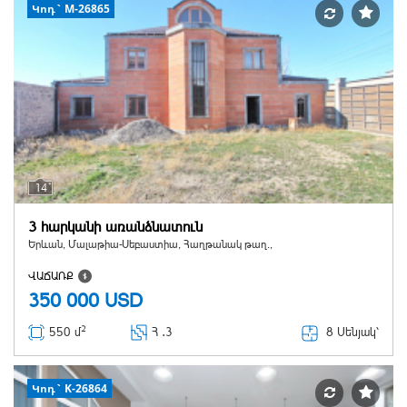
Կոդ` M-26865
14
3 հարկանի առանձնատուն
Երևան, Մալաթիա-Սեբաստիա, Հաղթանակ թաղ.,
ՎԱՃԱՌՔ
350 000
USD
2
8 Սենյակ՝
550 մ
Հ ․
3
Կոդ` K-26864