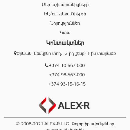
Մեր աշխատակիցները
անձնակազմը Ձեզ կօգնի իրականացնել շահավետ
գործարքներ՝ ապահովելով գործարքի գաղտնիությունը, և
Ինչ՞ու Ալեքս Ռիելթի
զերծ մնալ գործարքի ընթացքում բարձր ռիսկերից՝
Նորություններ
հասցնելով դրանք նվազագույնի:
Կապ
Կոնտակտներ
«Ալեքս-Ռ» ընկերության իրավաբանական բաժնի
աշխատակիցները կապահովեն Ձեր գործարքների
Երևան, Լեմկինի փող․, 2-րդ շենք, 1-ին տարածք
օրինականությունը, փաստաթղթերի ճշտությունը և
ծագած ցանկացած խնդիրների արագ և որակյալ
+374 10-567-000
լուծումը:
+374 98-567-000
+374 93-15-16-15
Մենք գործում ենք Երևան քաղաքի տարբեր
համայնքներում և պատրաստ ենք օգնելու Ձեզ
կատարել ճիշտ, արագ և շահավետ գործարքներ:
Մենք սիրում ենք մեր հաճախորդներին և ուրախ կլինենք
Ձեզ տեսնել նրանց թվում:
© 2008-2021 ALEX-R LLC. Բոլոր իրավունքները