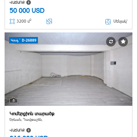
ՎԱՃԱՌՔ
50 000
USD
2
Սենյակ՝
3200 մ
Կոդ` D-26889
8
Կոմերցիոն տարածք
Երևան, Դավթաշեն,
ՎԱՃԱՌՔ