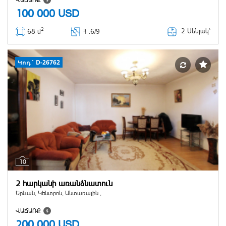
ՎԱՃԱՌՔ
100 000
USD
2
2 Սենյակ՝
68 մ
Հ ․
6/9
Կոդ` D-26762
10
2 հարկանի առանձնատուն
Երևան, Կենտրոն, Անտառային ,
ՎԱՃԱՌՔ
200 000
USD