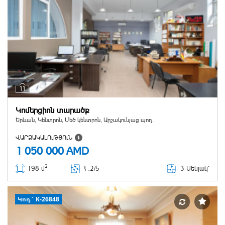
11
Կոմերցիոն տարածք
Երևան, Կենտրոն, Մեծ կենտրոն, Արշակունյաց պող.
ՎԱՐՁԱԿԱԼՈւԹՅՈւՆ
1 050 000
AMD
2
3 Սենյակ՝
198 մ
Հ ․
2/5
Կոդ` K-26848