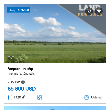
Կոդ` K-26868
3
Հողատարածք
Կոտայք, գ․ Զովունի,
ՎԱՃԱՌՔ
85 800
USD
2
Սենյակ՝
1320 մ