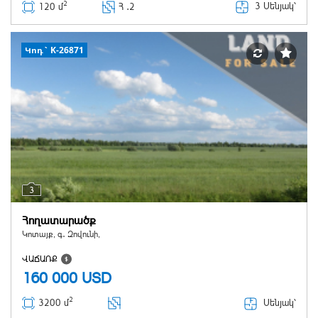
2
3 Սենյակ՝
120 մ
Հ ․
2
Կոդ` K-26871
3
Հողատարածք
Կոտայք, գ․ Զովունի,
ՎԱՃԱՌՔ
160 000
USD
2
Սենյակ՝
3200 մ