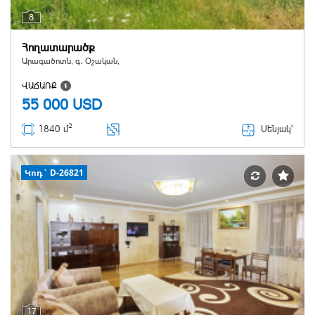
8
Հողատարածք
Արագածոտն, գ․ Օշական,
ՎԱՃԱՌՔ
55 000
USD
2
Սենյակ՝
1840 մ
Կոդ` D-26821
17