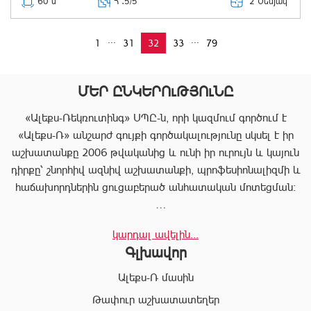
2 Սենյակ՝
60 մ
Հ ․
5/5
...
...
1
31
32
33
79
ՄԵՐ ԸՆԿԵՐՈւԹՅՈւՆԸ
«Ալեքս-Ռեկռուտինգ» ՍՊԸ-ն, որի կազմում գործում է
«Ալեքս-Ռ» անշարժ գույքի գործակալությունը սկսել է իր
աշխատանքը 2006 թվականից և ունի իր ուրույն և կայուն
դիրքը՝ շնորհիվ ազնիվ աշխատանքի, պրոֆեսիոնալիզմի և
հաճախորդներին ցուցաբերած անհատական մոտեցման:
«Ալեքս-Ռ»-ը տրամադրում է ծառայությունների
կարդալ ավելին...
ամբողջական փաթեթ, որը թույլ է տալիս հաճախորդին
Գլխավոր
արագ իրագործել ցանկացած գործարք անշարժ գույքի
ոլորտում:
Ալեքս-Ռ մասին
Համապատասխան որակավոման և բազմամյա փորձի
Թափուր աշխատատեղեր
շնորհիվ՝ «Ալեքս-Ռ» ընկերության պրոֆեսիոնալ