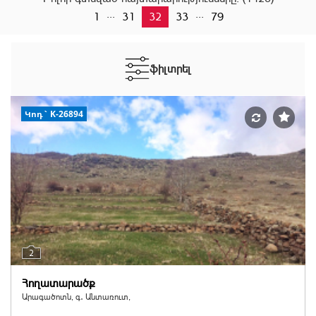
...
...
1
31
32
33
79
ֆիլտրել
Կոդ` K-26894
2
Հողատարածք
Արագածոտն, գ․ Անտառուտ,