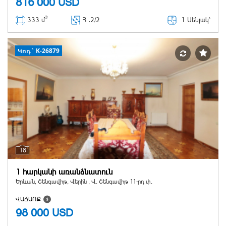
816 000
USD
2
1 Սենյակ՝
333 մ
Հ ․
2/2
Կոդ` K-26879
18
1 հարկանի առանձնատուն
Երևան, Շենգավիթ, Վերին , Վ. Շենգավիթ 11-րդ փ.
ՎԱՃԱՌՔ
98 000
USD