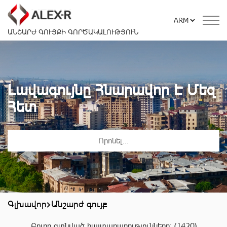
ԱՆՇԱՐԺ ԳՈՒՅՔԻ ԳՈՐԾԱԿԱԼՈՒԹՅՈՒՆ
Լավագույնը Հնարավոր Է Մեզ
Հետ
Գլխավոր
Անշարժ գույք
Բոլոր գտնված հայտարարությունները:
(1420)