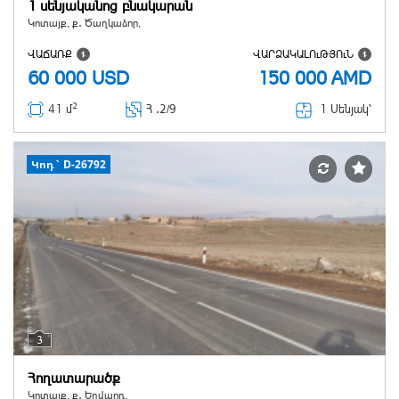
1 սենյականոց բնակարան
Կոտայք, ք․ Ծաղկաձոր,
ՎԱՃԱՌՔ
ՎԱՐՁԱԿԱԼՈւԹՅՈւՆ
60 000
USD
150 000
AMD
2
1 Սենյակ՝
41 մ
Հ ․
2/9
Կոդ` D-26792
3
Հողատարածք
Կոտայք, ք․ Եղվարդ,