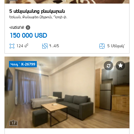
5 սենյականոց բնակարան
Երևան, Քանաքեռ-Զեյթուն, Դրոյի փ.
ՎԱՃԱՌՔ
150 000
USD
2
5 Սենյակ՝
124 մ
Հ ․
4/5
Կոդ` K-26799
17