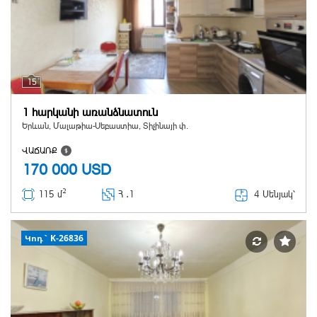
15
1 հարկանի առանձնատուն
Երևան, Մալաթիա-Սեբաստիա, Տիչինայի փ.
ՎԱՃԱՌՔ
170 000
USD
2
4 Սենյակ՝
115 մ
Հ ․
1
Կոդ` K-26836