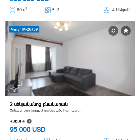
2
4 Սենյակ՝
80 մ
Հ ․
2
Կոդ` M-26759
10
2 սենյականոց բնակարան
Երևան, Նոր Նորք, 3 զանգված, Բաղյան փ.
ՎԱՃԱՌՔ
95 000
USD
2