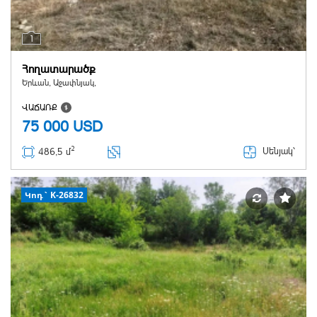
1
Հողատարածք
Երևան, Աջափնյակ,
ՎԱՃԱՌՔ
75 000
USD
2
Սենյակ՝
486,5 մ
Կոդ` K-26832