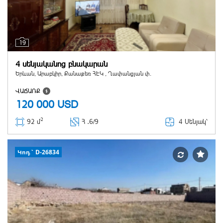
19
4 սենյականոց բնակարան
Երևան, Արաբկիր, Քանաքեռ ՀԷԿ , Ղափանցյան փ.
ՎԱՃԱՌՔ
120 000
USD
2
4 Սենյակ՝
92 մ
Հ ․
6/9
Կոդ` D-26834