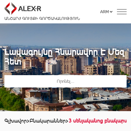
ԱՆՇԱՐԺ ԳՈՒՅՔԻ ԳՈՐԾԱԿԱԼՈՒԹՅՈՒՆ
Լավագույնը Հնարավոր Է Մեզ
Հետ
Գլխավոր
Բնակարաններ
3 սենյականոց բնակարա