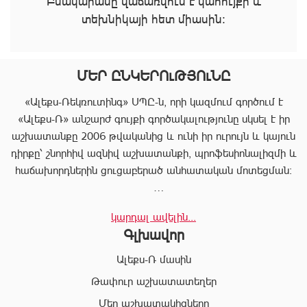
Բնակարանը վաճառվում է կահույքի և
տեխնիկայի հետ միասին։
ՄԵՐ ԸՆԿԵՐՈւԹՅՈւՆԸ
«Ալեքս-Ռեկռուտինգ» ՍՊԸ-ն, որի կազմում գործում է
«Ալեքս-Ռ» անշարժ գույքի գործակալությունը սկսել է իր
աշխատանքը 2006 թվականից և ունի իր ուրույն և կայուն
դիրքը՝ շնորհիվ ազնիվ աշխատանքի, պրոֆեսիոնալիզմի և
հաճախորդներին ցուցաբերած անհատական մոտեցման:
«Ալեքս-Ռ»-ը տրամադրում է ծառայությունների
կարդալ ավելին...
ամբողջական փաթեթ, որը թույլ է տալիս հաճախորդին
Գլխավոր
արագ իրագործել ցանկացած գործարք անշարժ գույքի
ոլորտում:
Ալեքս-Ռ մասին
Համապատասխան որակավոման և բազմամյա փորձի
Թափուր աշխատատեղեր
շնորհիվ՝ «Ալեքս-Ռ» ընկերության պրոֆեսիոնալ
Մեր աշխատակիցները