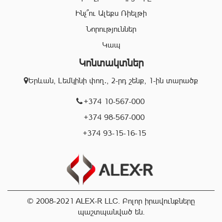
անձնակազմը Ձեզ կօգնի իրականացնել շահավետ
գործարքներ՝ ապահովելով գործարքի գաղտնիությունը, և
Ինչ՞ու Ալեքս Ռիելթի
զերծ մնալ գործարքի ընթացքում բարձր ռիսկերից՝
Նորություններ
հասցնելով դրանք նվազագույնի:
Կապ
Կոնտակտներ
«Ալեքս-Ռ» ընկերության իրավաբանական բաժնի
աշխատակիցները կապահովեն Ձեր գործարքների
Երևան, Լեմկինի փող․, 2-րդ շենք, 1-ին տարածք
օրինականությունը, փաստաթղթերի ճշտությունը և
ծագած ցանկացած խնդիրների արագ և որակյալ
+374 10-567-000
լուծումը:
+374 98-567-000
+374 93-15-16-15
Մենք գործում ենք Երևան քաղաքի տարբեր
համայնքներում և պատրաստ ենք օգնելու Ձեզ
կատարել ճիշտ, արագ և շահավետ գործարքներ:
Մենք սիրում ենք մեր հաճախորդներին և ուրախ կլինենք
Ձեզ տեսնել նրանց թվում:
© 2008-2021 ALEX-R LLC. Բոլոր իրավունքները
պաշտպանված են.