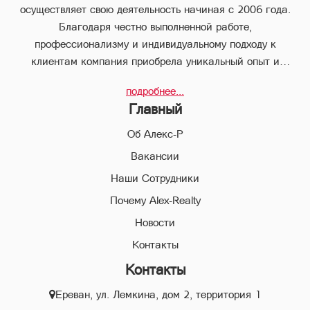
осуществляет свою деятельность начиная с 2006 года.
Благодаря честно выполненной работе,
профессионализму и индивидуальному подходу к
клиентам компания приобрела уникальный опыт и
стабильно занимает лидирующее положение.
подробнее...
В компании “Алекс-Р” предоставляется целый пакет
Главный
услуг, что позволяет клиенту с наименьшими потерями во
времени совершить любые виды сделок в сфере
Об Алекс-Р
недвижимого имущества.
Вакансии
Наши Сотрудники
Благодаря соответствующей высокой квалификации и
всестороннему многолетнему опыту, профессиональный
Почему Alex-Realty
персонал компании “Алекс-Р” поможет Вам совершить
Новости
выгодные сделки, обеспечивая конфиденциальность и
Контакты
избегая высоких рисков в ходе совершения сделок и
Контакты
сведения их к минимуму.
Ереван, ул. Лемкина, дом 2, территория 1
Сотрудники юридического отдела “Алекс-Р” обеспечат