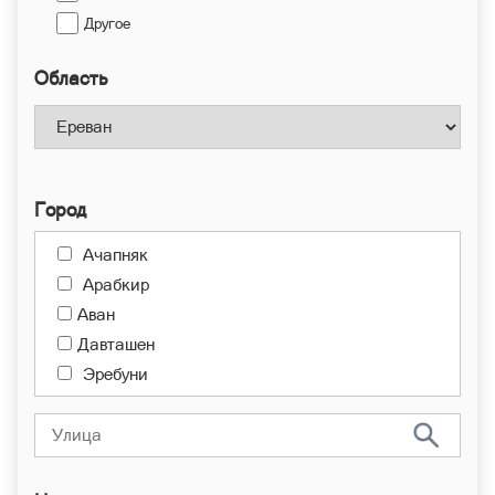
Другое
Область
Город
Ачапняк
Арабкир
Аван
Давташен
Эребуни
Канакер-Зейтун
Центр
Малатия-Себастия
Норк-Мараш