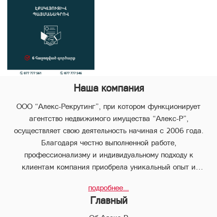
Наша компания
ООО “Алекс-Рекрутинг”, при котором функционирует
агентство недвижимого имущества “Алекс-Р”,
осуществляет свою деятельность начиная с 2006 года.
Благодаря честно выполненной работе,
профессионализму и индивидуальному подходу к
клиентам компания приобрела уникальный опыт и
стабильно занимает лидирующее положение.
подробнее...
В компании “Алекс-Р” предоставляется целый пакет
Главный
услуг, что позволяет клиенту с наименьшими потерями во
времени совершить любые виды сделок в сфере