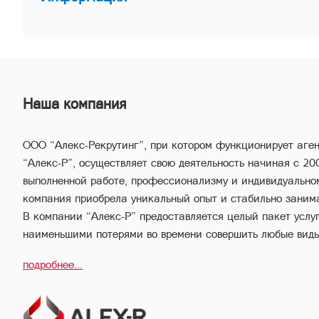
Наша компания
ООО “Алекс-Рекрутинг”, при котором функционирует аге
“Алекс-Р”, осуществляет свою деятельность начиная с 20
выполненной работе, профессионализму и индивидуально
компания приобрела уникальный опыт и стабильно заним
В компании “Алекс-Р” предоставляется целый пакет услуг,
наименьшими потерями во времени совершить любые вид
имущества.
подробнее...
Благодаря соответствующей высокой квалификации и вс
опыту, профессиональный персонал компании “Алекс-Р” 