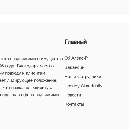
Главный
Об Алекс-Р
нтство недвижимого имущества
06 года. Благодаря честно
Вакансии
му подходу к клиентам
Наши Сотрудники
ает лидирующее положение.
Почему Alex-Realty
 что позволяет клиенту с
ы сделок в сфере недвижимого
Новости
Контакты
естороннему многолетнему
поможет Вам совершить