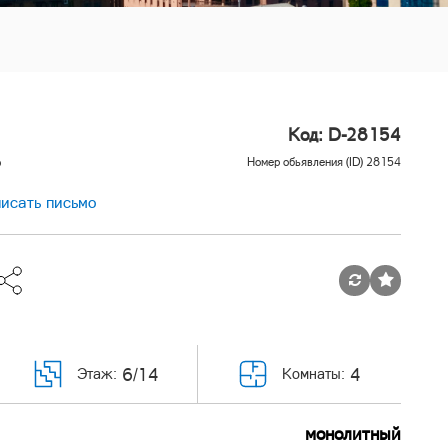
Код: D-28154
р
Номер обьявления (ID) 28154
исать письмо
6/14
4
Этаж:
Комнаты:
монолитный