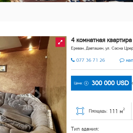
4 комнатная квартира
Ереван, Давташен, ул. Сасна Цре
077 36 71 26
нап
300 000
USD
Цена:
2
111 м
Площадь:
Тип здания: