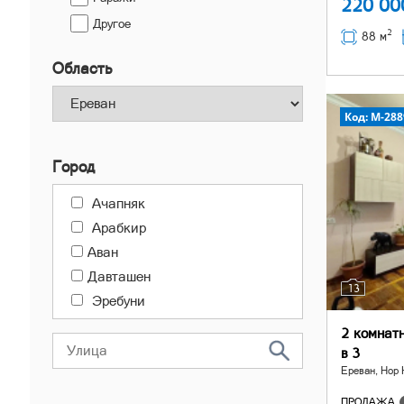
220 0
Другое
2
88 м
Область
Код: M-288
Город
Ачапняк
Арабкир
Аван
Давташен
13
Эребуни
Канакер-Зейтун
2 комнат
Центр
в 3
Ереван, Нор 
Малатия-Себастия
Норк-Мараш
ПРОДАЖА