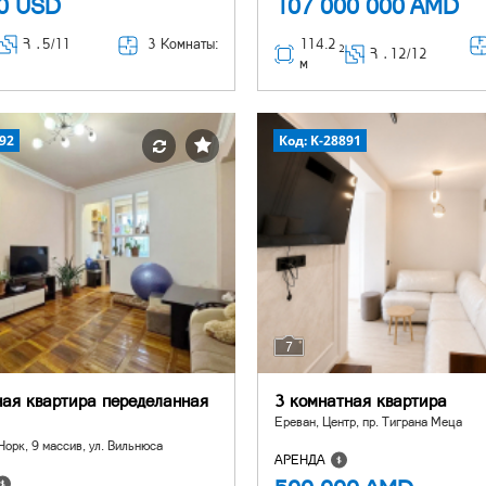
00
USD
107 000 000
AMD
3 Комнаты:
114.2
Հ ․
5/11
2
Հ ․
12/12
м
92
Код: K-28891
7
ная квартира переделанная
3 комнатная квартира
Ереван, Центр, пр. Тиграна Меца
Норк, 9 массив, ул. Вильнюса
АРЕНДА