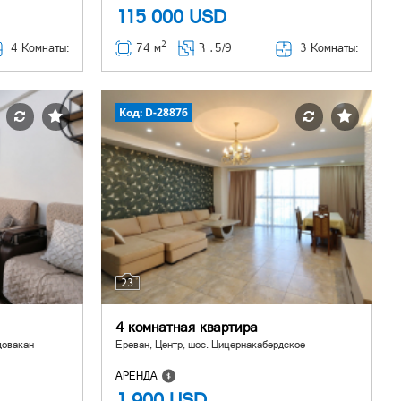
115 000
USD
2
4 Комнаты:
3 Комнаты:
74 м
Հ ․
5/9
Код: D-28876
23
4 комнатная квартира
довакан
Ереван, Центр, шос. Цицернакабердское
АРЕНДА
1 900
USD