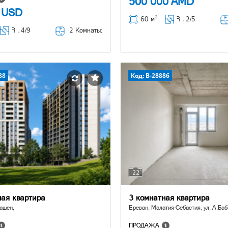
500 000
AMD
0
USD
2
60 м
Հ ․
2/5
2 Комнаты:
Հ ․
4/9
88
Код: B-28886
22
ная квартира
3 комнатная квартира
ашен,
Ереван, Малатия-Себастия, ул. А.Ба
ПРОДАЖА