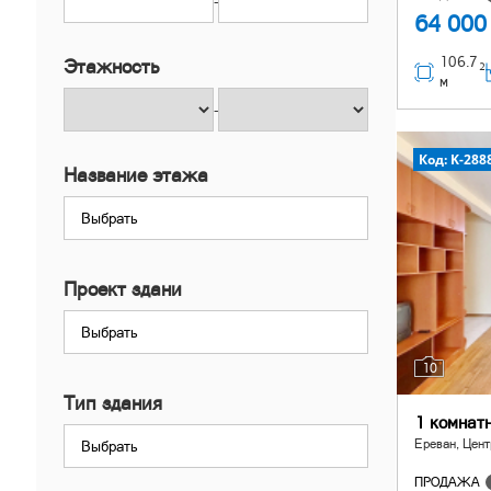
-
64 000
106.7
Этажность
2
м
-
Код: K-288
Название этажа
Выбрать
Проект здани
Выбрать
10
Тип здания
1 комнат
Ереван, Цент
Выбрать
ПРОДАЖА