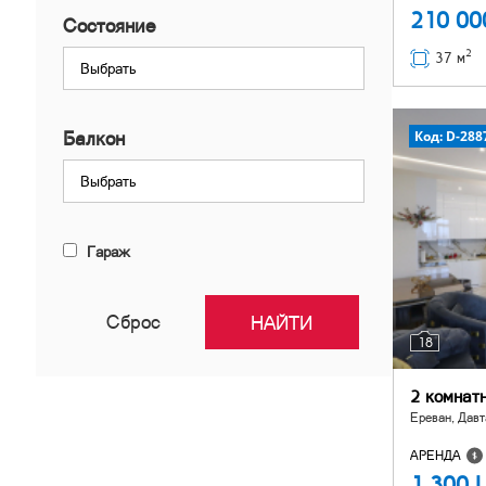
210 0
Состояние
2
37 м
Выбрать
Код: D-288
Балкон
Выбрать
Гараж
Сброс
18
2 комнат
Ереван, Давт
АРЕНДА
1 300