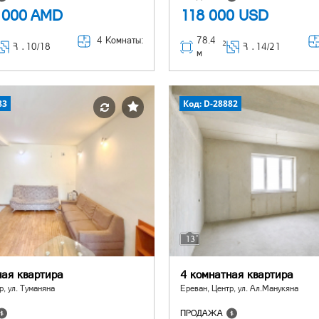
 000
AMD
118 000
USD
4 Комнаты:
78.4
2
Հ ․
10/18
Հ ․
14/21
м
83
Код: D-28882
13
ная квартира
4 комнатная квартира
р, ул. Туманяна
Ереван, Центр, ул. Ал.Манукяна
ПРОДАЖА