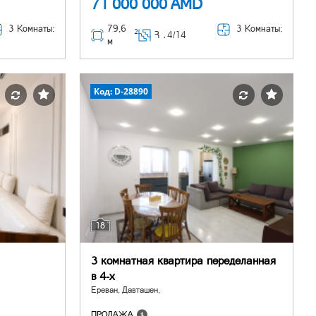
71 000 000
AMD
3 Комнаты:
79,6
3 Комнаты:
2
Հ ․
4/14
м
Код: D-28890
18
3 комнатная квартира переделанная
в 4-х
Ереван, Давташен,
ПРОДАЖА