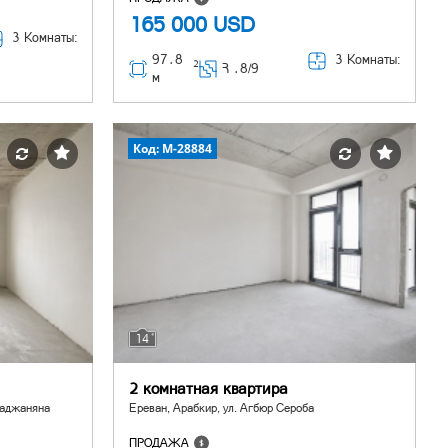
165 000
USD
3 Комнаты:
97․8
3 Комнаты:
2
Հ ․
8/9
м
Код: M-28884
14
2 комнатная квартира
баджаняна
Ереван, Арабкир, ул. Агбюр Сероба
ПРОДАЖА