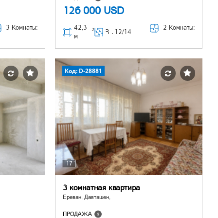
126 000
USD
3 Комнаты:
42,3
2 Комнаты:
2
Հ ․
12/14
м
Код: D-28881
17
3 комнатная квартира
Ереван, Давташен,
ПРОДАЖА