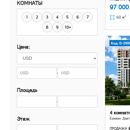
КОМНАТЫ
Нор Норк
97 00
Нубарашен
2
1
2
3
4
5
6
7
60 м
Шенгавит
8
9
10+
Код: D-288
Цена:
-
Площадь
8
-
4 комнат
Этаж
Ереван, Давт
ПРОДАЖА