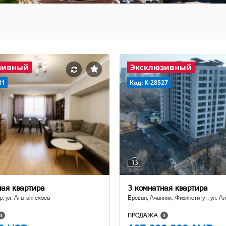
зивный
Эксклюзивный
81
Код: K-28527
13
ная квартира
3 комнатная квартира
р, ул. Агатангехоса
Ереван, Ачапняк, Физинститут, ул. А
ПРОДАЖА