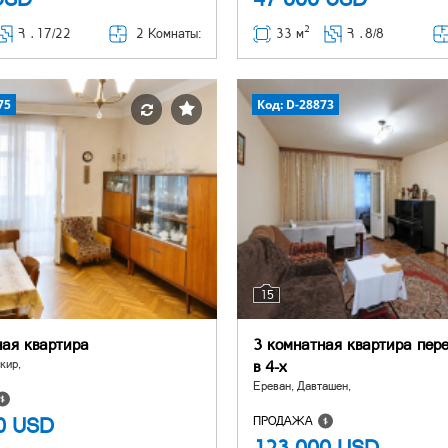
2
2 Комнаты:
Հ ․
17/22
33 м
Հ ․
8/8
75
Код: D-28873
15
ная квартира
3 комнатная квартира пер
кир,
в 4-х
Ереван, Давташен,
00
USD
ПРОДАЖА
123 000
USD