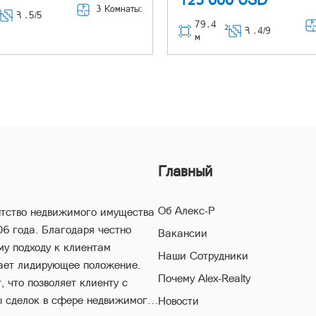
3 Комнаты:
2
Հ ․
5/5
79․4
2
Հ ․
4/9
м
Главный
Об Алекс-Р
нтство недвижимого имущества
06 года. Благодаря честно
Вакансии
му подходу к клиентам
Наши Сотрудники
ает лидирующее положение.
Почему Alex-Realty
 что позволяет клиенту с
ы сделок в сфере недвижимого
Новости