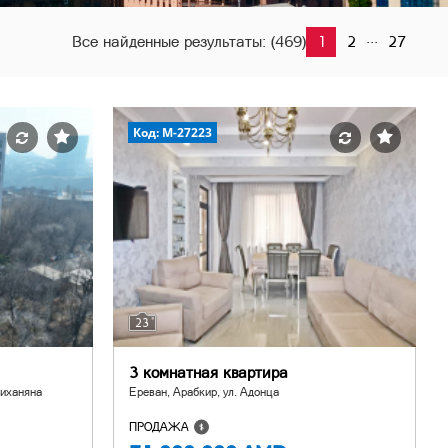
...
Все найденные результаты:
(469)
1
2
27
Код: M-27223
23
3 комнатная квартира
лиханяна
Ереван, Арабкир, ул. Адонца
ПРОДАЖА