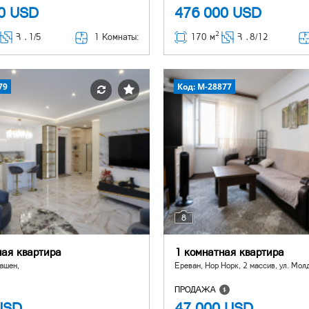
00
USD
476 000
USD
2
1 Комнаты:
Հ ․
1/5
170 м
Հ ․
8/12
79
Код: M-28877
8
ная квартира
1 комнатная квартира
ашен,
Ереван, Нор Норк, 2 массив, ул. Мол
ПРОДАЖА
USD
47 000
USD