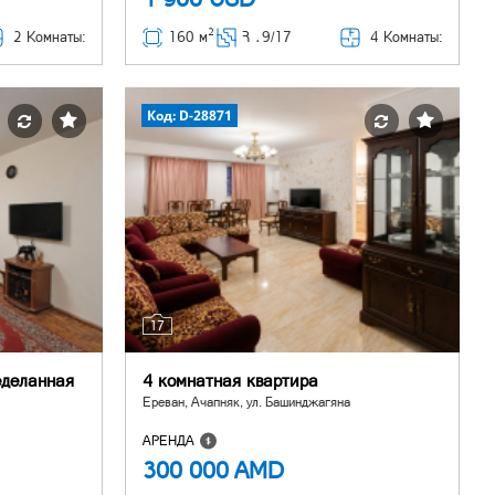
2
2 Комнаты:
4 Комнаты:
160 м
Հ ․
9/17
Код: D-28871
17
еделанная
4 комнатная квартира
Ереван, Ачапняк, ул. Башинджагяна
АРЕНДА
300 000
AMD