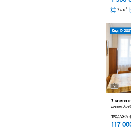
2
74 м
Код: D-288
9
3 комнат
Ереван, Араб
ПРОДАЖА
117 0