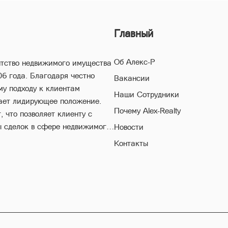
Главный
Об Алекс-Р
нтство недвижимого имущества
06 года. Благодаря честно
Вакансии
му подходу к клиентам
Наши Сотрудники
ает лидирующее положение.
Почему Alex-Realty
 что позволяет клиенту с
ы сделок в сфере недвижимого
Новости
Контакты
естороннему многолетнему
поможет Вам совершить
егая высоких рисков в ходе