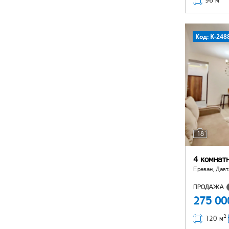
96 м
Код: K-248
18
4 комнат
Ереван, Давт
ПРОДАЖА
275 0
2
120 м