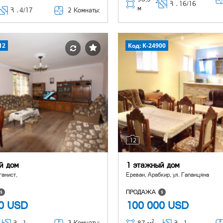
2
Հ ․
16/16
м
2 Комнаты:
Հ ․
4/17
12
Код: K-24900
12
й дом
1 этажный дом
ганист,
Ереван, Арабкир, ул. Гапанцяна
ПРОДАЖА
00
USD
100 000
USD
2
3 Комнаты: