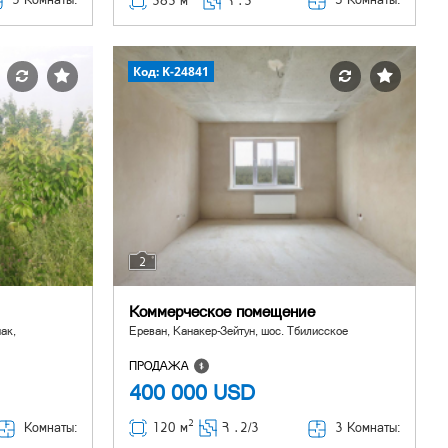
383 м
Հ ․
3
Код: K-24841
2
Коммерческое помещение
ак,
Ереван, Канакер-Зейтун, шос. Тбилисское
ПРОДАЖА
400 000
USD
2
Комнаты:
3 Комнаты:
120 м
Հ ․
2/3