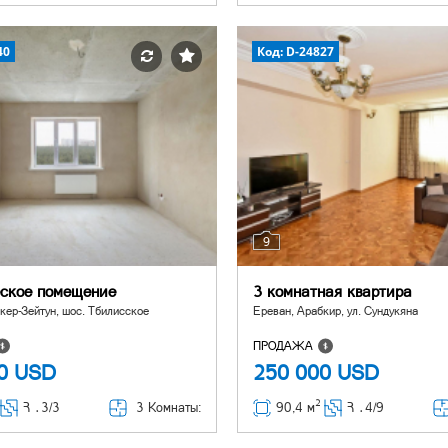
40
Код: D-24827
9
ское помещение
3 комнатная квартира
кер-Зейтун, шос. Тбилисское
Ереван, Арабкир, ул. Сундукяна
ПРОДАЖА
00
USD
250 000
USD
2
3 Комнаты:
Հ ․
3/3
90,4 м
Հ ․
4/9