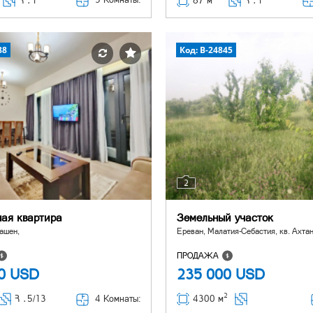
Հ ․
1
87 м
Հ ․
1
88
Код: B-24845
2
ная квартира
Земельный участок
ашен,
Ереван, Малатия-Себастия, кв. Ахтан
ПРОДАЖА
00
USD
235 000
USD
2
4 Комнаты:
Հ ․
5/13
4300 м