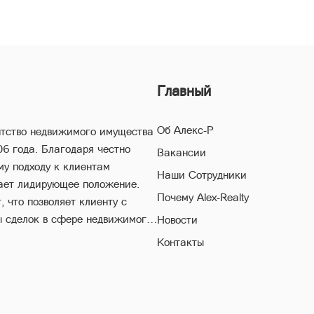
Главный
Об Алекс-Р
нтство недвижимого имущества
06 года. Благодаря честно
Вакансии
му подходу к клиентам
Наши Сотрудники
ает лидирующее положение.
Почему Alex-Realty
 что позволяет клиенту с
ы сделок в сфере недвижимого
Новости
Контакты
естороннему многолетнему
поможет Вам совершить
егая высоких рисков в ходе