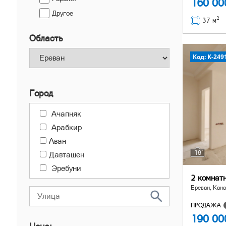
160 0
Другое
2
37 м
Область
Код: K-249
Город
Ачапняк
Арабкир
Аван
18
Давташен
Эребуни
2 комнат
Канакер-Зейтун
Ереван, Кана
Центр
ПРОДАЖА
Малатия-Себастия
190 0
Норк-Мараш