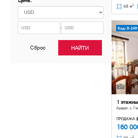
Цена:
2
Нор Норк
68 м
Нубарашен
Шенгавит
-
Код: D-249
Сброс
21
1 этажны
Арарат, с. Ге
ПРОДАЖА
160 0
2