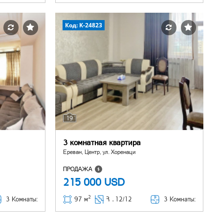
Код: K-24823
19
3 комнатная квартира
Ереван, Центр, ул. Хоренаци
ПРОДАЖА
215 000
USD
2
3 Комнаты:
3 Комнаты:
97 м
Հ ․
12/12