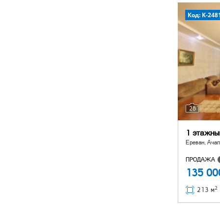
Код: K-248
28
1 этажны
Ереван, Ачап
ПРОДАЖА
135 0
2
213 м