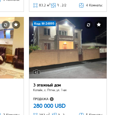
2
4 Комнаты:
83,2 м
Հ ․
2/2
Код: M-24895
42
3 этажный дом
Котайк, с. Птгни, ул. 1-ая
ПРОДАЖА
280 000
USD
2
3 Комнаты:
5 Комнаты: