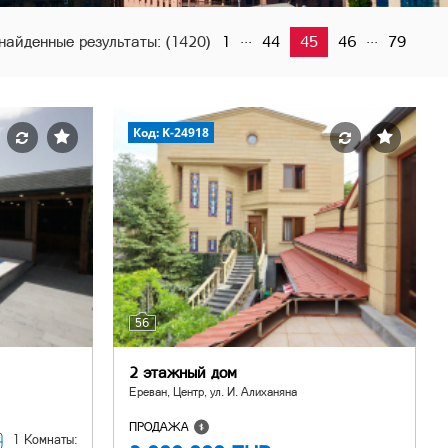
...
...
найденные результаты:
(1420)
1
44
45
46
79
Код: K-24918
56
2 этажный дом
Ереван, Центр, ул. И. Алиханяна
ПРОДАЖА
1 Комнаты: