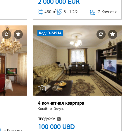
2 000 000
EUR
2
7 Комнаты:
450 м
Հ ․
1,2/2
Код: D-24914
15
4 комнатная квартира
Котайк, с. Зовуни,
ПРОДАЖА
100 000
USD
3 Комнаты: