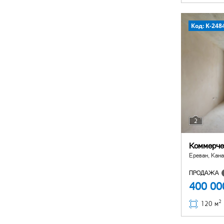
Код: K-248
2
Коммерче
Ереван, Кана
ПРОДАЖА
400 0
2
120 м