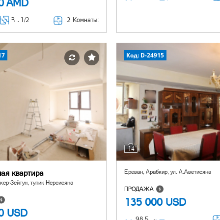
00
AMD
2 Комнаты:
Հ ․
1/2
17
Код: D-24915
14
ная квартира
Ереван, Арабкир, ул. А.Аветисяна
кер-Зейтун, тупик Нерсисяна
ПРОДАЖА
135 000
USD
00
USD
98,5