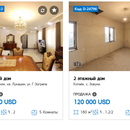
12
Код: D-24796
12
й дом
2 этажный дом
няк, кв. Лукашин, ул. Г.Зограпа
Котайк, с. Зовуни,
ПРОДАЖА
00
USD
120 000
USD
2
5 Комнаты:
Հ ․
2
180 м
Հ ․
1,2/2