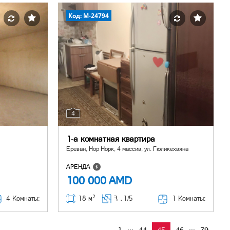
Код: M-24794
4
1-а комнатная квартира
Ереван, Нор Норк, 4 массив, ул. Гюликехвяна
АРЕНДА
100 000
AMD
2
4 Комнаты:
1 Комнаты:
18 м
Հ ․
1/5
...
...
1
44
45
46
79