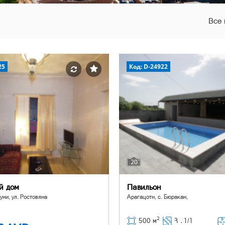
Все 
25
Код: D-24922
20
й дом
Павильон
уни, ул. Ростовяна
Арагацотн, с. Бюракан,
2
500 м
Հ ․
1/1