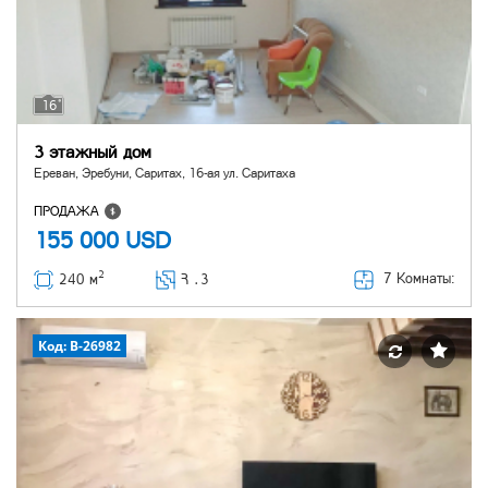
16
3 этажный дом
Ереван, Эребуни, Саритах, 16-ая ул. Саритаха
ПРОДАЖА
155 000
USD
2
7 Комнаты:
240 м
Հ ․
3
Код: B-26982