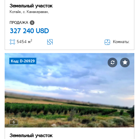
Земельный участок
Котайк, с. Канакераван,
ПРОДАЖА
327 240
USD
2
Комнаты:
5454 м
Код: D-26929
6
Земельный участок