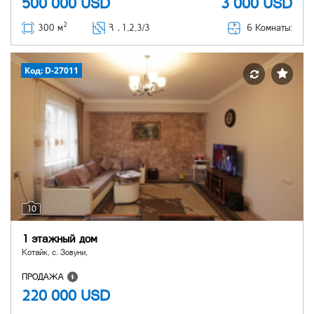
500 000
USD
3 000
USD
2
6 Комнаты:
300 м
Հ ․
1,2,3/3
Код: D-27011
10
1 этажный дом
Котайк, с. Зовуни,
ПРОДАЖА
220 000
USD