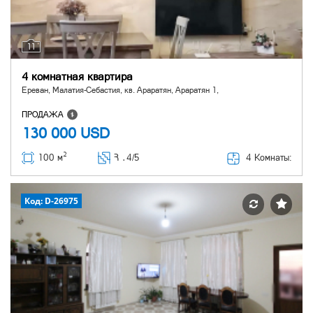
11
4 комнатная квартира
Ереван, Малатия-Себастия, кв. Араратян, Араратян 1,
ПРОДАЖА
130 000
USD
2
4 Комнаты:
100 м
Հ ․
4/5
Код: D-26975