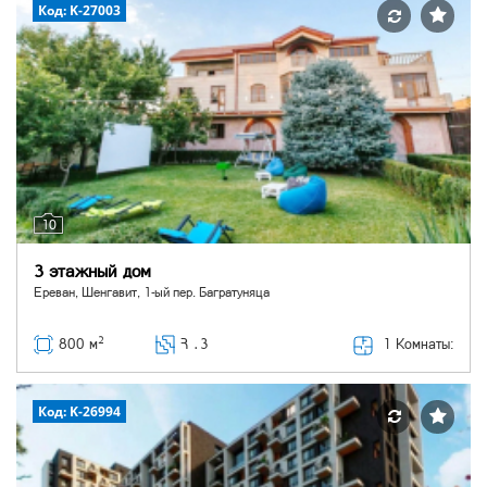
Код: K-27003
10
3 этажный дом
Ереван, Шенгавит, 1-ый пер. Багратуняца
2
1 Комнаты:
800 м
Հ ․
3
Код: K-26994