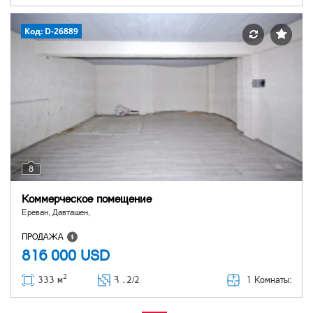
Код: D-26889
8
Коммерческое помещение
Ереван, Давташен,
ПРОДАЖА
816 000
USD
2
1 Комнаты:
333 м
Հ ․
2/2