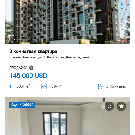
12
3 комнатная квартира
Ереван, Ачапняк, ул. К. Керкоряна (Ленинградяна)
ПРОДАЖА
145 000
USD
2
3 Комнаты:
69,4 м
Հ ․
8/14
Код: K-26992