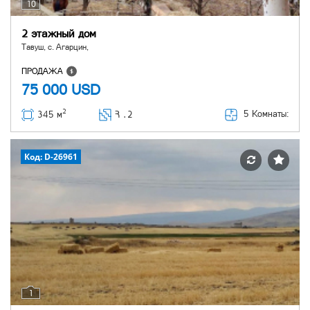
10
2 этажный дом
Тавуш, с. Агарцин,
ПРОДАЖА
75 000
USD
2
5 Комнаты:
345 м
Հ ․
2
Код: D-26961
1