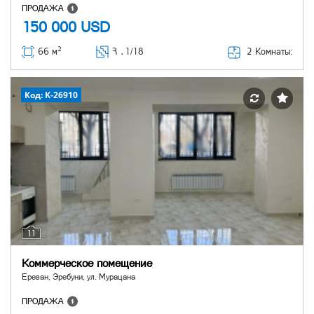
ПРОДАЖА
150 000
USD
2
2 Комнаты:
66 м
Հ ․
1/18
Код: K-26910
11
Коммерческое помещение
Ереван, Эребуни, ул. Мурацана
ПРОДАЖА