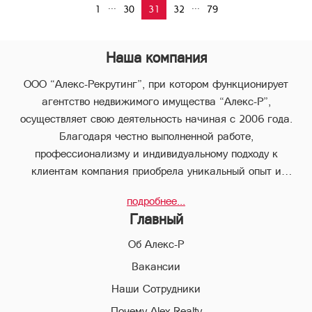
...
...
1
30
31
32
79
Наша компания
ООО “Алекс-Рекрутинг”, при котором функционирует
агентство недвижимого имущества “Алекс-Р”,
осуществляет свою деятельность начиная с 2006 года.
Благодаря честно выполненной работе,
профессионализму и индивидуальному подходу к
клиентам компания приобрела уникальный опыт и
стабильно занимает лидирующее положение.
подробнее...
В компании “Алекс-Р” предоставляется целый пакет
Главный
услуг, что позволяет клиенту с наименьшими потерями во
времени совершить любые виды сделок в сфере
Об Алекс-Р
недвижимого имущества.
Вакансии
Наши Сотрудники
Благодаря соответствующей высокой квалификации и
всестороннему многолетнему опыту, профессиональный
Почему Alex-Realty