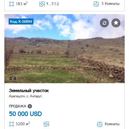
2
3 Комнаты:
183 м
Հ ․
7/12
Код: K-26894
2
Земельный участок
Арагацотн, с. Антарут,
ПРОДАЖА
50 000
USD
2
Комнаты:
3200 м