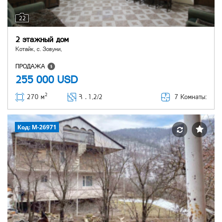
22
2 этажный дом
Котайк, с. Зовуни,
ПРОДАЖА
255 000
USD
2
7 Комнаты:
270 м
Հ ․
1,2/2
Код: M-26971