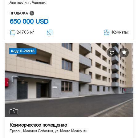
Арагацотн, г. Аштарак,
ПРОДАЖА
650 000
USD
2
Комнаты:
24763 м
Код: D-26916
3
Коммерческое помещение
Ереван, Малатия-Себастия, ул. Монте Мелконян