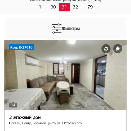
...
...
1
30
31
32
79
Фильтры
Код: K-27016
24
2 этажный дом
Ереван, Центр, Большой центр, ул. Островского