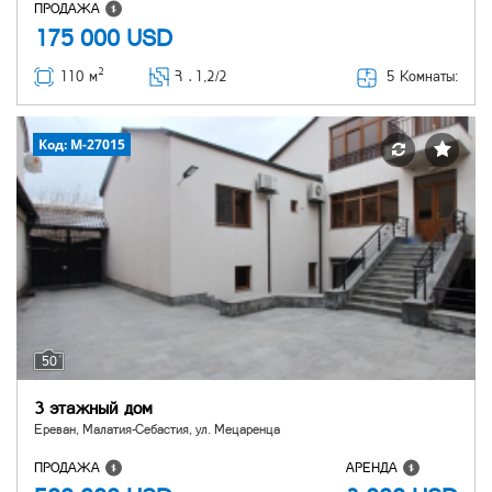
ПРОДАЖА
175 000
USD
2
5 Комнаты:
110 м
Հ ․
1,2/2
Код: M-27015
50
3 этажный дом
Ереван, Малатия-Себастия, ул. Мецаренца
ПРОДАЖА
АРЕНДА