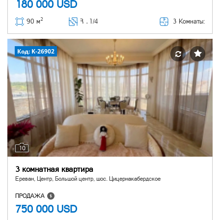
180 000
USD
2
3 Комнаты:
90 м
Հ ․
1/4
Код: K-26902
10
3 комнатная квартира
Ереван, Центр, Большой центр, шос. Цицернакабердское
ПРОДАЖА
750 000
USD