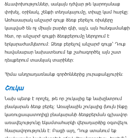
ձևափոխություններ, սակայն դժվար թե կարողանաք
փոխել, օրինակ, շենքի տեղակայումը, տիպը կամ հարկը։
Առհասարակ անշարժ գույք ձեռք բերելու ռիսկերը
կապված են ոչ միայն բարձր գնի, այլև այն հանգամանքի
հետ, որ անշարժ գույքի ձեռքբերումը ներդրում է
երկարաժամկետում։ Ձեռք բերելով անշարժ գույք՝ Դուք
հավանաբար նախատեսում եք շահագործել այն շատ
դեպքերում տասնյակ տարիներ։
Հիմա անդրադառնանք գործոններից յուրաքանչյուրին։
Շուկա
Նախ պետք է որոշել, թե որ շուկայից եք նախընտրում
բնակարան ձեռք բերել։ Առաջնային շուկայից (նույն ինքը
կառուցապատողից) բնակարանի ձեռքբերման գլխավոր
առավելությունը եկամտահարկի վերադարձից օգտվելու
հնարավորությունն է։ Բացի այդ, Դուք ստանում եք