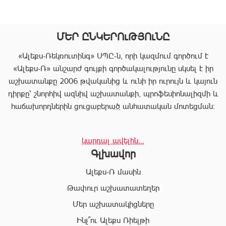
ՄԵՐ ԸՆԿԵՐՈւԹՅՈւՆԸ
«Ալեքս-Ռեկռուտինգ» ՍՊԸ-ն, որի կազմում գործում է
«Ալեքս-Ռ» անշարժ գույքի գործակալությունը սկսել է իր
աշխատանքը 2006 թվականից և ունի իր ուրույն և կայուն
դիրքը՝ շնորհիվ ազնիվ աշխատանքի, պրոֆեսիոնալիզմի և
հաճախորդներին ցուցաբերած անհատական մոտեցման:
«Ալեքս-Ռ»-ը տրամադրում է ծառայությունների
կարդալ ավելին...
ամբողջական փաթեթ, որը թույլ է տալիս հաճախորդին
Գլխավոր
արագ իրագործել ցանկացած գործարք անշարժ գույքի
ոլորտում:
Ալեքս-Ռ մասին
Համապատասխան որակավոման և բազմամյա փորձի
Թափուր աշխատատեղեր
շնորհիվ՝ «Ալեքս-Ռ» ընկերության պրոֆեսիոնալ
Մեր աշխատակիցները
անձնակազմը Ձեզ կօգնի իրականացնել շահավետ
գործարքներ՝ ապահովելով գործարքի գաղտնիությունը, և
Ինչ՞ու Ալեքս Ռիելթի