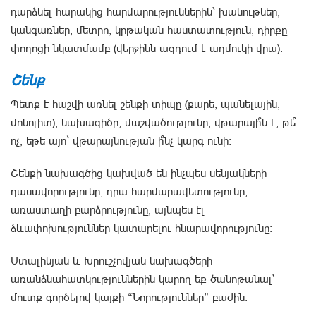
դարձնել հարակից հարմարություններին՝ խանութներ,
կանգառներ, մետրո, կրթական հաստատություն, դիրքը
փողոցի նկատմամբ (վերջինն ազդում է աղմուկի վրա)։
Շենք
Պետք է հաշվի առնել շենքի տիպը (քարե, պանելային,
մոնոլիտ), նախագիծը, մաշվածությունը, վթարայի՞ն է, թե՞
ոչ, եթե այո` վթարայնության ի՞նչ կարգ ունի։
Շենքի նախագծից կախված են ինչպես սենյակների
դասավորությունը, դրա հարմարավետությունը,
առաստաղի բարձրությունը, այնպես էլ
ձևափոխություններ կատարելու հնարավորությունը։
Ստալինյան և Խրուշչովյան նախագծերի
առանձնահատկություններին կարող եք ծանոթանալ՝
մուտք գործելով կայքի “Նորություններ” բաժին։