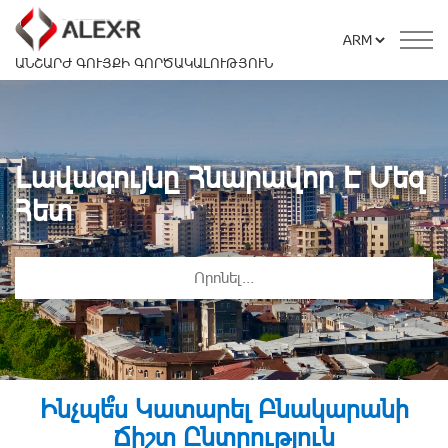
ԱՆՇԱՐԺ ԳՈՒՅՔԻ ԳՈՐԾԱԿԱԼՈՒԹՅՈՒՆ
Լավագույնը Հնարավոր Է Մեզ
Հետ
Ինչպե՞ս Կատարել Բնակարանի
Ճիշտ Ընտրություն