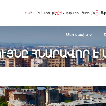
Մեր
Համեմատել (
0
)
Նախընտրածներ (
0
)
Մեր մասին
ՒՅՆԸ ՀՆԱՐԱՎՈՐ Է 