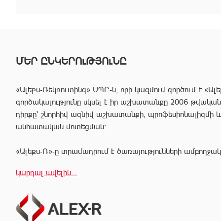
ՄԵՐ ԸՆԿԵՐՈւԹՅՈւՆԸ
«Ալեքս-Ռեկռուտինգ» ՍՊԸ-ն, որի կազմում գործում է «Ալե
գործակալությունը սկսել է իր աշխատանքը 2006 թվականից
դիրքը՝ շնորհիվ ազնիվ աշխատանքի, պրոֆեսիոնալիզմի 
անհատական մոտեցման:
«Ալեքս-Ռ»-ը տրամադրում է ծառայությունների ամբողջակ
հաճախորդին արագ իրագործել ցանկացած գործարք անշար
կարդալ ավելին...
Համապատասխան որակավոման և բազմամյա փորձի շնորհի
պրոֆեսիոնալ անձնակազմը Ձեզ կօգնի իրականացնել շ
գործարքներ՝ ապահովելով գործարքի գաղտնիությունը, և
ընթացքում բարձր ռիսկերից՝ հասցնելով դրանք նվազագու