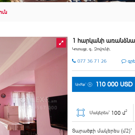
ուն
1 հարկանի առանձնա
Կոտայք, գ․ Զովունի,
077 36 71 26
գր
110 000
USD
Արժեք`
2
100 մ
Մակերես`
Տարածքի մակերես (մ2)`