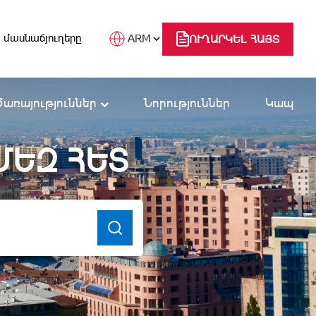
 մասնաճյուղերը
ՈՒՂԱՐԿԵԼ ՀԱՅՏ
Ծառայություններ
Նորություններ
Կապ
ՄԵԶ ՀԵՏ