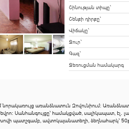
Շինության տիպը`
Շենքի դիրքը`
Վիճակը`
Ջուր`
Գազ`
Ջեռուցման համակարգ
 նորակառույց առանձնատուն Զովունիում: Առանձնատու
եվրո: Սանհանգույցը՝ համակցված, սալիկապատ, էլ․ լ
խովի պատշգամբ, ավտոկայանատեղի, ձեղնահարկ՝ 50քմ,