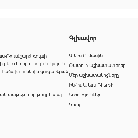
Գլխավոր
Ալեքս-Ռ մասին
քս-Ռ» անշարժ գույքի
 և ունի իր ուրույն և կայուն
Թափուր աշխատատեղեր
և հաճախորդներին ցուցաբերած
Մեր աշխատակիցները
Ինչ՞ու Ալեքս Ռիելթի
ան փաթեթ, որը թույլ է տալիս
Նորություններ
ժ գույքի ոլորտում:
Կապ
վ՝ «Ալեքս-Ռ» ընկերության
ահավետ
 զերծ մնալ գործարքի
յնի: