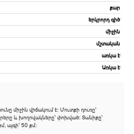
քար
երկրորդ գիծ
միջին
մշտական
առկա է
Առկա է
նը միջին վիճակում է: Մուտքի դուռը՝
արերը և խողովակները՝ փոխված: Տանիքը՝
 այգի՝ 50 քմ։