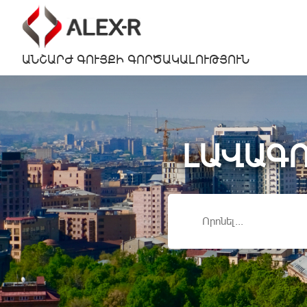
ԱՆՇԱՐԺ ԳՈՒՅՔԻ ԳՈՐԾԱԿԱԼՈՒԹՅՈՒՆ
ԼԱՎԱԳՈ