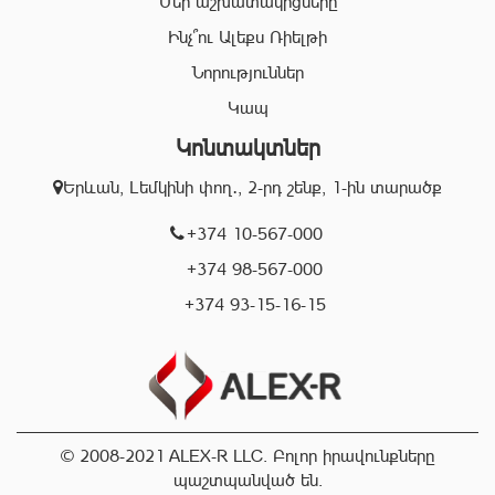
Մեր աշխատակիցները
անձնակազմը Ձեզ կօգնի իրականացնել շահավետ
գործարքներ՝ ապահովելով գործարքի գաղտնիությունը, և
Ինչ՞ու Ալեքս Ռիելթի
զերծ մնալ գործարքի ընթացքում բարձր ռիսկերից՝
Նորություններ
հասցնելով դրանք նվազագույնի:
Կապ
Կոնտակտներ
«Ալեքս-Ռ» ընկերության իրավաբանական բաժնի
աշխատակիցները կապահովեն Ձեր գործարքների
Երևան, Լեմկինի փող․, 2-րդ շենք, 1-ին տարածք
օրինականությունը, փաստաթղթերի ճշտությունը և
ծագած ցանկացած խնդիրների արագ և որակյալ
+374 10-567-000
լուծումը:
+374 98-567-000
+374 93-15-16-15
Մենք գործում ենք Երևան քաղաքի տարբեր
համայնքներում և պատրաստ ենք օգնելու Ձեզ
կատարել ճիշտ, արագ և շահավետ գործարքներ:
Մենք սիրում ենք մեր հաճախորդներին և ուրախ կլինենք
Ձեզ տեսնել նրանց թվում:
© 2008-2021 ALEX-R LLC. Բոլոր իրավունքները
պաշտպանված են.