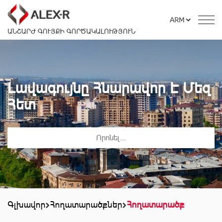
ԱՆՇԱՐԺ ԳՈՒՅՔԻ ԳՈՐԾԱԿԱԼՈՒԹՅՈՒՆ
Լավագույնը Հնարավոր Է Մեզ
Հետ
Գլխավոր
Հողատարածքներ
Հողատարածք