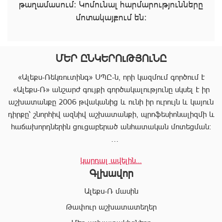
թաղամասում։ Կոմունալ հարմարությունները
մոտակայքում են։
ՄԵՐ ԸՆԿԵՐՈւԹՅՈւՆԸ
«Ալեքս-Ռեկռուտինգ» ՍՊԸ-ն, որի կազմում գործում է
«Ալեքս-Ռ» անշարժ գույքի գործակալությունը սկսել է իր
աշխատանքը 2006 թվականից և ունի իր ուրույն և կայուն
դիրքը՝ շնորհիվ ազնիվ աշխատանքի, պրոֆեսիոնալիզմի և
հաճախորդներին ցուցաբերած անհատական մոտեցման:
«Ալեքս-Ռ»-ը տրամադրում է ծառայությունների
կարդալ ավելին...
ամբողջական փաթեթ, որը թույլ է տալիս հաճախորդին
Գլխավոր
արագ իրագործել ցանկացած գործարք անշարժ գույքի
ոլորտում:
Ալեքս-Ռ մասին
Համապատասխան որակավոման և բազմամյա փորձի
Թափուր աշխատատեղեր
շնորհիվ՝ «Ալեքս-Ռ» ընկերության պրոֆեսիոնալ