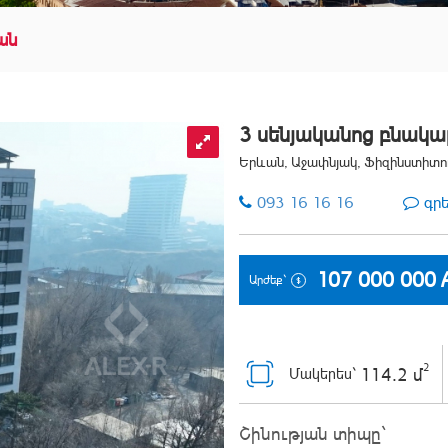
ան
3 սենյականոց բնակ
Երևան, Աջափնյակ, Ֆիզինստիտո
093 16 16 16
գր
107 000 000
Արժեք`
2
114.2 մ
Մակերես`
Շինության տիպը`