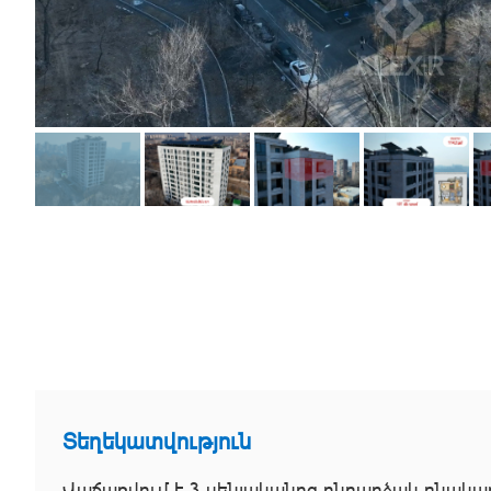
Տեղեկատվություն
Վաճառվում է 3 սենյականոց ընդարձակ բնակար