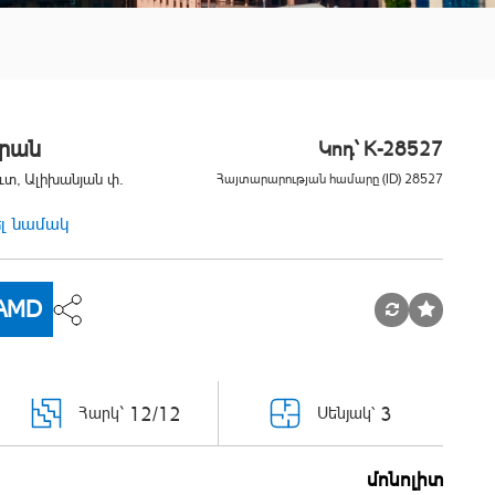
արան
Կոդ` K-28527
ւտ, Ալիխանյան փ.
Հայտարարության համարը (ID) 28527
ել նամակ
AMD
12/12
3
Հարկ`
Սենյակ՝
մոնոլիտ