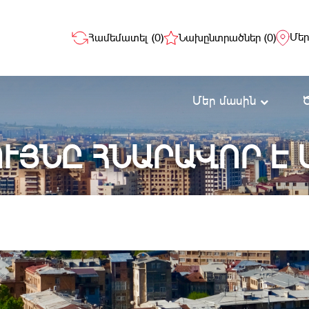
Մեր
Համեմատել (
0
)
Նախընտրածներ (
0
)
Մեր մասին
ՒՅՆԸ ՀՆԱՐԱՎՈՐ Է 