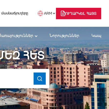
 մասնաճյուղերը
ՈՒՂԱՐԿԵԼ ՀԱՅՏ
Ծառայություններ
Նորություններ
Կապ
ՄԵԶ ՀԵՏ