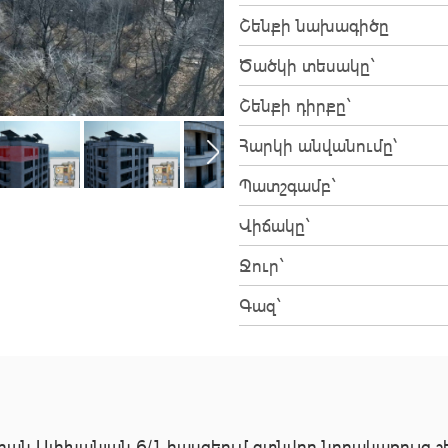
Շենքի նախագիծը
Ծածկի տեսակը`
Շենքի դիրքը`
Հարկի անվանումը՝
Պատշգամբ`
Վիճակը`
Ջուր`
Գազ`
ան Ալիխանյան 6/1 հասցեում գտնվող նորակառույց շե