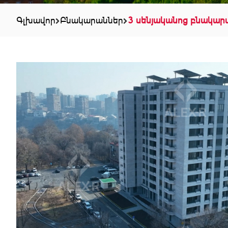
Գլխավոր
Բնակարաններ
3 սենյականոց բնակար