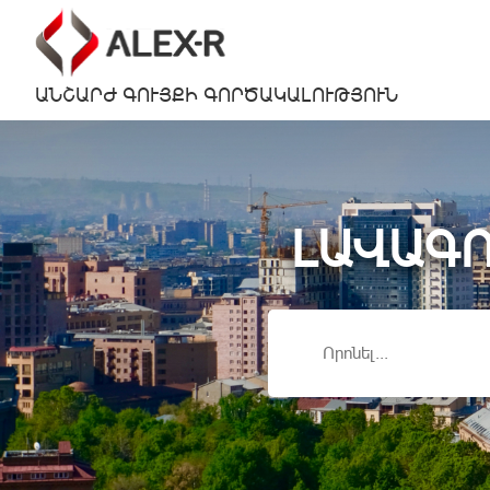
ԱՆՇԱՐԺ ԳՈՒՅՔԻ ԳՈՐԾԱԿԱԼՈՒԹՅՈՒՆ
ԼԱՎԱԳՈ