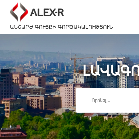
ԱՆՇԱՐԺ ԳՈՒՅՔԻ ԳՈՐԾԱԿԱԼՈՒԹՅՈՒՆ
ԼԱՎԱԳՈ