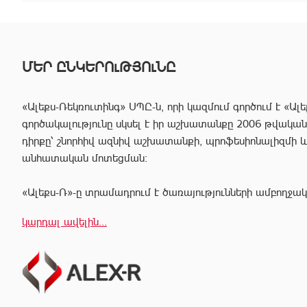
ՄԵՐ ԸՆԿԵՐՈւԹՅՈւՆԸ
«Ալեքս-Ռեկռուտինգ» ՍՊԸ-ն, որի կազմում գործում է «Ալե
գործակալությունը սկսել է իր աշխատանքը 2006 թվականից
դիրքը՝ շնորհիվ ազնիվ աշխատանքի, պրոֆեսիոնալիզմի 
անհատական մոտեցման:
«Ալեքս-Ռ»-ը տրամադրում է ծառայությունների ամբողջակ
հաճախորդին արագ իրագործել ցանկացած գործարք անշար
կարդալ ավելին...
Համապատասխան որակավոման և բազմամյա փորձի շնորհի
պրոֆեսիոնալ անձնակազմը Ձեզ կօգնի իրականացնել շ
գործարքներ՝ ապահովելով գործարքի գաղտնիությունը, և
ընթացքում բարձր ռիսկերից՝ հասցնելով դրանք նվազագու