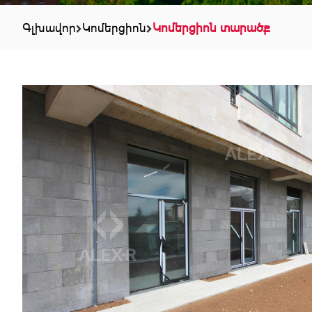
Գլխավոր
Կոմերցիոն
Կոմերցիոն տարածք