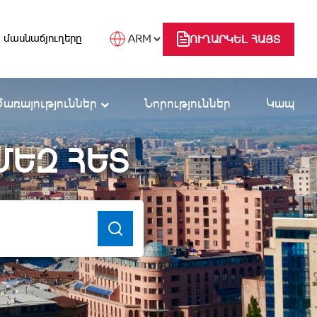
 մասնաճյուղերը
ՈՒՂԱՐԿԵԼ ՀԱՅՏ
Ծառայություններ
Նորություններ
Կապ
ՄԵԶ ՀԵՏ