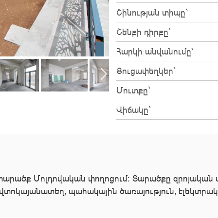
Շինության տիպը`
Շենքի դիրքը`
Հարկի անվանումը՝
Ցուցափեղկեր`
Մուտքը`
Վիճակը`
տարածք Մոլդովական փողոցում։ Տարածքը զրոյական վ
վտոկայանատեղ, պահակային ծառայություն, էլեկտրակա