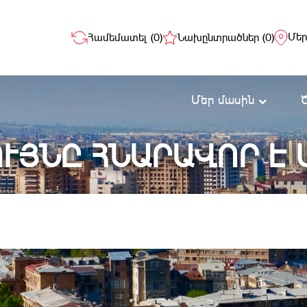
Մեր
Համեմատել (
0
)
Նախընտրածներ (
0
)
Մեր մասին
ՒՅՆԸ ՀՆԱՐԱՎՈՐ Է 