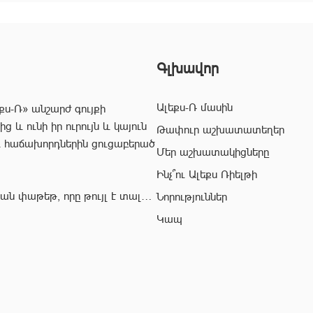
Գլխավոր
Ալեքս-Ռ մասին
քս-Ռ» անշարժ գույքի
 և ունի իր ուրույն և կայուն
Թափուր աշխատատեղեր
և հաճախորդներին ցուցաբերած
Մեր աշխատակիցները
Ինչ՞ու Ալեքս Ռիելթի
ան փաթեթ, որը թույլ է տալիս
Նորություններ
ժ գույքի ոլորտում:
Կապ
վ՝ «Ալեքս-Ռ» ընկերության
ահավետ
 զերծ մնալ գործարքի
յնի: