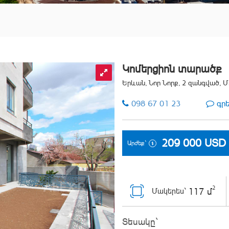
Կոմերցիոն տարածք
Երևան, Նոր Նորք, 2 զանգված, 
098 67 01 23
գր
209 000
USD
Արժեք`
2
117 մ
Մակերես`
Տեսակը`