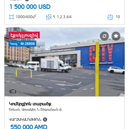
1 500 000
USD
2
10
1000/400մ
Հ
. 1,2,3,4/4
Էքսկլյուզիվ
Կոդ` M-28808
10
Կոմերցիոն տարածք
Երևան, Արաբկիր, Ն.Տիգրանյան փ.
ՎԱՐՁԱԿԱԼՈւԹՅՈւՆ
550 000
AMD