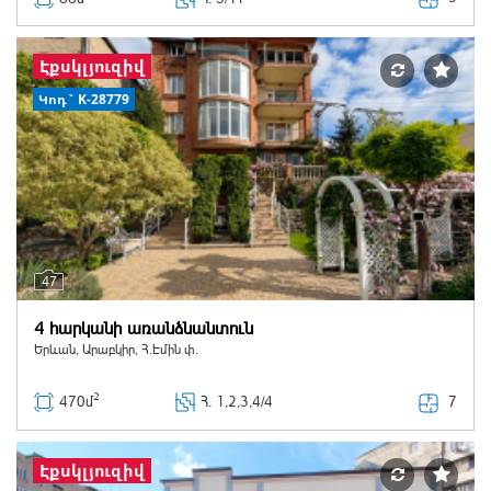
Էքսկլյուզիվ
Կոդ` K-28779
47
4 հարկանի առանձնանտուն
Երևան, Արաբկիր, Հ.Էմին փ.
2
7
470մ
Հ
. 1,2,3,4/4
Էքսկլյուզիվ