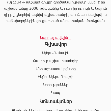
«Ալեքս-Ռ» անշարժ գույքի գործակալությունը սկսել է իր
աշխատանքը 2006 թվականից և ունի իր ուրույն և կայուն
դիրքը՝ շնորհիվ ազնիվ աշխատանքի, պրոֆեսիոնալիզմի և
հաճախորդներին ցուցաբերած անհատական մոտեցման:
«Ալեքս-Ռ»-ը տրամադրում է ծառայությունների
կարդալ ավելին...
ամբողջական փաթեթ, որը թույլ է տալիս հաճախորդին
Գլխավոր
արագ իրագործել ցանկացած գործարք անշարժ գույքի
ոլորտում:
Ալեքս-Ռ մասին
Համապատասխան որակավոման և բազմամյա փորձի
Թափուր աշխատատեղեր
շնորհիվ՝ «Ալեքս-Ռ» ընկերության պրոֆեսիոնալ
Մեր աշխատակիցները
անձնակազմը Ձեզ կօգնի իրականացնել շահավետ
գործարքներ՝ ապահովելով գործարքի գաղտնիությունը, և
Ինչ՞ու Ալեքս Ռիելթի
զերծ մնալ գործարքի ընթացքում բարձր ռիսկերից՝
Նորություններ
հասցնելով դրանք նվազագույնի:
Կապ
Կոնտակտներ
«Ալեքս-Ռ» ընկերության իրավաբանական բաժնի
աշխատակիցները կապահովեն Ձեր գործարքների
Երևան, Լեմկինի փող․, 2-րդ շենք, 1-ին տարածք