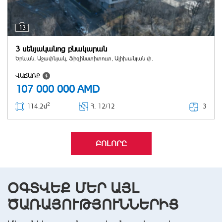
13
3 սենյականոց բնակարան
Երևան, Աջափնյակ, Ֆիզինստիտուտ, Ալիխանյան փ.
ՎԱՃԱՌՔ
107 000 000
AMD
2
3
114.2մ
Հ
. 12/12
ԲՈԼՈՐԸ
ՕԳՏՎԵՔ ՄԵՐ ԱՅԼ
ԾԱՌԱՅՈՒԹՅՈՒՆՆԵՐԻՑ