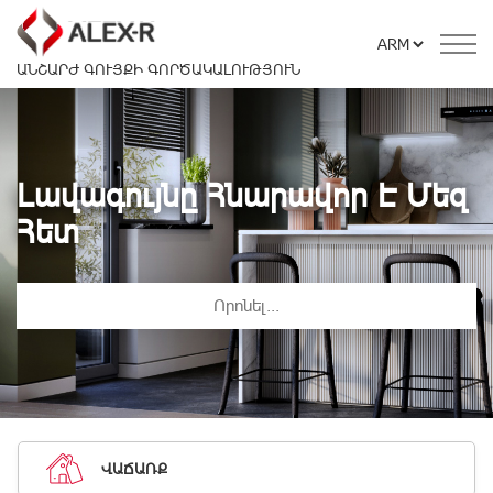
ԱՆՇԱՐԺ ԳՈՒՅՔԻ ԳՈՐԾԱԿԱԼՈՒԹՅՈՒՆ
Լավագույնը Հնարավոր Է Մեզ
Հետ
ՎԱՃԱՌՔ