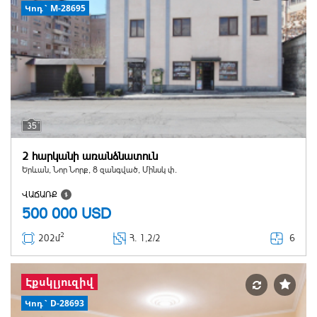
Կոդ` M-28695
35
2 հարկանի առանձնատուն
Երևան, Նոր Նորք, 8 զանգված, Մինսկ փ.
ՎԱՃԱՌՔ
500 000
USD
2
6
202մ
Հ
. 1,2/2
Էքսկլյուզիվ
Կոդ` D-28693