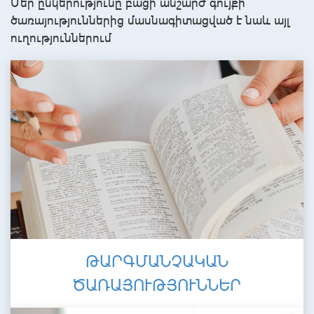
Մեր ընկերությունը բացի անշարժ գույքի
ծառայություններից մասնագիտացված է նաև այլ
ուղություններում
ԹԱՐԳՄԱՆՉԱԿԱՆ
ԾԱՌԱՅՈՒԹՅՈՒՆՆԵՐ