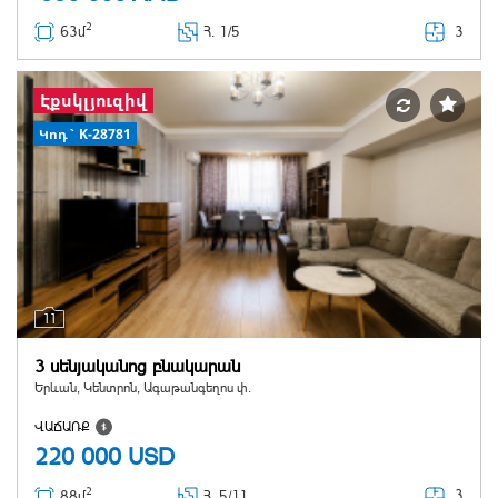
2
3
63մ
Հ
. 1/5
Էքսկլյուզիվ
Կոդ` K-28781
11
3 սենյականոց բնակարան
Երևան, Կենտրոն, Ագաթանգեղոս փ.
ՎԱՃԱՌՔ
220 000
USD
2
3
88մ
Հ
. 5/11