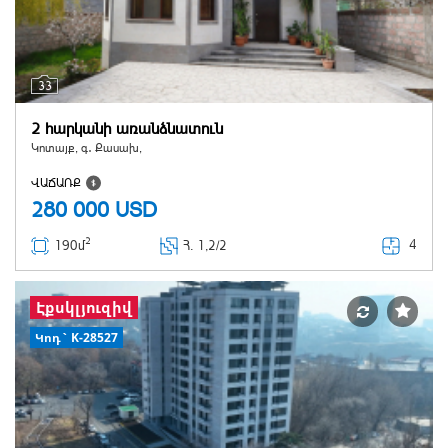
33
2 հարկանի առանձնատուն
Կոտայք, գ․ Քասախ,
ՎԱՃԱՌՔ
280 000
USD
2
4
190մ
Հ
. 1,2/2
Էքսկլյուզիվ
Կոդ` K-28527