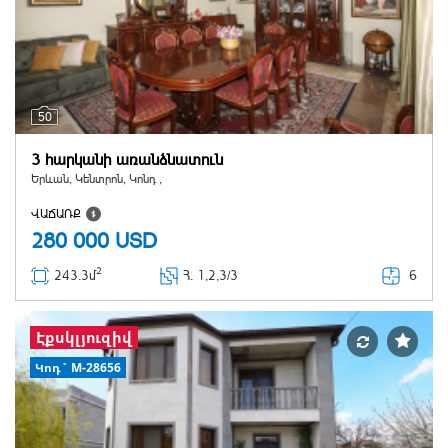
50
3 հարկանի առանձնատուն
Երևան, Կենտրոն, Կոնդ ,
ՎԱՃԱՌՔ
280 000
USD
2
6
243.3մ
Հ
. 1,2,3/3
Էքսկլյուզիվ
Կոդ` M-28656