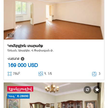
12
Կոմերցիոն տարածք
Երևան, Արաբկիր, Վ.Փափազյան փ.
ՎԱՃԱՌՔ
169 000
USD
2
3
78մ
Հ
. 1/5
Էքսկլյուզիվ
Կոդ` K-28690