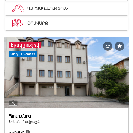
ՎԱՐՁԱԿԱԼՈւԹՅՈւՆ
ՕՐԱՎԱՐՁ
Էքսկլյուզիվ
Կոդ` D-28835
70
Հյուրանոց
Երևան, Դավթաշեն,
ՎԱՃԱՌՔ