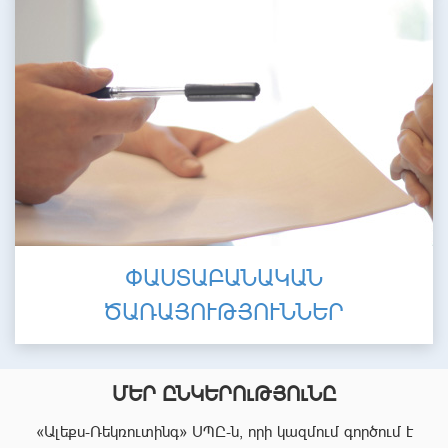
ՓԱՍՏԱԲԱՆԱԿԱՆ
ԾԱՌԱՅՈՒԹՅՈՒՆՆԵՐ
ՄԵՐ ԸՆԿԵՐՈւԹՅՈւՆԸ
«Ալեքս-Ռեկռուտինգ» ՍՊԸ-ն, որի կազմում գործում է