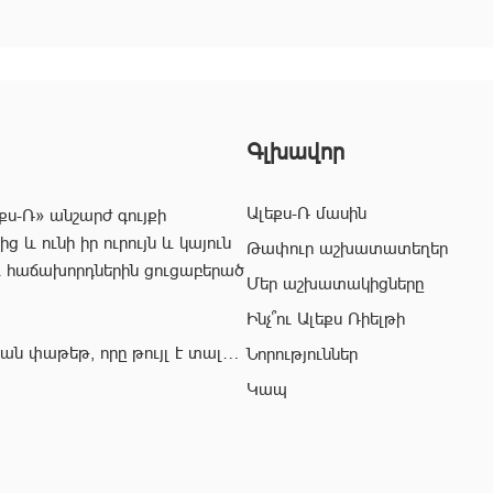
Գլխավոր
Ալեքս-Ռ մասին
քս-Ռ» անշարժ գույքի
 և ունի իր ուրույն և կայուն
Թափուր աշխատատեղեր
և հաճախորդներին ցուցաբերած
Մեր աշխատակիցները
Ինչ՞ու Ալեքս Ռիելթի
ան փաթեթ, որը թույլ է տալիս
Նորություններ
ժ գույքի ոլորտում:
Կապ
վ՝ «Ալեքս-Ռ» ընկերության
ահավետ
 զերծ մնալ գործարքի
յնի: