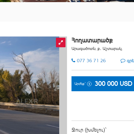
Հողատարածք
Արագածոտն, ք․ Աշտարակ,
077 36 71 26
գր
300 000
USD
Արժեք`
Ջուր (խմելու)`