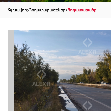
Գլխավոր
Հողատարածքներ
Հողատարածք