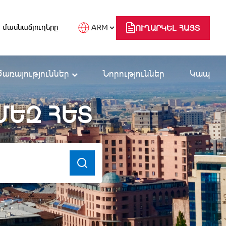
 մասնաճյուղերը
ՈՒՂԱՐԿԵԼ ՀԱՅՏ
Ծառայություններ
Նորություններ
Կապ
ՄԵԶ ՀԵՏ