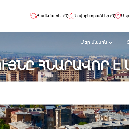
Մեր
Համեմատել (
0
)
Նախընտրածներ (
0
)
Մեր մասին
ՒՅՆԸ ՀՆԱՐԱՎՈՐ Է 