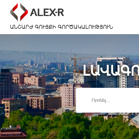
ԱՆՇԱՐԺ ԳՈՒՅՔԻ ԳՈՐԾԱԿԱԼՈՒԹՅՈՒՆ
ԼԱՎԱԳՈ