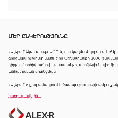
ՄԵՐ ԸՆԿԵՐՈւԹՅՈւՆԸ
«Ալեքս-Ռեկռուտինգ» ՍՊԸ-ն, որի կազմում գործում է «Ալե
գործակալությունը սկսել է իր աշխատանքը 2006 թվականից
դիրքը՝ շնորհիվ ազնիվ աշխատանքի, պրոֆեսիոնալիզմի 
անհատական մոտեցման:
«Ալեքս-Ռ»-ը տրամադրում է ծառայությունների ամբողջակ
հաճախորդին արագ իրագործել ցանկացած գործարք անշար
կարդալ ավելին...
Համապատասխան որակավոման և բազմամյա փորձի շնորհի
պրոֆեսիոնալ անձնակազմը Ձեզ կօգնի իրականացնել շ
գործարքներ՝ ապահովելով գործարքի գաղտնիությունը, և
ընթացքում բարձր ռիսկերից՝ հասցնելով դրանք նվազագու