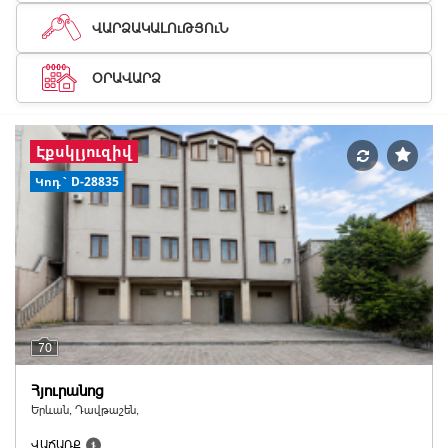
ՎԱՐՁԱԿԱԼՈւԹՅՈւՆ
ՕՐԱՎԱՐՁ
Էքսկլյուզիվ
Կոդ` D-28835
70
Հյուրանոց
Երևան, Դավթաշեն,
ՎԱՃԱՌՔ