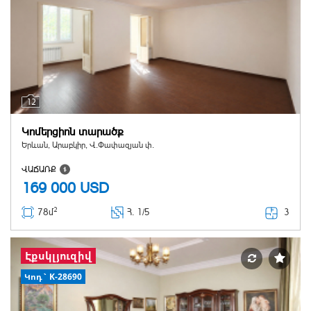
12
Կոմերցիոն տարածք
Երևան, Արաբկիր, Վ.Փափազյան փ.
ՎԱՃԱՌՔ
169 000
USD
2
3
78մ
Հ
. 1/5
Էքսկլյուզիվ
Կոդ` K-28690