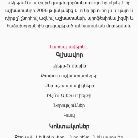
«Ալեքս-Ռ» անշարժ գույքի գործակալությունը սկսել է իր
աշխատանքը 2006 թվականից և ունի իր ուրույն և կայուն
դիրքը՝ շնորհիվ ազնիվ աշխատանքի, պրոֆեսիոնալիզմի և
հաճախորդներին ցուցաբերած անհատական մոտեցման:
«Ալեքս-Ռ»-ը տրամադրում է ծառայությունների
կարդալ ավելին...
ամբողջական փաթեթ, որը թույլ է տալիս հաճախորդին
Գլխավոր
արագ իրագործել ցանկացած գործարք անշարժ գույքի
ոլորտում:
Ալեքս-Ռ մասին
Համապատասխան որակավոման և բազմամյա փորձի
Թափուր աշխատատեղեր
շնորհիվ՝ «Ալեքս-Ռ» ընկերության պրոֆեսիոնալ
Մեր աշխատակիցները
անձնակազմը Ձեզ կօգնի իրականացնել շահավետ
գործարքներ՝ ապահովելով գործարքի գաղտնիությունը, և
Ինչ՞ու Ալեքս Ռիելթի
զերծ մնալ գործարքի ընթացքում բարձր ռիսկերից՝
Նորություններ
հասցնելով դրանք նվազագույնի:
Կապ
Կոնտակտներ
«Ալեքս-Ռ» ընկերության իրավաբանական բաժնի
աշխատակիցները կապահովեն Ձեր գործարքների
Երևան, Լեմկինի փող․, 2-րդ շենք, 1-ին տարածք