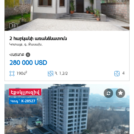
33
2 հարկանի առանձնատուն
Կոտայք, գ․ Քասախ,
ՎԱՃԱՌՔ
280 000
USD
2
4
190մ
Հ
. 1,2/2
Էքսկլյուզիվ
Կոդ` K-28527