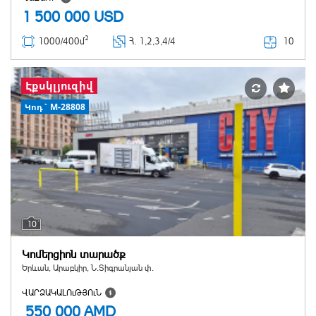
1 500 000
USD
2
10
1000/400մ
Հ
. 1,2,3,4/4
Էքսկլյուզիվ
Կոդ` M-28808
10
Կոմերցիոն տարածք
Երևան, Արաբկիր, Ն.Տիգրանյան փ.
ՎԱՐՁԱԿԱԼՈւԹՅՈւՆ
550 000
AMD