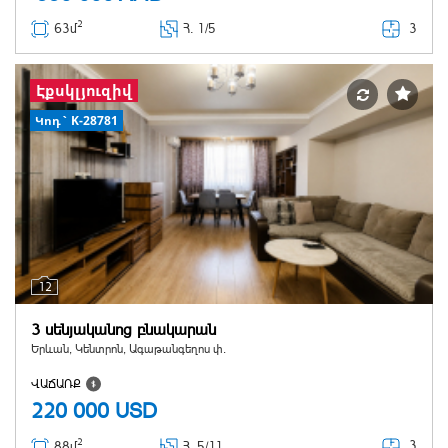
2
3
63մ
Հ
. 1/5
Էքսկլյուզիվ
Կոդ` K-28781
12
3 սենյականոց բնակարան
Երևան, Կենտրոն, Ագաթանգեղոս փ.
ՎԱՃԱՌՔ
220 000
USD
2
3
88մ
Հ
. 5/11