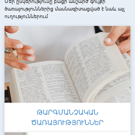
Մեր ընկերությունը բացի անշարժ գույքի
ծառայություններից մասնագիտացված է նաև այլ
ուղություններում
ԹԱՐԳՄԱՆՉԱԿԱՆ
ԾԱՌԱՅՈՒԹՅՈՒՆՆԵՐ