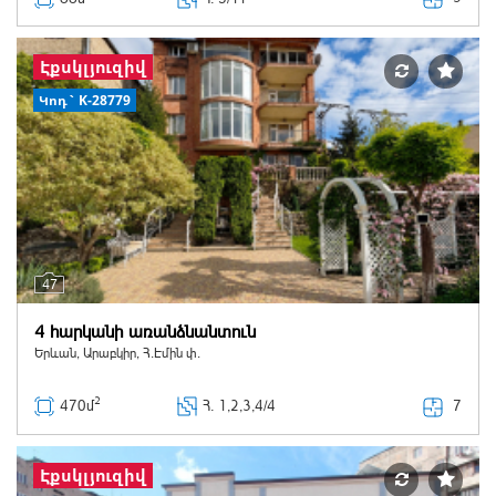
Էքսկլյուզիվ
Կոդ` K-28779
47
4 հարկանի առանձնանտուն
Երևան, Արաբկիր, Հ.Էմին փ.
2
7
470մ
Հ
. 1,2,3,4/4
Էքսկլյուզիվ