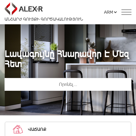
ԱՆՇԱՐԺ ԳՈՒՅՔԻ ԳՈՐԾԱԿԱԼՈՒԹՅՈՒՆ
Լավագույնը Հնարավոր Է Մեզ
Հետ
ՎԱՃԱՌՔ