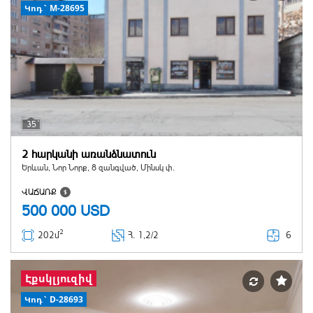
Կոդ` M-28695
35
2 հարկանի առանձնատուն
Երևան, Նոր Նորք, 8 զանգված, Մինսկ փ.
ՎԱՃԱՌՔ
500 000
USD
2
6
202մ
Հ
. 1,2/2
Էքսկլյուզիվ
Կոդ` D-28693