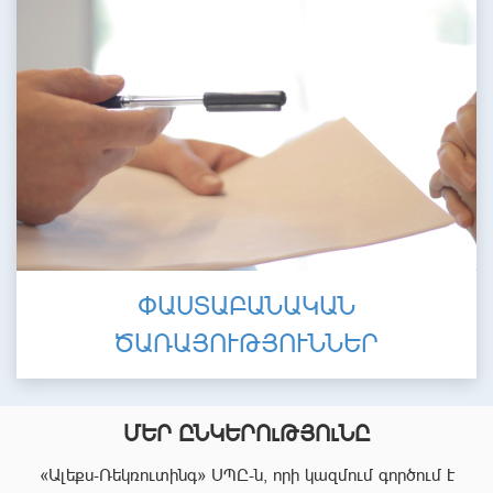
ՓԱՍՏԱԲԱՆԱԿԱՆ
ԾԱՌԱՅՈՒԹՅՈՒՆՆԵՐ
ՄԵՐ ԸՆԿԵՐՈւԹՅՈւՆԸ
«Ալեքս-Ռեկռուտինգ» ՍՊԸ-ն, որի կազմում գործում է