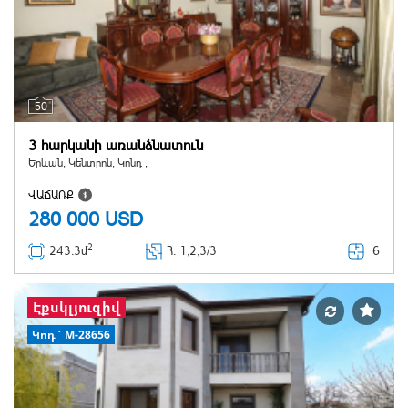
50
3 հարկանի առանձնատուն
Երևան, Կենտրոն, Կոնդ ,
ՎԱՃԱՌՔ
280 000
USD
2
6
243.3մ
Հ
. 1,2,3/3
Էքսկլյուզիվ
Կոդ` M-28656