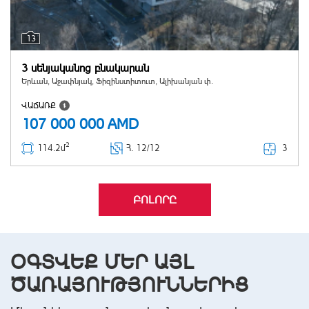
13
3 սենյականոց բնակարան
Երևան, Աջափնյակ, Ֆիզինստիտուտ, Ալիխանյան փ.
ՎԱՃԱՌՔ
107 000 000
AMD
2
3
114.2մ
Հ
. 12/12
ԲՈԼՈՐԸ
ՕԳՏՎԵՔ ՄԵՐ ԱՅԼ
ԾԱՌԱՅՈՒԹՅՈՒՆՆԵՐԻՑ