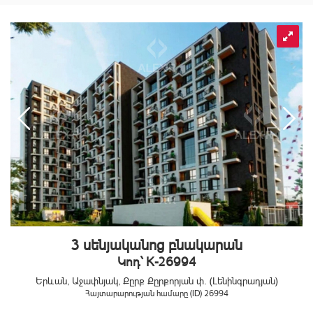
3 սենյականոց բնակարան
Կոդ` K-26994
Երևան, Աջափնյակ, Քըրք Քըրքորյան փ. (Լենինգրադյան)
Հայտարարության համարը (ID) 26994