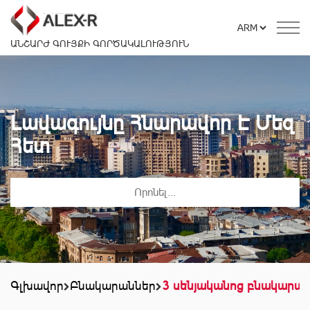
ԱՆՇԱՐԺ ԳՈՒՅՔԻ ԳՈՐԾԱԿԱԼՈՒԹՅՈՒՆ
Լավագույնը Հնարավոր Է Մեզ
Հետ
Գլխավոր
Բնակարաններ
3 սենյականոց բնակարա