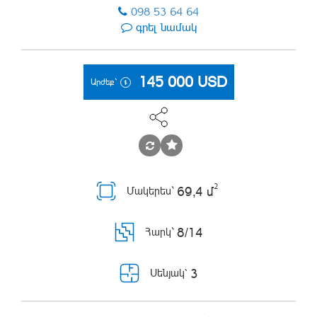
098 53 64 64
գրել նամակ
145 000
USD
Արժեք`
2
69,4 մ
Մակերես`
8/14
Հարկ`
3
Սենյակ՝