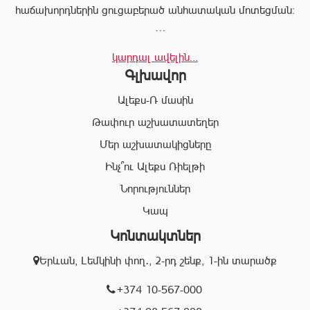
հաճախորդներին ցուցաբերած անհատական մոտեցման:
«Ալեքս-Ռ»-ը տրամադրում է ծառայությունների
կարդալ ավելին...
ամբողջական փաթեթ, որը թույլ է տալիս հաճախորդին
Գլխավոր
արագ իրագործել ցանկացած գործարք անշարժ գույքի
ոլորտում:
Ալեքս-Ռ մասին
Համապատասխան որակավոման և բազմամյա փորձի
Թափուր աշխատատեղեր
շնորհիվ՝ «Ալեքս-Ռ» ընկերության պրոֆեսիոնալ
Մեր աշխատակիցները
անձնակազմը Ձեզ կօգնի իրականացնել շահավետ
գործարքներ՝ ապահովելով գործարքի գաղտնիությունը, և
Ինչ՞ու Ալեքս Ռիելթի
զերծ մնալ գործարքի ընթացքում բարձր ռիսկերից՝
Նորություններ
հասցնելով դրանք նվազագույնի:
Կապ
Կոնտակտներ
«Ալեքս-Ռ» ընկերության իրավաբանական բաժնի
աշխատակիցները կապահովեն Ձեր գործարքների
Երևան, Լեմկինի փող․, 2-րդ շենք, 1-ին տարածք
օրինականությունը, փաստաթղթերի ճշտությունը և
ծագած ցանկացած խնդիրների արագ և որակյալ
+374 10-567-000
լուծումը: