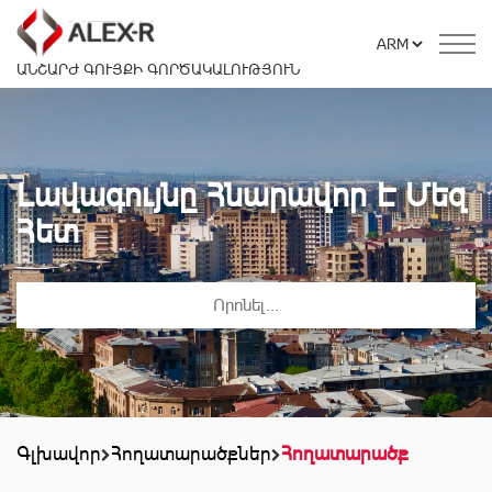
ԱՆՇԱՐԺ ԳՈՒՅՔԻ ԳՈՐԾԱԿԱԼՈՒԹՅՈՒՆ
Լավագույնը Հնարավոր Է Մեզ
Հետ
Գլխավոր
Հողատարածքներ
Հողատարածք