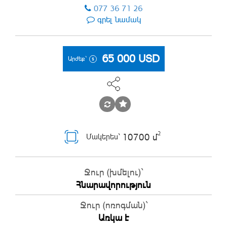
077 36 71 26
գրել նամակ
65 000
USD
Արժեք`
2
10700 մ
Մակերես`
Ջուր (խմելու)`
Հնարավորություն
Ջուր (ոռոգման)`
Առկա է