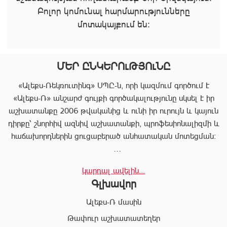
Բոլոր կոմունալ հարմարությունները
մոտակայքում են։
ՄԵՐ ԸՆԿԵՐՈւԹՅՈւՆԸ
«Ալեքս-Ռեկռուտինգ» ՍՊԸ-ն, որի կազմում գործում է
«Ալեքս-Ռ» անշարժ գույքի գործակալությունը սկսել է իր
աշխատանքը 2006 թվականից և ունի իր ուրույն և կայուն
դիրքը՝ շնորհիվ ազնիվ աշխատանքի, պրոֆեսիոնալիզմի և
հաճախորդներին ցուցաբերած անհատական մոտեցման:
«Ալեքս-Ռ»-ը տրամադրում է ծառայությունների
կարդալ ավելին...
ամբողջական փաթեթ, որը թույլ է տալիս հաճախորդին
Գլխավոր
արագ իրագործել ցանկացած գործարք անշարժ գույքի
ոլորտում:
Ալեքս-Ռ մասին
Համապատասխան որակավոման և բազմամյա փորձի
Թափուր աշխատատեղեր
շնորհիվ՝ «Ալեքս-Ռ» ընկերության պրոֆեսիոնալ