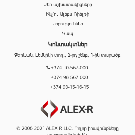
Մեր աշխատակիցները
անձնակազմը Ձեզ կօգնի իրականացնել շահավետ
գործարքներ՝ ապահովելով գործարքի գաղտնիությունը, և
Ինչ՞ու Ալեքս Ռիելթի
զերծ մնալ գործարքի ընթացքում բարձր ռիսկերից՝
Նորություններ
հասցնելով դրանք նվազագույնի:
Կապ
Կոնտակտներ
«Ալեքս-Ռ» ընկերության իրավաբանական բաժնի
աշխատակիցները կապահովեն Ձեր գործարքների
Երևան, Լեմկինի փող․, 2-րդ շենք, 1-ին տարածք
օրինականությունը, փաստաթղթերի ճշտությունը և
ծագած ցանկացած խնդիրների արագ և որակյալ
+374 10-567-000
լուծումը:
+374 98-567-000
+374 93-15-16-15
Մենք գործում ենք Երևան քաղաքի տարբեր
համայնքներում և պատրաստ ենք օգնելու Ձեզ
կատարել ճիշտ, արագ և շահավետ գործարքներ:
Մենք սիրում ենք մեր հաճախորդներին և ուրախ կլինենք
Ձեզ տեսնել նրանց թվում:
© 2008-2021 ALEX-R LLC. Բոլոր իրավունքները
պաշտպանված են.