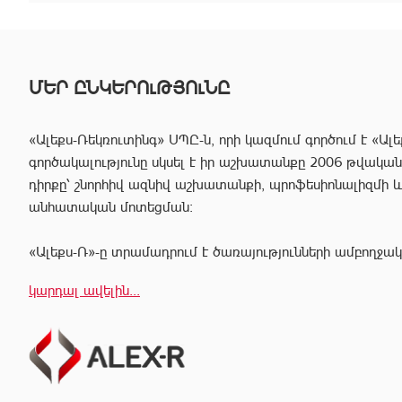
ՄԵՐ ԸՆԿԵՐՈւԹՅՈւՆԸ
«Ալեքս-Ռեկռուտինգ» ՍՊԸ-ն, որի կազմում գործում է «Ալե
գործակալությունը սկսել է իր աշխատանքը 2006 թվականից
դիրքը՝ շնորհիվ ազնիվ աշխատանքի, պրոֆեսիոնալիզմի 
անհատական մոտեցման:
«Ալեքս-Ռ»-ը տրամադրում է ծառայությունների ամբողջակ
հաճախորդին արագ իրագործել ցանկացած գործարք անշար
կարդալ ավելին...
Համապատասխան որակավոման և բազմամյա փորձի շնորհի
պրոֆեսիոնալ անձնակազմը Ձեզ կօգնի իրականացնել շ
գործարքներ՝ ապահովելով գործարքի գաղտնիությունը, և
ընթացքում բարձր ռիսկերից՝ հասցնելով դրանք նվազագու