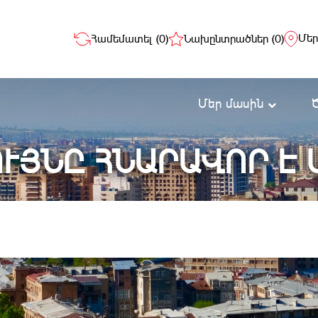
Մեր
Համեմատել (
0
)
Նախընտրածներ (
0
)
Մեր մասին
ՒՅՆԸ ՀՆԱՐԱՎՈՐ Է 