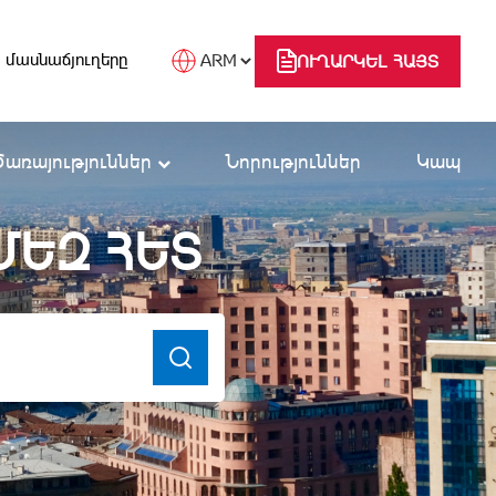
 մասնաճյուղերը
ՈՒՂԱՐԿԵԼ ՀԱՅՏ
Ծառայություններ
Նորություններ
Կապ
ՄԵԶ ՀԵՏ