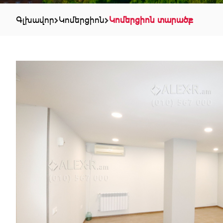
Գլխավոր
Կոմերցիոն
Կոմերցիոն տարածք