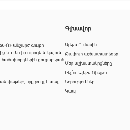
Գլխավոր
Ալեքս-Ռ մասին
քս-Ռ» անշարժ գույքի
 և ունի իր ուրույն և կայուն
Թափուր աշխատատեղեր
և հաճախորդներին ցուցաբերած
Մեր աշխատակիցները
Ինչ՞ու Ալեքս Ռիելթի
ան փաթեթ, որը թույլ է տալիս
Նորություններ
ժ գույքի ոլորտում:
Կապ
վ՝ «Ալեքս-Ռ» ընկերության
ահավետ
 զերծ մնալ գործարքի
յնի: