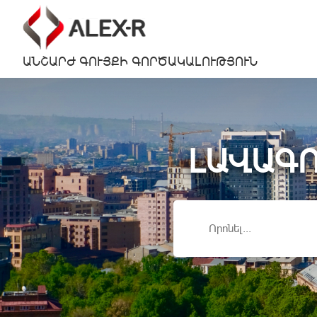
ԱՆՇԱՐԺ ԳՈՒՅՔԻ ԳՈՐԾԱԿԱԼՈՒԹՅՈՒՆ
ԼԱՎԱԳՈ