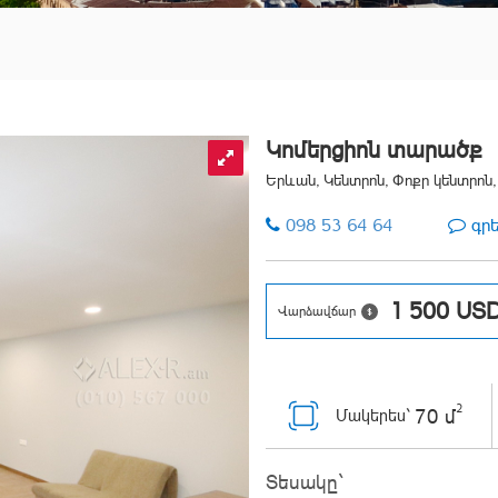
Կոմերցիոն տարածք
Երևան, Կենտրոն, Փոքր կենտրոն,
098 53 64 64
գր
1 500
US
Վարձավճար
2
70 մ
Մակերես`
Տեսակը`