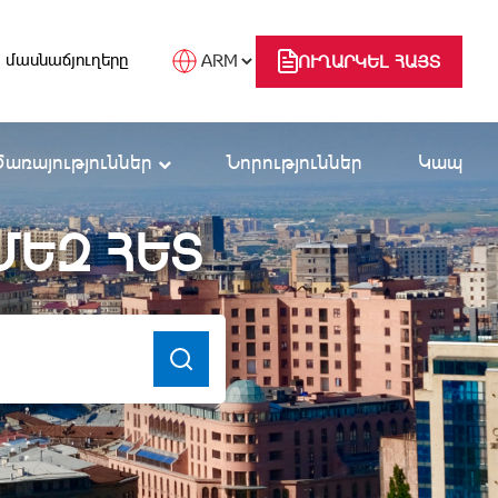
 մասնաճյուղերը
ՈՒՂԱՐԿԵԼ ՀԱՅՏ
Ծառայություններ
Նորություններ
Կապ
ՄԵԶ ՀԵՏ