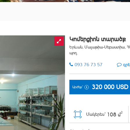
Կոմերցիոն տարածք
Երևան, Մալաթիա-Սեբաստիա, ՀԱ
պող.
093 76 73 57
գր
320 000
USD
Արժեք`
2
108 մ
Մակերես`