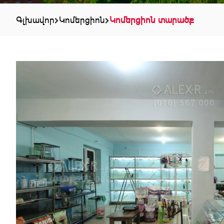
Գլխավոր
Կոմերցիոն
Կոմերցիոն տարածք