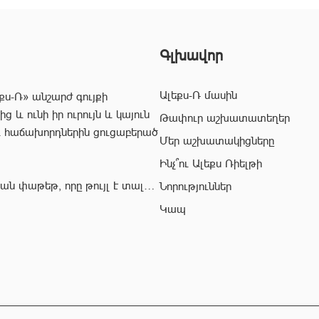
Գլխավոր
Ալեքս-Ռ մասին
քս-Ռ» անշարժ գույքի
 և ունի իր ուրույն և կայուն
Թափուր աշխատատեղեր
և հաճախորդներին ցուցաբերած
Մեր աշխատակիցները
Ինչ՞ու Ալեքս Ռիելթի
ան փաթեթ, որը թույլ է տալիս
Նորություններ
ժ գույքի ոլորտում:
Կապ
վ՝ «Ալեքս-Ռ» ընկերության
ահավետ
 զերծ մնալ գործարքի
յնի:
ակիցները կապահովեն Ձեր