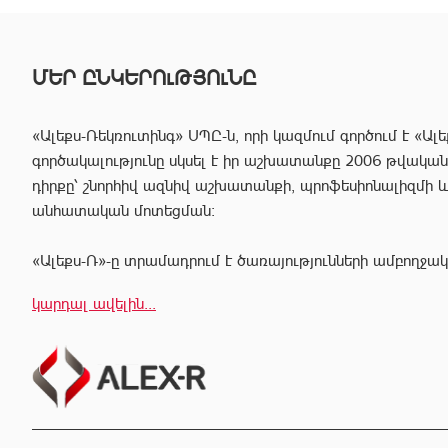
ՄԵՐ ԸՆԿԵՐՈւԹՅՈւՆԸ
«Ալեքս-Ռեկռուտինգ» ՍՊԸ-ն, որի կազմում գործում է «Ալե
գործակալությունը սկսել է իր աշխատանքը 2006 թվականից
դիրքը՝ շնորհիվ ազնիվ աշխատանքի, պրոֆեսիոնալիզմի 
անհատական մոտեցման:
«Ալեքս-Ռ»-ը տրամադրում է ծառայությունների ամբողջակ
հաճախորդին արագ իրագործել ցանկացած գործարք անշար
կարդալ ավելին...
Համապատասխան որակավոման և բազմամյա փորձի շնորհի
պրոֆեսիոնալ անձնակազմը Ձեզ կօգնի իրականացնել շ
գործարքներ՝ ապահովելով գործարքի գաղտնիությունը, և
ընթացքում բարձր ռիսկերից՝ հասցնելով դրանք նվազագու
«Ալեքս-Ռ» ընկերության իրավաբանական բաժնի աշխատ