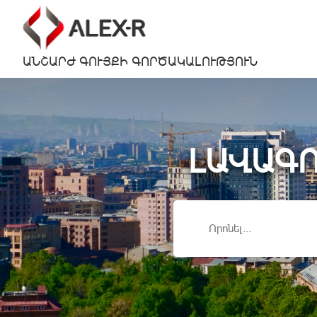
ԱՆՇԱՐԺ ԳՈՒՅՔԻ ԳՈՐԾԱԿԱԼՈՒԹՅՈՒՆ
ԼԱՎԱԳՈ