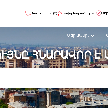
Մեր
Համեմատել (
0
)
Նախընտրածներ (
0
)
Մեր մասին
ՒՅՆԸ ՀՆԱՐԱՎՈՐ Է 