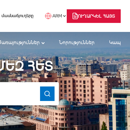
 մասնաճյուղերը
ՈՒՂԱՐԿԵԼ ՀԱՅՏ
Ծառայություններ
Նորություններ
Կապ
ՄԵԶ ՀԵՏ