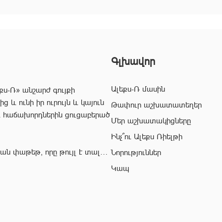
Գլխավոր
Ալեքս-Ռ մասին
քս-Ռ» անշարժ գույքի
 և ունի իր ուրույն և կայուն
Թափուր աշխատատեղեր
և հաճախորդներին ցուցաբերած
Մեր աշխատակիցները
Ինչ՞ու Ալեքս Ռիելթի
ան փաթեթ, որը թույլ է տալիս
Նորություններ
ժ գույքի ոլորտում:
Կապ
վ՝ «Ալեքս-Ռ» ընկերության
ահավետ
 զերծ մնալ գործարքի
յնի: