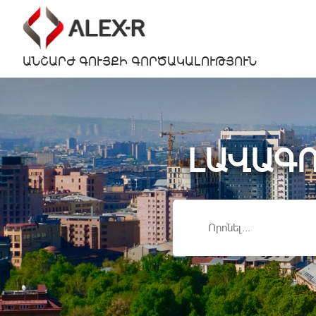
ԱՆՇԱՐԺ ԳՈՒՅՔԻ ԳՈՐԾԱԿԱԼՈՒԹՅՈՒՆ
ԼԱՎԱԳՈ