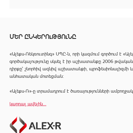
ՄԵՐ ԸՆԿԵՐՈւԹՅՈւՆԸ
«Ալեքս-Ռեկռուտինգ» ՍՊԸ-ն, որի կազմում գործում է «Ալե
գործակալությունը սկսել է իր աշխատանքը 2006 թվականից
դիրքը՝ շնորհիվ ազնիվ աշխատանքի, պրոֆեսիոնալիզմի 
անհատական մոտեցման:
«Ալեքս-Ռ»-ը տրամադրում է ծառայությունների ամբողջակ
հաճախորդին արագ իրագործել ցանկացած գործարք անշար
կարդալ ավելին...
Համապատասխան որակավոման և բազմամյա փորձի շնորհի
պրոֆեսիոնալ անձնակազմը Ձեզ կօգնի իրականացնել շ
գործարքներ՝ ապահովելով գործարքի գաղտնիությունը, և
ընթացքում բարձր ռիսկերից՝ հասցնելով դրանք նվազագու