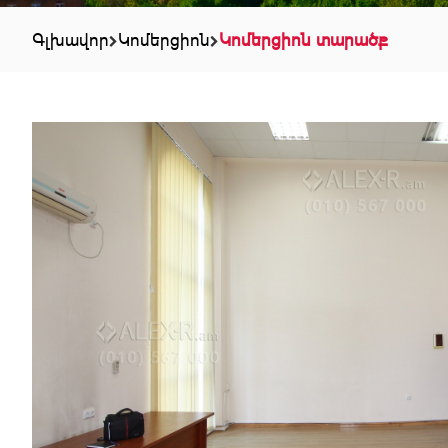
Գլխավոր
Կոմերցիոն
Կոմերցիոն տարածք