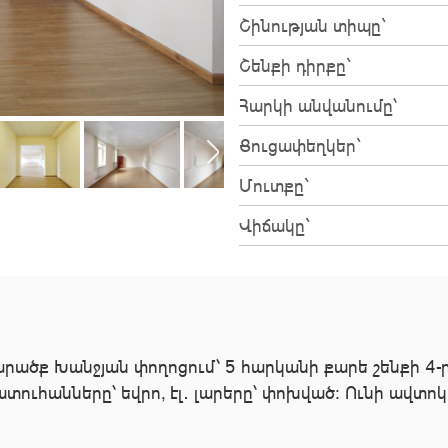
Շինության տիպը`
Շենքի դիրքը`
Հարկի անվանումը՝
Ցուցափեղկեր`
Մուտքը`
Վիճակը`
արածք Խանջյան փողոցում՝ 5 հարկանի քարե շենքի 4
պատուհանները՝ եվրո, էլ․ լարերը՝ փոխված։ Ունի ավտ