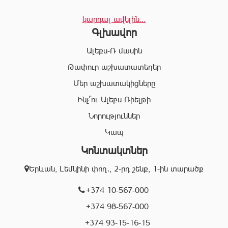
«Ալեքս-Ռ»-ը տրամադրում է ծառայությունների
կարդալ ավելին...
ամբողջական փաթեթ, որը թույլ է տալիս հաճախորդին
Գլխավոր
արագ իրագործել ցանկացած գործարք անշարժ գույքի
ոլորտում:
Ալեքս-Ռ մասին
Համապատասխան որակավոման և բազմամյա փորձի
Թափուր աշխատատեղեր
շնորհիվ՝ «Ալեքս-Ռ» ընկերության պրոֆեսիոնալ
Մեր աշխատակիցները
անձնակազմը Ձեզ կօգնի իրականացնել շահավետ
գործարքներ՝ ապահովելով գործարքի գաղտնիությունը, և
Ինչ՞ու Ալեքս Ռիելթի
զերծ մնալ գործարքի ընթացքում բարձր ռիսկերից՝
Նորություններ
հասցնելով դրանք նվազագույնի:
Կապ
Կոնտակտներ
«Ալեքս-Ռ» ընկերության իրավաբանական բաժնի
աշխատակիցները կապահովեն Ձեր գործարքների
Երևան, Լեմկինի փող․, 2-րդ շենք, 1-ին տարածք
օրինականությունը, փաստաթղթերի ճշտությունը և
ծագած ցանկացած խնդիրների արագ և որակյալ
+374 10-567-000
լուծումը:
+374 98-567-000
+374 93-15-16-15
Մենք գործում ենք Երևան քաղաքի տարբեր