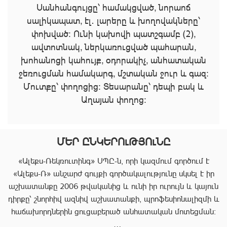
Սանհանգույցը՝ համակցված, նորաոճ
սալիկապատ, էլ․ լարերը և խողովակները՝
փոխված։ Ունի կախովի պատշգամբ (2),
ավտոտնակ, ներկառուցված պահարան,
խոհանոցի կահույք, օդորակիչ, անհատական
ջեռուցման համակարգ, մշտական ջուր և գազ։
Մուտքը՝ փողոցից։ Տեսարանը՝ դեպի բակ և
Աղայան փողոց։
ՄԵՐ ԸՆԿԵՐՈւԹՅՈւՆԸ
«Ալեքս-Ռեկռուտինգ» ՍՊԸ-ն, որի կազմում գործում է
«Ալեքս-Ռ» անշարժ գույքի գործակալությունը սկսել է իր
աշխատանքը 2006 թվականից և ունի իր ուրույն և կայուն
դիրքը՝ շնորհիվ ազնիվ աշխատանքի, պրոֆեսիոնալիզմի և
հաճախորդներին ցուցաբերած անհատական մոտեցման: