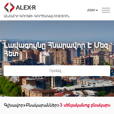
ԱՆՇԱՐԺ ԳՈՒՅՔԻ ԳՈՐԾԱԿԱԼՈՒԹՅՈՒՆ
Լավագույնը Հնարավոր Է Մեզ
Հետ
Գլխավոր
Բնակարաններ
3 սենյականոց բնակարա