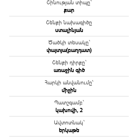
Շինության տիպը`
քար
Շենքի նախագիծը
ստալինյան
Ծածկի տեսակը`
փայտյա(բաղդատ)
Շենքի դիրքը`
առաջին գիծ
Հարկի անվանումը՝
միջին
Պատշգամբ`
կախովի, 2
Ավտոտնակ`
երկաթե