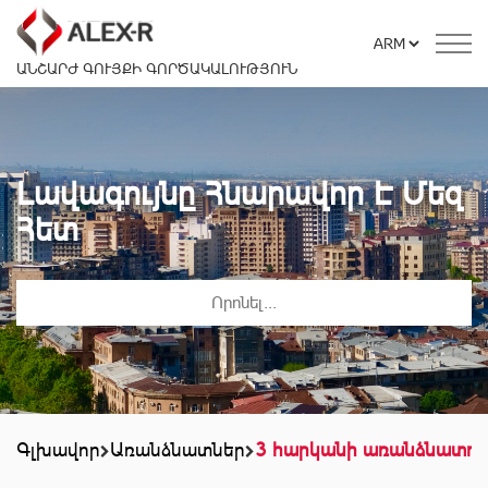
ԱՆՇԱՐԺ ԳՈՒՅՔԻ ԳՈՐԾԱԿԱԼՈՒԹՅՈՒՆ
Լավագույնը Հնարավոր Է Մեզ
Հետ
Գլխավոր
Առանձնատներ
3 հարկանի առանձնատու