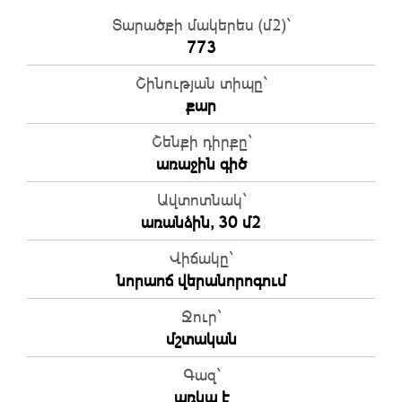
Տարածքի մակերես (մ2)`
773
Շինության տիպը`
քար
Շենքի դիրքը`
առաջին գիծ
Ավտոտնակ`
առանձին, 30 մ2
Վիճակը`
նորաոճ վերանորոգում
Ջուր`
մշտական
Գազ`
առկա է