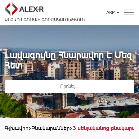
ԱՆՇԱՐԺ ԳՈՒՅՔԻ ԳՈՐԾԱԿԱԼՈՒԹՅՈՒՆ
Լավագույնը Հնարավոր Է Մեզ
Հետ
Գլխավոր
Բնակարաններ
3 սենյականոց բնակարա