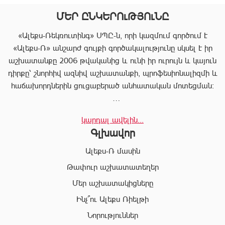
ՄԵՐ ԸՆԿԵՐՈւԹՅՈւՆԸ
«Ալեքս-Ռեկռուտինգ» ՍՊԸ-ն, որի կազմում գործում է
«Ալեքս-Ռ» անշարժ գույքի գործակալությունը սկսել է իր
աշխատանքը 2006 թվականից և ունի իր ուրույն և կայուն
դիրքը՝ շնորհիվ ազնիվ աշխատանքի, պրոֆեսիոնալիզմի և
հաճախորդներին ցուցաբերած անհատական մոտեցման:
«Ալեքս-Ռ»-ը տրամադրում է ծառայությունների
կարդալ ավելին...
ամբողջական փաթեթ, որը թույլ է տալիս հաճախորդին
Գլխավոր
արագ իրագործել ցանկացած գործարք անշարժ գույքի
ոլորտում:
Ալեքս-Ռ մասին
Համապատասխան որակավոման և բազմամյա փորձի
Թափուր աշխատատեղեր
շնորհիվ՝ «Ալեքս-Ռ» ընկերության պրոֆեսիոնալ
Մեր աշխատակիցները
անձնակազմը Ձեզ կօգնի իրականացնել շահավետ
գործարքներ՝ ապահովելով գործարքի գաղտնիությունը, և
Ինչ՞ու Ալեքս Ռիելթի
զերծ մնալ գործարքի ընթացքում բարձր ռիսկերից՝
Նորություններ
հասցնելով դրանք նվազագույնի: