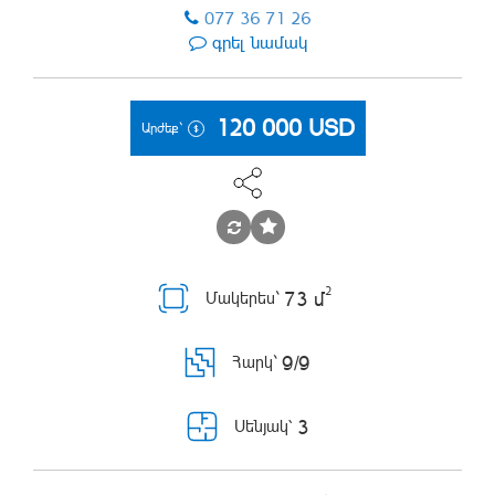
077 36 71 26
գրել նամակ
120 000
USD
Արժեք`
2
73 մ
Մակերես`
9/9
Հարկ`
3
Սենյակ՝