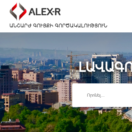
ԱՆՇԱՐԺ ԳՈՒՅՔԻ ԳՈՐԾԱԿԱԼՈՒԹՅՈՒՆ
ԼԱՎԱԳՈ