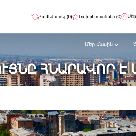
Մեր
Համեմատել (
0
)
Նախընտրածներ (
0
)
Մեր մասին
ՒՅՆԸ ՀՆԱՐԱՎՈՐ Է 