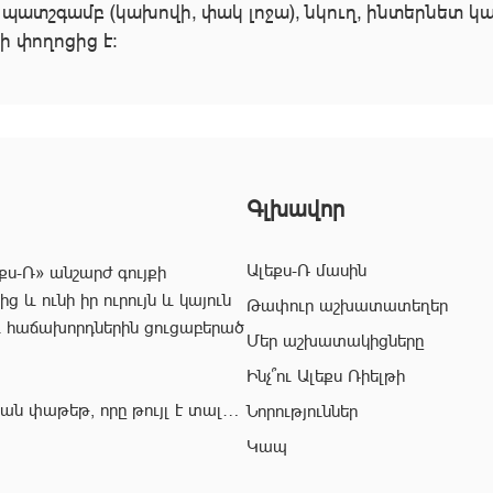
 պատշգամբ (կախովի, փակ լոջա), նկուղ, ինտերնետ կ
ի փողոցից է:
Գլխավոր
Ալեքս-Ռ մասին
քս-Ռ» անշարժ գույքի
 և ունի իր ուրույն և կայուն
Թափուր աշխատատեղեր
և հաճախորդներին ցուցաբերած
Մեր աշխատակիցները
Ինչ՞ու Ալեքս Ռիելթի
ան փաթեթ, որը թույլ է տալիս
Նորություններ
ժ գույքի ոլորտում:
Կապ
վ՝ «Ալեքս-Ռ» ընկերության
ահավետ