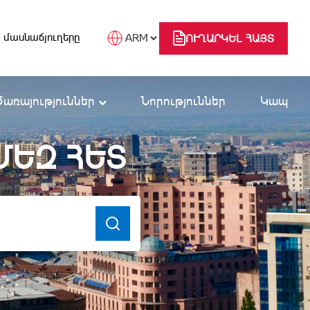
 մասնաճյուղերը
ՈՒՂԱՐԿԵԼ ՀԱՅՏ
Ծառայություններ
Նորություններ
Կապ
ՄԵԶ ՀԵՏ