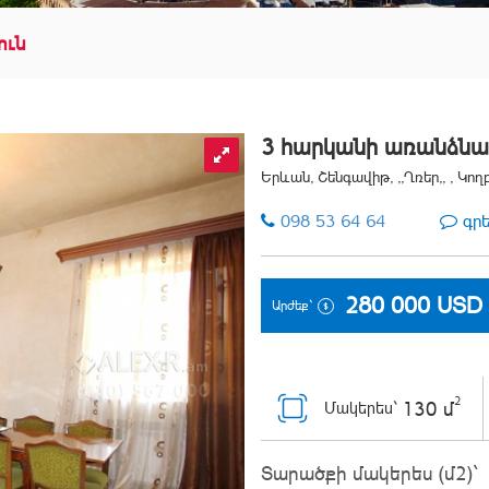
ուն
3 հարկանի առանձնա
Երևան, Շենգավիթ, ,,Ղռեր,, , Կողբ
098 53 64 64
գր
280 000
USD
Արժեք`
2
130 մ
Մակերես`
Տարածքի մակերես (մ2)`