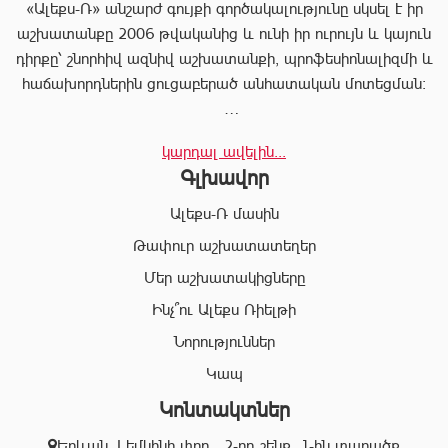
«Ալեքս-Ռ» անշարժ գույքի գործակալությունը սկսել է իր
աշխատանքը 2006 թվականից և ունի իր ուրույն և կայուն
դիրքը՝ շնորհիվ ազնիվ աշխատանքի, պրոֆեսիոնալիզմի և
հաճախորդներին ցուցաբերած անհատական մոտեցման:
«Ալեքս-Ռ»-ը տրամադրում է ծառայությունների
կարդալ ավելին...
ամբողջական փաթեթ, որը թույլ է տալիս հաճախորդին
Գլխավոր
արագ իրագործել ցանկացած գործարք անշարժ գույքի
ոլորտում:
Ալեքս-Ռ մասին
Համապատասխան որակավոման և բազմամյա փորձի
Թափուր աշխատատեղեր
շնորհիվ՝ «Ալեքս-Ռ» ընկերության պրոֆեսիոնալ
Մեր աշխատակիցները
անձնակազմը Ձեզ կօգնի իրականացնել շահավետ
գործարքներ՝ ապահովելով գործարքի գաղտնիությունը, և
Ինչ՞ու Ալեքս Ռիելթի
զերծ մնալ գործարքի ընթացքում բարձր ռիսկերից՝
Նորություններ
հասցնելով դրանք նվազագույնի:
Կապ
Կոնտակտներ
«Ալեքս-Ռ» ընկերության իրավաբանական բաժնի
աշխատակիցները կապահովեն Ձեր գործարքների
Երևան, Լեմկինի փող․, 2-րդ շենք, 1-ին տարածք