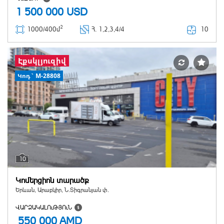
1 500 000
USD
2
10
1000/400մ
Հ
. 1,2,3,4/4
Էքսկլյուզիվ
Կոդ` M-28808
10
Կոմերցիոն տարածք
Երևան, Արաբկիր, Ն.Տիգրանյան փ.
ՎԱՐՁԱԿԱԼՈւԹՅՈւՆ
550 000
AMD