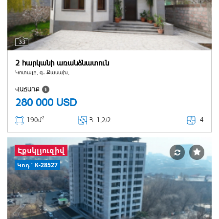
33
2 հարկանի առանձնատուն
Կոտայք, գ․ Քասախ,
ՎԱՃԱՌՔ
280 000
USD
2
4
190մ
Հ
. 1,2/2
Էքսկլյուզիվ
Կոդ` K-28527