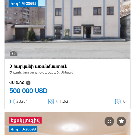
Կոդ` M-28695
35
2 հարկանի առանձնատուն
Երևան, Նոր Նորք, 8 զանգված, Մինսկ փ.
ՎԱՃԱՌՔ
500 000
USD
2
6
202մ
Հ
. 1,2/2
Էքսկլյուզիվ
Կոդ` D-28693