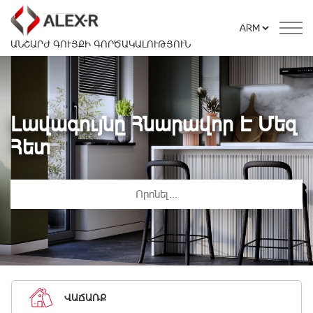
ԱՆՇԱՐԺ ԳՈՒՅՔԻ ԳՈՐԾԱԿԱԼՈՒԹՅՈՒՆ
Լավագույնը Հնարավոր Է Մեզ
Հետ
ՎԱՃԱՌՔ