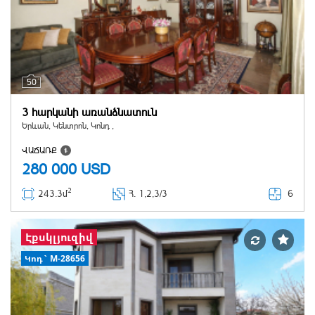
50
3 հարկանի առանձնատուն
Երևան, Կենտրոն, Կոնդ ,
ՎԱՃԱՌՔ
280 000
USD
2
6
243.3մ
Հ
. 1,2,3/3
Էքսկլյուզիվ
Կոդ` M-28656