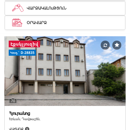
ՎԱՐՁԱԿԱԼՈւԹՅՈւՆ
ՕՐԱՎԱՐՁ
Էքսկլյուզիվ
Կոդ` D-28835
70
Հյուրանոց
Երևան, Դավթաշեն,
ՎԱՃԱՌՔ