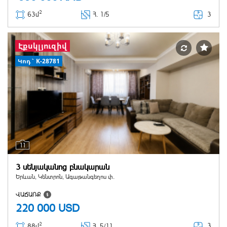
2
3
63մ
Հ
. 1/5
Էքսկլյուզիվ
Կոդ` K-28781
11
3 սենյականոց բնակարան
Երևան, Կենտրոն, Ագաթանգեղոս փ.
ՎԱՃԱՌՔ
220 000
USD
2
3
88մ
Հ
. 5/11