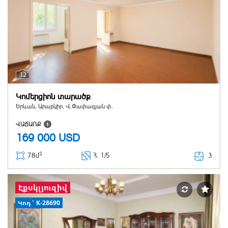
12
Կոմերցիոն տարածք
Երևան, Արաբկիր, Վ.Փափազյան փ.
ՎԱՃԱՌՔ
169 000
USD
2
3
78մ
Հ
. 1/5
Էքսկլյուզիվ
Կոդ` K-28690