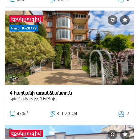
Էքսկլյուզիվ
Կոդ` K-28779
47
4 հարկանի առանձնանտուն
Երևան, Արաբկիր, Հ.Էմին փ.
2
7
470մ
Հ
. 1,2,3,4/4
Էքսկլյուզիվ