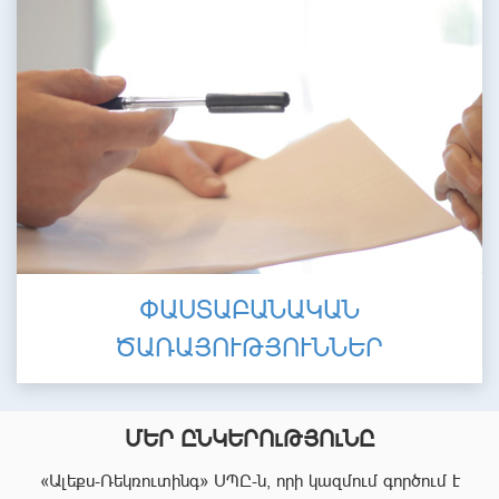
ՓԱՍՏԱԲԱՆԱԿԱՆ
ԾԱՌԱՅՈՒԹՅՈՒՆՆԵՐ
ՄԵՐ ԸՆԿԵՐՈւԹՅՈւՆԸ
«Ալեքս-Ռեկռուտինգ» ՍՊԸ-ն, որի կազմում գործում է