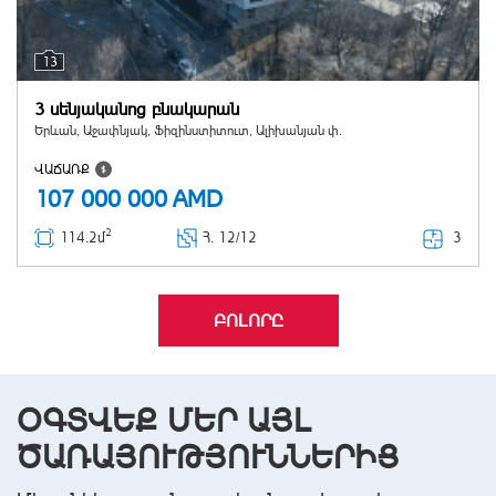
13
3 սենյականոց բնակարան
Երևան, Աջափնյակ, Ֆիզինստիտուտ, Ալիխանյան փ.
ՎԱՃԱՌՔ
107 000 000
AMD
2
3
114.2մ
Հ
. 12/12
ԲՈԼՈՐԸ
ՕԳՏՎԵՔ ՄԵՐ ԱՅԼ
ԾԱՌԱՅՈՒԹՅՈՒՆՆԵՐԻՑ