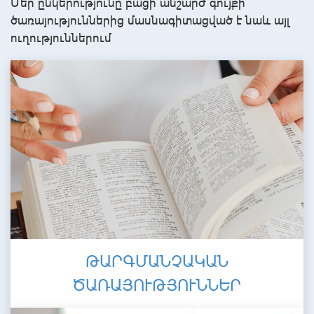
Մեր ընկերությունը բացի անշարժ գույքի
ծառայություններից մասնագիտացված է նաև այլ
ուղություններում
ԹԱՐԳՄԱՆՉԱԿԱՆ
ԾԱՌԱՅՈՒԹՅՈՒՆՆԵՐ