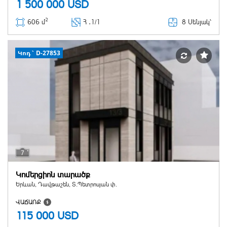
1 500 000
USD
2
8 Սենյակ՝
606 մ
Հ ․
1/1
Կոդ` D-27853
7
Կոմերցիոն տարածք
Երևան, Դավթաշեն, Տ.Պետրոսյան փ.
ՎԱՃԱՌՔ
115 000
USD