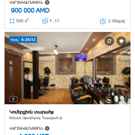
ՎԱՐՁԱԿԱԼՈւԹՅՈւՆ
900 000
AMD
2
2 Սենյակ՝
500 մ
Հ ․
1/1
Կոդ` K-28312
8
Կոմերցիոն տարածք
Երևան, Աջափնյակ, Հալաբյան փ.
ՎԱՐՁԱԿԱԼՈւԹՅՈւՆ