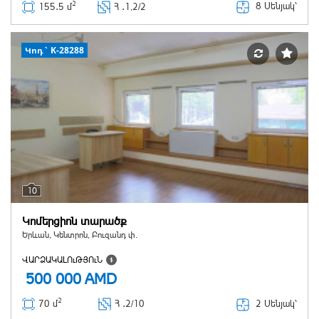
2
8 Սենյակ՝
155․5 մ
Հ ․
1,2/2
Կոդ` K-28288
10
Կոմերցիոն տարածք
Երևան, Կենտրոն, Բուզանդ փ.
ՎԱՐՁԱԿԱԼՈւԹՅՈւՆ
500 000
AMD
2
2 Սենյակ՝
70 մ
Հ ․
2/10