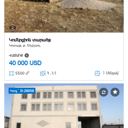
2
Կոմերցիոն տարածք
Կոտայք, ք․ Եղվարդ,
ՎԱՃԱՌՔ
40 000
USD
2
1 Սենյակ՝
5500 մ
Հ ․
1/1
Կոդ` D-28058