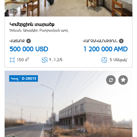
14
Կոմերցիոն տարածք
Երևան, Արաբկիր, Բաղրամյան պող.
ՎԱՃԱՌՔ
ՎԱՐՁԱԿԱԼՈւԹՅՈւՆ
500 000
USD
1 200 000
AMD
2
5 Սենյակ՝
150 մ
Հ ․
1,2/5
Կոդ` D-28015