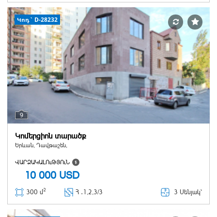
Կոդ` D-28232
9
Կոմերցիոն տարածք
Երևան, Դավթաշեն,
ՎԱՐՁԱԿԱԼՈւԹՅՈւՆ
10 000
USD
2
3 Սենյակ՝
300 մ
Հ ․
1,2,3/3