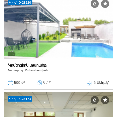
Կոդ` D-28220
13
Կոմերցիոն տարածք
Կոտայք, գ․ Քանաքեռավան,
2
3 Սենյակ՝
500 մ
Հ ․
1/1
Կոդ` K-28173