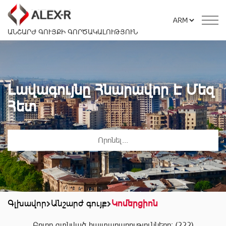
ԱՆՇԱՐԺ ԳՈՒՅՔԻ ԳՈՐԾԱԿԱԼՈՒԹՅՈՒՆ
Լավագույնը Հնարավոր Է Մեզ
Հետ
Գլխավոր
Անշարժ գույք
Կոմերցիոն
Բոլոր գտնված հայտարարությունները:
(222)