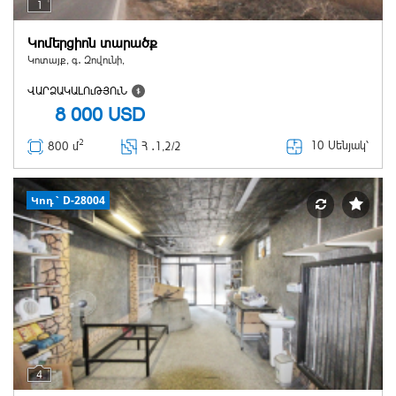
1
Կոմերցիոն տարածք
Կոտայք, գ․ Զովունի,
ՎԱՐՁԱԿԱԼՈւԹՅՈւՆ
8 000
USD
2
10 Սենյակ՝
800 մ
Հ ․
1,2/2
Կոդ` D-28004
4