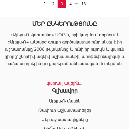
...
1
2
3
4
13
ՄԵՐ ԸՆԿԵՐՈւԹՅՈւՆԸ
«Ալեքս-Ռեկռուտինգ» ՍՊԸ-ն, որի կազմում գործում է
«Ալեքս-Ռ» անշարժ գույքի գործակալությունը սկսել է իր
աշխատանքը 2006 թվականից և ունի իր ուրույն և կայուն
դիրքը՝ շնորհիվ ազնիվ աշխատանքի, պրոֆեսիոնալիզմի և
հաճախորդներին ցուցաբերած անհատական մոտեցման:
«Ալեքս-Ռ»-ը տրամադրում է ծառայությունների
կարդալ ավելին...
ամբողջական փաթեթ, որը թույլ է տալիս հաճախորդին
Գլխավոր
արագ իրագործել ցանկացած գործարք անշարժ գույքի
ոլորտում:
Ալեքս-Ռ մասին
Համապատասխան որակավոման և բազմամյա փորձի
Թափուր աշխատատեղեր
շնորհիվ՝ «Ալեքս-Ռ» ընկերության պրոֆեսիոնալ
Մեր աշխատակիցները
անձնակազմը Ձեզ կօգնի իրականացնել շահավետ
գործարքներ՝ ապահովելով գործարքի գաղտնիությունը, և
Ինչ՞ու Ալեքս Ռիելթի