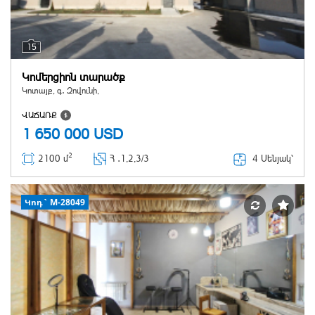
15
Կոմերցիոն տարածք
Կոտայք, գ․ Զովունի,
ՎԱՃԱՌՔ
1 650 000
USD
2
4 Սենյակ՝
2100 մ
Հ ․
1,2,3/3
Կոդ` M-28049