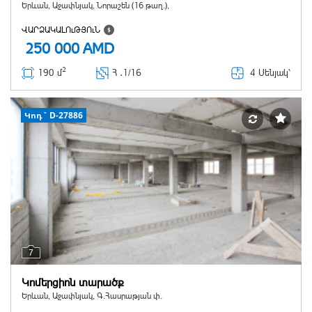
Երևան, Աջափնյակ, Նորաշեն (16 թաղ.),
ՎԱՐՁԱԿԱԼՈւԹՅՈւՆ
250 000
AMD
2
4 Սենյակ՝
190 մ
Հ ․
1/16
Կոդ` D-27886
7
Կոմերցիոն տարածք
Երևան, Աջափնյակ, Գ.Հասրաթյան փ.