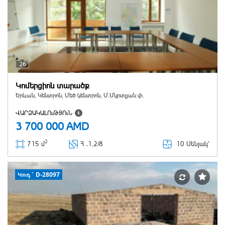
26
Կոմերցիոն տարածք
Երևան, Կենտրոն, Մեծ կենտրոն, Մ.Մկրտչյան փ.
ՎԱՐՁԱԿԱԼՈւԹՅՈւՆ
3 700 000
AMD
2
10 Սենյակ՝
715 մ
Հ ․
1,2/8
Կոդ` D-28097