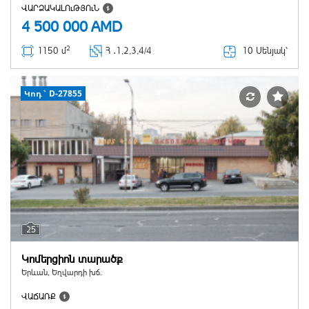
ՎԱՐՁԱԿԱԼՈւԹՅՈւՆ
4 500 000
AMD
2
10 Սենյակ՝
1150 մ
Հ ․
1,2,3,4/4
Կոդ` D-27855
25
Կոմերցիոն տարածք
Երևան, Եղվարդի խճ.
ՎԱՃԱՌՔ