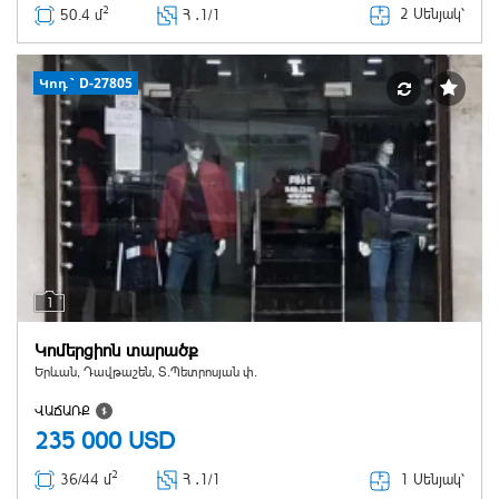
2
2 Սենյակ՝
50.4 մ
Հ ․
1/1
Կոդ` D-27805
1
Կոմերցիոն տարածք
Երևան, Դավթաշեն, Տ.Պետրոսյան փ.
ՎԱՃԱՌՔ
235 000
USD
2
1 Սենյակ՝
36/44 մ
Հ ․
1/1