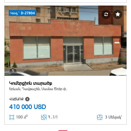
Կոդ` D-27804
5
Կոմերցիոն տարածք
Երևան, Դավթաշեն, Սասնա Ծռեր փ.
ՎԱՃԱՌՔ
410 000
USD
2
3 Սենյակ՝
100 մ
Հ ․
1/1