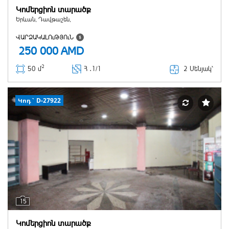
Կոմերցիոն տարածք
Երևան, Դավթաշեն,
ՎԱՐՁԱԿԱԼՈւԹՅՈւՆ
250 000
AMD
2
2 Սենյակ՝
50 մ
Հ ․
1/1
Կոդ` D-27922
15
Կոմերցիոն տարածք