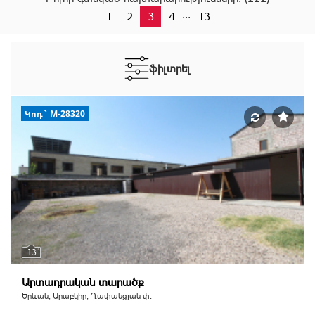
...
1
2
3
4
13
ֆիլտրել
Կոդ` M-28320
13
Արտադրական տարածք
Երևան, Արաբկիր, Ղափանցյան փ.