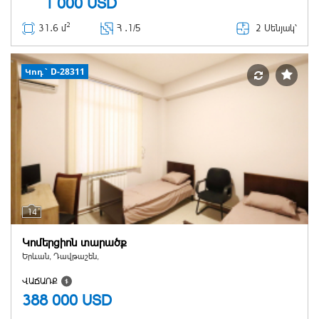
1 000
USD
2
2 Սենյակ՝
31․6 մ
Հ ․
1/5
Կոդ` D-28311
14
Կոմերցիոն տարածք
Երևան, Դավթաշեն,
ՎԱՃԱՌՔ
388 000
USD