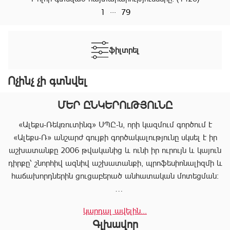
...
1
79
ֆիլտրել
Ոչինչ չի գտնվել
ՄԵՐ ԸՆԿԵՐՈւԹՅՈւՆԸ
«Ալեքս-Ռեկռուտինգ» ՍՊԸ-ն, որի կազմում գործում է
«Ալեքս-Ռ» անշարժ գույքի գործակալությունը սկսել է իր
աշխատանքը 2006 թվականից և ունի իր ուրույն և կայուն
դիրքը՝ շնորհիվ ազնիվ աշխատանքի, պրոֆեսիոնալիզմի և
հաճախորդներին ցուցաբերած անհատական մոտեցման:
«Ալեքս-Ռ»-ը տրամադրում է ծառայությունների
կարդալ ավելին...
ամբողջական փաթեթ, որը թույլ է տալիս հաճախորդին
Գլխավոր
արագ իրագործել ցանկացած գործարք անշարժ գույքի