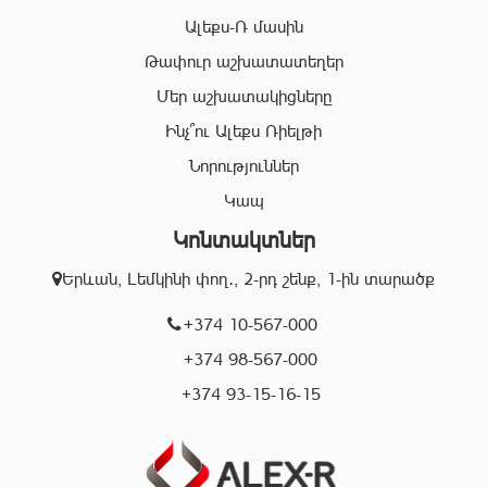
ոլորտում:
Ալեքս-Ռ մասին
Համապատասխան որակավոման և բազմամյա փորձի
Թափուր աշխատատեղեր
շնորհիվ՝ «Ալեքս-Ռ» ընկերության պրոֆեսիոնալ
Մեր աշխատակիցները
անձնակազմը Ձեզ կօգնի իրականացնել շահավետ
գործարքներ՝ ապահովելով գործարքի գաղտնիությունը, և
Ինչ՞ու Ալեքս Ռիելթի
զերծ մնալ գործարքի ընթացքում բարձր ռիսկերից՝
Նորություններ
հասցնելով դրանք նվազագույնի:
Կապ
Կոնտակտներ
«Ալեքս-Ռ» ընկերության իրավաբանական բաժնի
աշխատակիցները կապահովեն Ձեր գործարքների
Երևան, Լեմկինի փող․, 2-րդ շենք, 1-ին տարածք
օրինականությունը, փաստաթղթերի ճշտությունը և
ծագած ցանկացած խնդիրների արագ և որակյալ
+374 10-567-000
լուծումը:
+374 98-567-000
+374 93-15-16-15
Մենք գործում ենք Երևան քաղաքի տարբեր
համայնքներում և պատրաստ ենք օգնելու Ձեզ
կատարել ճիշտ, արագ և շահավետ գործարքներ: