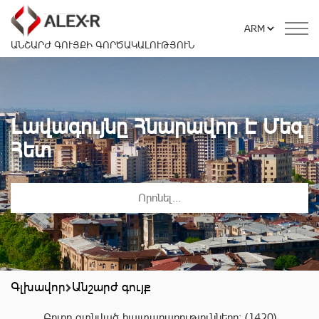
ԱՆՇԱՐԺ ԳՈՒՅՔԻ ԳՈՐԾԱԿԱԼՈՒԹՅՈՒՆ
Լավագույնը Հնարավոր Է Մեզ
Հետ
Գլխավոր
Անշարժ գույք
Բոլոր գտնված հայտարարությունները:
(1420)