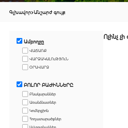
Գլխավոր
Անշարժ գույք
Ոչինչ չի
Ամբողջը
ՎԱՃԱՌՔ
ՎԱՐՁԱԿԱԼՈւԹՅՈւՆ
ՕՐԱՎԱՐՁ
ԲՈԼՈՐ ԲԱԺԻՆՆԵՐԸ
Բնակարաններ
Առանձնատներ
Կոմերցիոն
Հողատարածքներ
Ավտոտնակներ