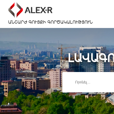
ԱՆՇԱՐԺ ԳՈՒՅՔԻ ԳՈՐԾԱԿԱԼՈՒԹՅՈՒՆ
ԼԱՎԱԳՈ