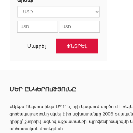
Արժեք`
Նոր Նորք
Նուբարաշեն
Շենգավիթ
-
Մաքրել
ՄԵՐ ԸՆԿԵՐՈւԹՅՈւՆԸ
«Ալեքս-Ռեկռուտինգ» ՍՊԸ-ն, որի կազմում գործում է «Ալե
գործակալությունը սկսել է իր աշխատանքը 2006 թվականից
դիրքը՝ շնորհիվ ազնիվ աշխատանքի, պրոֆեսիոնալիզմի 
անհատական մոտեցման: