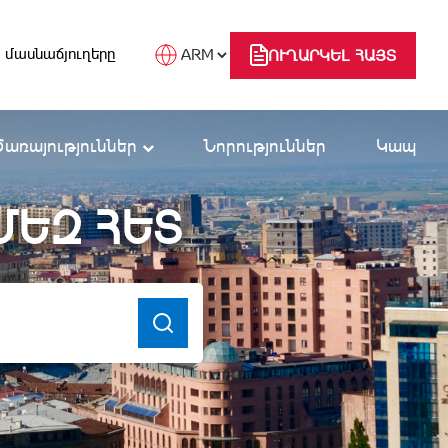
 մասնաճյուղերը
ՈՒՂԱՐԿԵԼ ՀԱՅՏ
Ծառայություններ
Նորություններ
Կապ
ՄԵԶ ՀԵՏ