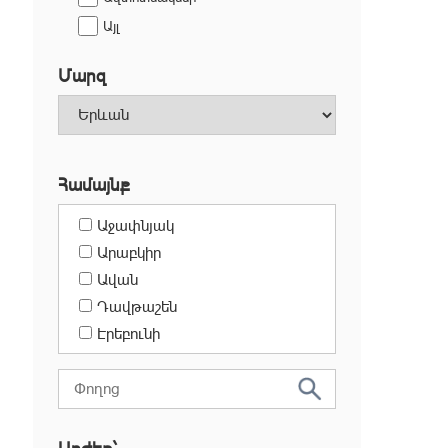
Այլ
Մարզ
Համայնք
Աջափնյակ
Արաբկիր
Ավան
Դավթաշեն
Էրեբունի
Քանաքեռ-Զեյթուն
Կենտրոն
Մալաթիա-Սեբաստիա
Նորք-Մարաշ