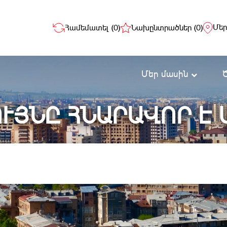
Մեր
Համեմատել (
0
)
Նախընտրածներ (
0
)
Մեր մասին
ՒՅՆԸ ՀՆԱՐԱՎՈՐ Է 