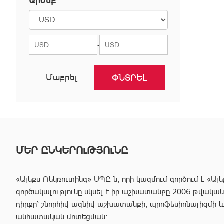
Արժեք`
Նոր Նորք
Նուբարաշեն
Շենգավիթ
-
Մաքրել
ՄԵՐ ԸՆԿԵՐՈւԹՅՈւՆԸ
«Ալեքս-Ռեկռուտինգ» ՍՊԸ-ն, որի կազմում գործում է «Ալե
գործակալությունը սկսել է իր աշխատանքը 2006 թվականից
դիրքը՝ շնորհիվ ազնիվ աշխատանքի, պրոֆեսիոնալիզմի 
անհատական մոտեցման: