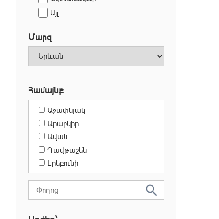
Այլ
Մարզ
Համայնք
Աջափնյակ
Արաբկիր
Ավան
Դավթաշեն
Էրեբունի
Քանաքեռ-Զեյթուն
Կենտրոն
Մալաթիա-Սեբաստիա
Նորք-Մարաշ