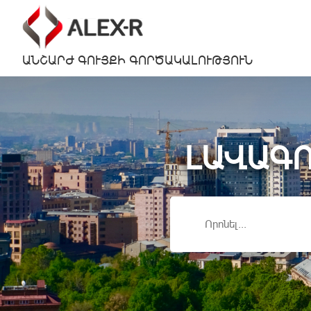
ԱՆՇԱՐԺ ԳՈՒՅՔԻ ԳՈՐԾԱԿԱԼՈՒԹՅՈՒՆ
ԼԱՎԱԳՈ