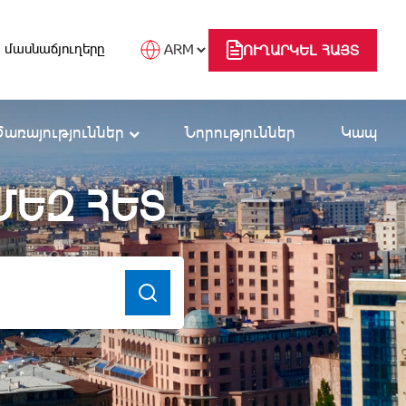
 մասնաճյուղերը
ՈՒՂԱՐԿԵԼ ՀԱՅՏ
Ծառայություններ
Նորություններ
Կապ
ՄԵԶ ՀԵՏ