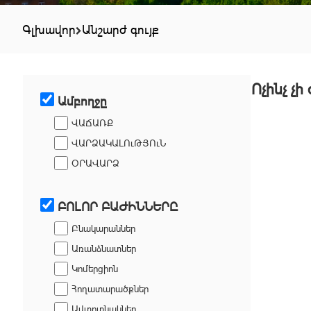
Գլխավոր
Անշարժ գույք
Ոչինչ չի
Ամբողջը
ՎԱՃԱՌՔ
ՎԱՐՁԱԿԱԼՈւԹՅՈւՆ
ՕՐԱՎԱՐՁ
ԲՈԼՈՐ ԲԱԺԻՆՆԵՐԸ
Բնակարաններ
Առանձնատներ
Կոմերցիոն
Հողատարածքներ
Ավտոտնակներ