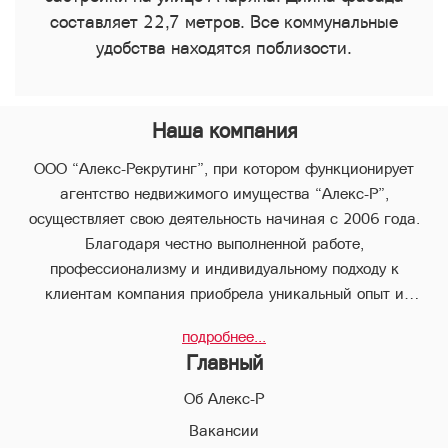
составляет 22,7 метров. Все коммунальные
удобства находятся поблизости.
Наша компания
ООО “Алекс-Рекрутинг”, при котором функционирует
агентство недвижимого имущества “Алекс-Р”,
осуществляет свою деятельность начиная с 2006 года.
Благодаря честно выполненной работе,
профессионализму и индивидуальному подходу к
клиентам компания приобрела уникальный опыт и
стабильно занимает лидирующее положение.
подробнее...
В компании “Алекс-Р” предоставляется целый пакет
Главный
услуг, что позволяет клиенту с наименьшими потерями во
времени совершить любые виды сделок в сфере
Об Алекс-Р
недвижимого имущества.
Вакансии