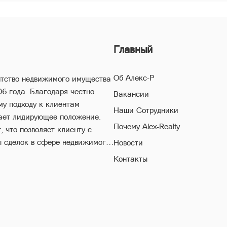
Главный
Об Алекс-Р
нтство недвижимого имущества
06 года. Благодаря честно
Вакансии
му подходу к клиентам
Наши Сотрудники
ает лидирующее положение.
Почему Alex-Realty
 что позволяет клиенту с
ы сделок в сфере недвижимого
Новости
Контакты
естороннему многолетнему
поможет Вам совершить
егая высоких рисков в ходе