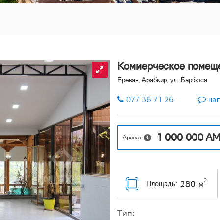
Коммерческое помещ
Ереван, Арабкир, ул. Барбюса
077 36 71 26
нап
1 000 000
A
Аренда
2
280 м
Площадь:
Тип: