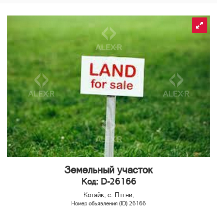
Земельный участок
Код: D-26166
Котайк, с. Птгни,
Номер обьявления (ID) 26166