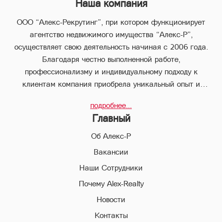
Наша компания
ООО “Алекс-Рекрутинг”, при котором функционирует
агентство недвижимого имущества “Алекс-Р”,
осуществляет свою деятельность начиная с 2006 года.
Благодаря честно выполненной работе,
профессионализму и индивидуальному подходу к
клиентам компания приобрела уникальный опыт и
стабильно занимает лидирующее положение.
подробнее...
В компании “Алекс-Р” предоставляется целый пакет
Главный
услуг, что позволяет клиенту с наименьшими потерями во
времени совершить любые виды сделок в сфере
Об Алекс-Р
недвижимого имущества.
Вакансии
Наши Сотрудники
Благодаря соответствующей высокой квалификации и
всестороннему многолетнему опыту, профессиональный
Почему Alex-Realty
персонал компании “Алекс-Р” поможет Вам совершить
Новости
выгодные сделки, обеспечивая конфиденциальность и
Контакты
избегая высоких рисков в ходе совершения сделок и