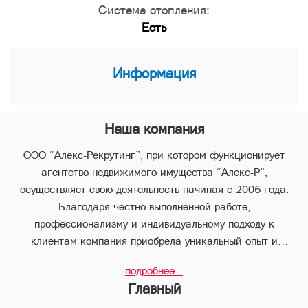
Система отопления:
Есть
Информация
Наша компания
ООО “Алекс-Рекрутинг”, при котором функционирует
агентство недвижимого имущества “Алекс-Р”,
осуществляет свою деятельность начиная с 2006 года.
Благодаря честно выполненной работе,
профессионализму и индивидуальному подходу к
клиентам компания приобрела уникальный опыт и
стабильно занимает лидирующее положение.
подробнее...
В компании “Алекс-Р” предоставляется целый пакет
Главный
услуг, что позволяет клиенту с наименьшими потерями во