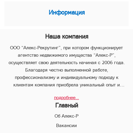
Информация
Наша компания
ООО “Алекс-Рекрутинг”, при котором функционирует
агентство недвижимого имущества “Алекс-Р”,
осуществляет свою деятельность начиная с 2006 года.
Благодаря честно выполненной работе,
профессионализму и индивидуальному подходу к
клиентам компания приобрела уникальный опыт и
стабильно занимает лидирующее положение.
подробнее...
В компании “Алекс-Р” предоставляется целый пакет
Главный
услуг, что позволяет клиенту с наименьшими потерями во
времени совершить любые виды сделок в сфере
Об Алекс-Р
недвижимого имущества.
Вакансии