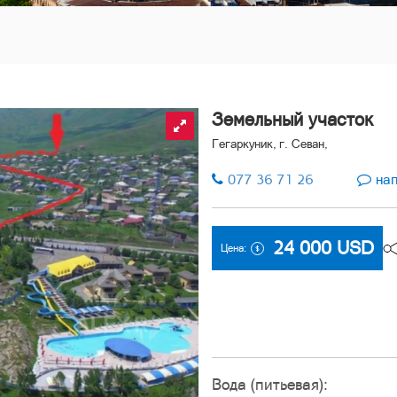
Земельный участок
Гегаркуник, г. Севан,
077 36 71 26
нап
24 000
USD
Цена:
Вода (питьевая):