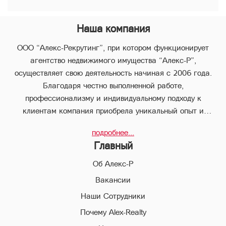
Наша компания
ООО “Алекс-Рекрутинг”, при котором функционирует
агентство недвижимого имущества “Алекс-Р”,
осуществляет свою деятельность начиная с 2006 года.
Благодаря честно выполненной работе,
профессионализму и индивидуальному подходу к
клиентам компания приобрела уникальный опыт и
стабильно занимает лидирующее положение.
подробнее...
В компании “Алекс-Р” предоставляется целый пакет
Главный
услуг, что позволяет клиенту с наименьшими потерями во
времени совершить любые виды сделок в сфере
Об Алекс-Р
недвижимого имущества.
Вакансии
Наши Сотрудники
Благодаря соответствующей высокой квалификации и
всестороннему многолетнему опыту, профессиональный
Почему Alex-Realty
персонал компании “Алекс-Р” поможет Вам совершить