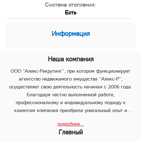
Система отопления:
Есть
Информация
Наша компания
ООО “Алекс-Рекрутинг”, при котором функционирует
агентство недвижимого имущества “Алекс-Р”,
осуществляет свою деятельность начиная с 2006 года.
Благодаря честно выполненной работе,
профессионализму и индивидуальному подходу к
клиентам компания приобрела уникальный опыт и
стабильно занимает лидирующее положение.
подробнее...
В компании “Алекс-Р” предоставляется целый пакет
Главный
услуг, что позволяет клиенту с наименьшими потерями во