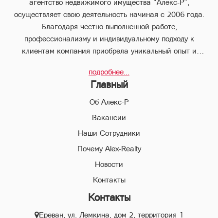
агентство недвижимого имущества “Алекс-Р”,
осуществляет свою деятельность начиная с 2006 года.
Благодаря честно выполненной работе,
профессионализму и индивидуальному подходу к
клиентам компания приобрела уникальный опыт и
стабильно занимает лидирующее положение.
подробнее...
В компании “Алекс-Р” предоставляется целый пакет
Главный
услуг, что позволяет клиенту с наименьшими потерями во
времени совершить любые виды сделок в сфере
Об Алекс-Р
недвижимого имущества.
Вакансии
Наши Сотрудники
Благодаря соответствующей высокой квалификации и
всестороннему многолетнему опыту, профессиональный
Почему Alex-Realty
персонал компании “Алекс-Р” поможет Вам совершить
Новости
выгодные сделки, обеспечивая конфиденциальность и
Контакты
избегая высоких рисков в ходе совершения сделок и
Контакты
сведения их к минимуму.
Ереван, ул. Лемкина, дом 2, территория 1