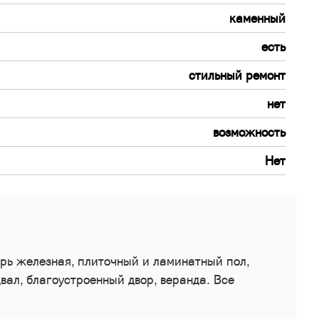
каменный
есть
стильный ремонт
нет
возможность
Нет
ерь железная, плиточный и ламинатный пол,
вал, благоустроенный двор, веранда. Все