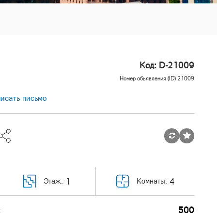
Код: D-21009
Номер обьявления (ID) 21009
исать письмо
1
4
Этаж:
Комнаты:
:
500