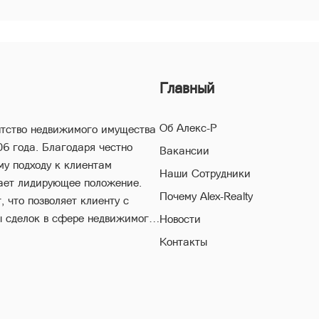
Главный
Об Алекс-Р
нтство недвижимого имущества
06 года. Благодаря честно
Вакансии
му подходу к клиентам
Наши Сотрудники
ает лидирующее положение.
Почему Alex-Realty
 что позволяет клиенту с
ы сделок в сфере недвижимого
Новости
Контакты
естороннему многолетнему
поможет Вам совершить
егая высоких рисков в ходе