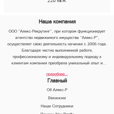
220 кв.м.
Наша компания
ООО “Алекс-Рекрутинг”, при котором функционирует
агентство недвижимого имущества “Алекс-Р”,
осуществляет свою деятельность начиная с 2006 года.
Благодаря честно выполненной работе,
профессионализму и индивидуальному подходу к
клиентам компания приобрела уникальный опыт и
стабильно занимает лидирующее положение.
подробнее...
В компании “Алекс-Р” предоставляется целый пакет
Главный
услуг, что позволяет клиенту с наименьшими потерями во
времени совершить любые виды сделок в сфере
Об Алекс-Р
недвижимого имущества.
Вакансии
Наши Сотрудники
Благодаря соответствующей высокой квалификации и
всестороннему многолетнему опыту, профессиональный