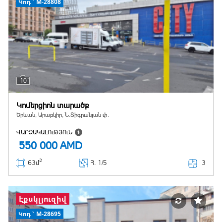
Կոդ` M-28808
10
Կոմերցիոն տարածք
Երևան, Արաբկիր, Ն.Տիգրանյան փ.
ՎԱՐՁԱԿԱԼՈւԹՅՈւՆ
550 000
AMD
2
3
63մ
Հ
. 1/5
Էքսկլյուզիվ
Կոդ` M-28695