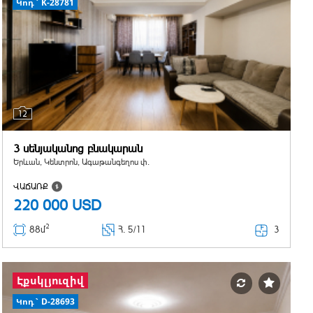
Կոդ` K-28781
12
3 սենյականոց բնակարան
Երևան, Կենտրոն, Ագաթանգեղոս փ.
ՎԱՃԱՌՔ
220 000
USD
2
3
88մ
Հ
. 5/11
Էքսկլյուզիվ
Կոդ` D-28693