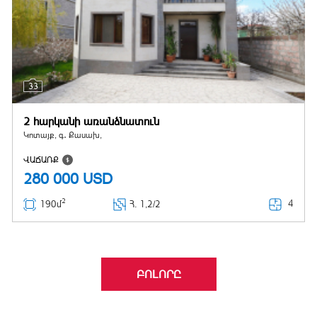
33
2 հարկանի առանձնատուն
Կոտայք, գ․ Քասախ,
ՎԱՃԱՌՔ
280 000
USD
2
4
190մ
Հ
. 1,2/2
ԲՈԼՈՐԸ