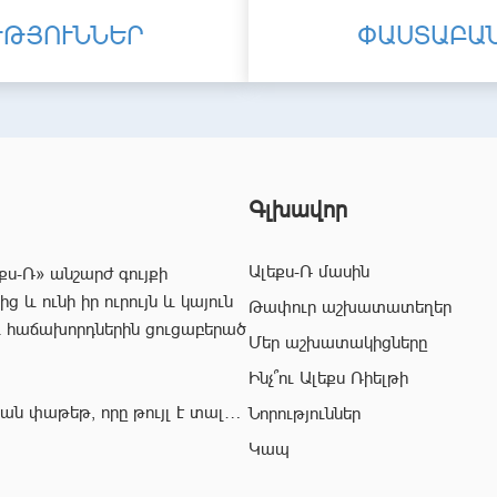
ՒԹՅՈՒՆՆԵՐ
ՓԱՍՏԱԲԱ
Գլխավոր
Ալեքս-Ռ մասին
քս-Ռ» անշարժ գույքի
 և ունի իր ուրույն և կայուն
Թափուր աշխատատեղեր
և հաճախորդներին ցուցաբերած
Մեր աշխատակիցները
Ինչ՞ու Ալեքս Ռիելթի
ան փաթեթ, որը թույլ է տալիս
Նորություններ
ժ գույքի ոլորտում:
Կապ
վ՝ «Ալեքս-Ռ» ընկերության
ահավետ