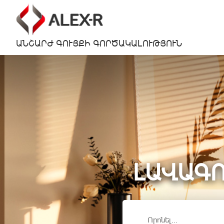
ԱՆՇԱՐԺ ԳՈՒՅՔԻ ԳՈՐԾԱԿԱԼՈՒԹՅՈՒՆ
ԼԱՎԱԳՈ