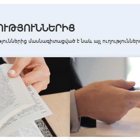
ՈՒԹՅՈՒՆՆԵՐԻՑ
թյուններից մասնագիտացված է նաև այլ ուղություններ