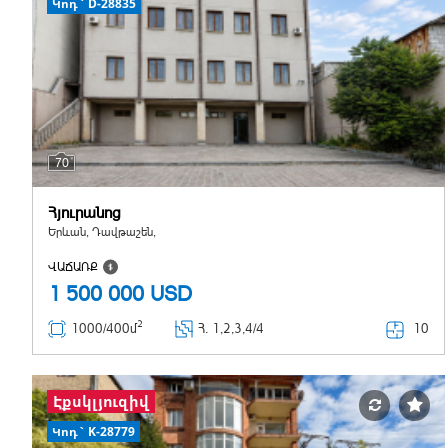
Կոդ` D-28835
70
Հյուրանոց
Երևան, Դավթաշեն,
ՎԱՃԱՌՔ
1 500 000
USD
2
10
1000/400մ
Հ
. 1,2,3,4/4
Էքսկլյուզիվ
Կոդ` K-28779