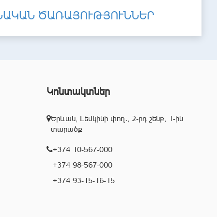
ՆԱԿԱՆ ԾԱՌԱՅՈՒԹՅՈՒՆՆԵՐ
Կոնտակտներ
Երևան, Լեմկինի փող․, 2-րդ շենք, 1-ին
տարածք
+374 10-567-000
+374 98-567-000
+374 93-15-16-15