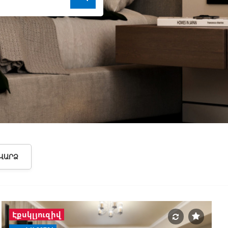
ՎԱՐՁ
Էքսկլյուզիվ