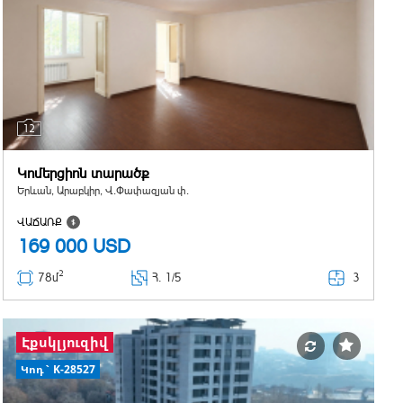
12
Կոմերցիոն տարածք
Երևան, Արաբկիր, Վ.Փափազյան փ.
ՎԱՃԱՌՔ
169 000
USD
2
3
78մ
Հ
. 1/5
Էքսկլյուզիվ
Կոդ` K-28527