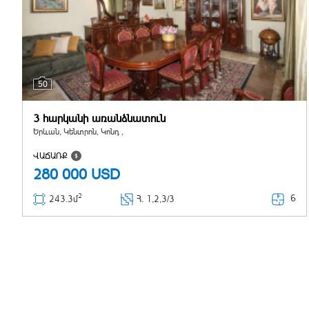
50
3 հարկանի առանձնատուն
Երևան, Կենտրոն, Կոնդ ,
ՎԱՃԱՌՔ
280 000
USD
2
6
243.3մ
Հ
. 1,2,3/3