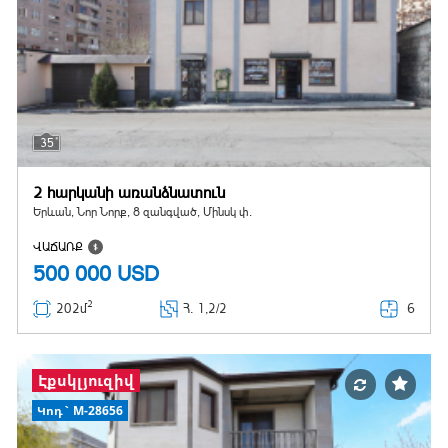
35
2 հարկանի առանձնատուն
Երևան, Նոր Նորք, 8 զանգված, Մինսկ փ.
ՎԱՃԱՌՔ
500 000
USD
2
6
202մ
Հ
. 1,2/2
Էքսկլյուզիվ
Կոդ` M-28656