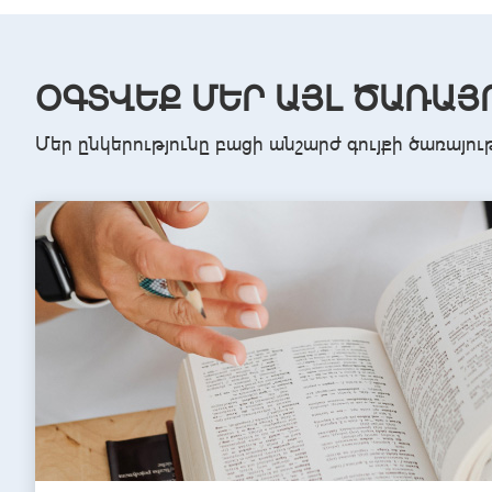
ՕԳՏՎԵՔ ՄԵՐ ԱՅԼ ԾԱՌԱՅ
Մեր ընկերությունը բացի անշարժ գույքի ծառայու