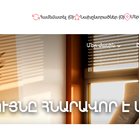
Մեր
Համեմատել (
0
)
Նախընտրածներ (
0
)
Մեր մասին
ՒՅՆԸ ՀՆԱՐԱՎՈՐ Է 