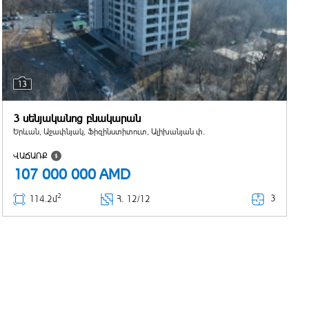
13
3 սենյականոց բնակարան
Երևան, Աջափնյակ, Ֆիզինստիտուտ, Ալիխանյան փ.
ՎԱՃԱՌՔ
107 000 000
AMD
2
3
114.2մ
Հ
. 12/12