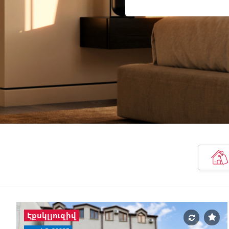
Էքսկլյուզիվ