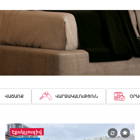
ՎԱՃԱՌՔ
ՎԱՐՁԱԿԱԼՈւԹՅՈւՆ
ՕՐԱ
Էքսկլյուզիվ