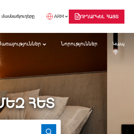
 մասնաճյուղերը
ՈՒՂԱՐԿԵԼ ՀԱՅՏ
Ծառայություններ
Նորություններ
Կապ
ՄԵԶ ՀԵՏ