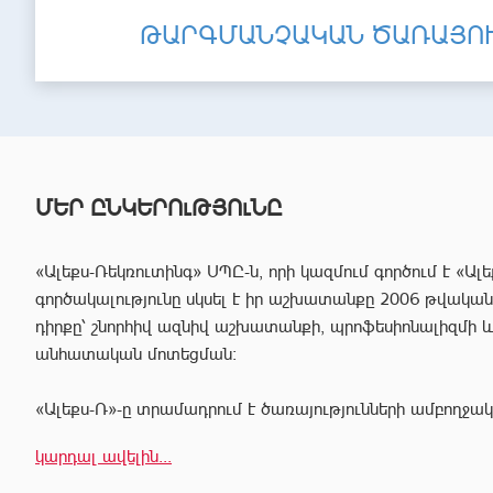
ԹԱՐԳՄԱՆՉԱԿԱՆ ԾԱՌԱՅՈ
ՄԵՐ ԸՆԿԵՐՈւԹՅՈւՆԸ
«Ալեքս-Ռեկռուտինգ» ՍՊԸ-ն, որի կազմում գործում է «Ալե
գործակալությունը սկսել է իր աշխատանքը 2006 թվականից
դիրքը՝ շնորհիվ ազնիվ աշխատանքի, պրոֆեսիոնալիզմի 
անհատական մոտեցման:
«Ալեքս-Ռ»-ը տրամադրում է ծառայությունների ամբողջակ
հաճախորդին արագ իրագործել ցանկացած գործարք անշար
կարդալ ավելին...
Համապատասխան որակավոման և բազմամյա փորձի շնորհի
պրոֆեսիոնալ անձնակազմը Ձեզ կօգնի իրականացնել շ