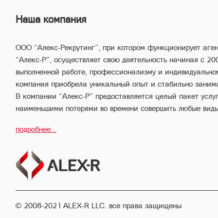
Наша компания
ООО “Алекс-Рекрутинг”, при котором функционирует аге
“Алекс-Р”, осуществляет свою деятельность начиная с 20
выполненной работе, профессионализму и индивидуально
компания приобрела уникальный опыт и стабильно заним
В компании “Алекс-Р” предоставляется целый пакет услуг,
наименьшими потерями во времени совершить любые вид
имущества.
подробнее...
Благодаря соответствующей высокой квалификации и вс
опыту, профессиональный персонал компании “Алекс-Р” 
выгодные сделки, обеспечивая конфиденциальность и изб
совершения сделок и сведения их к минимуму.
Сотрудники юридического отдела “Алекс-Р” обеспечат за
© 2008-2021 ALEX-R LLC. все права защищены
проверку правильности оформления документов и найдут 