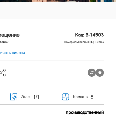
мещение
Код: B-14503
танак,
Номер обьявления (ID) 14503
исать письмо
1/1
8
Этаж:
Комнаты:
производственный