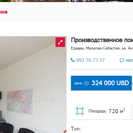
ние
Производственное по
Ереван, Малатия-Себастия, кв. Ах
093 76 73 57
нап
324 000
USD
Цена:
2
720 м
Площадь:
Тип: