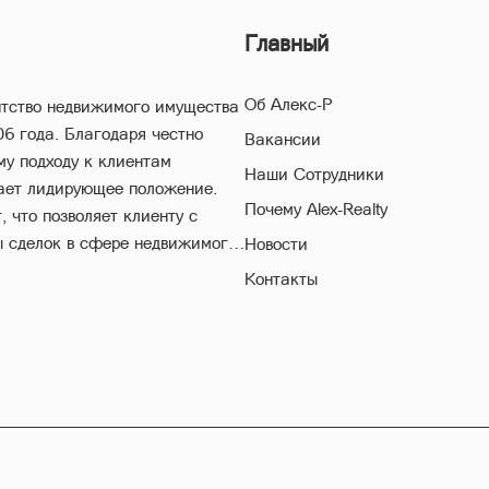
Главный
Об Алекс-Р
нтство недвижимого имущества
06 года. Благодаря честно
Вакансии
му подходу к клиентам
Наши Сотрудники
ает лидирующее положение.
Почему Alex-Realty
 что позволяет клиенту с
ы сделок в сфере недвижимого
Новости
Контакты
естороннему многолетнему
поможет Вам совершить
егая высоких рисков в ходе
конность ваших сделок,
быстрое и качественное