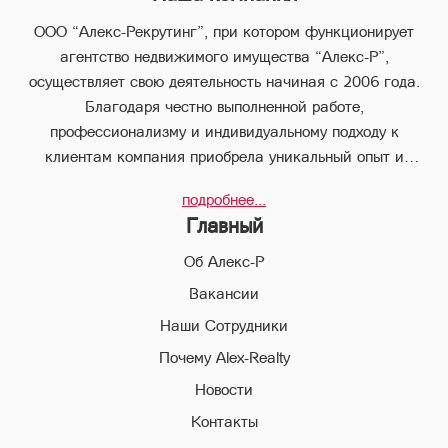
ООО “Алекс-Рекрутинг”, при котором функционирует
агентство недвижимого имущества “Алекс-Р”,
осуществляет свою деятельность начиная с 2006 года.
Благодаря честно выполненной работе,
профессионализму и индивидуальному подходу к
клиентам компания приобрела уникальный опыт и
стабильно занимает лидирующее положение.
подробнее...
В компании “Алекс-Р” предоставляется целый пакет
Главный
услуг, что позволяет клиенту с наименьшими потерями во
времени совершить любые виды сделок в сфере
Об Алекс-Р
недвижимого имущества.
Вакансии
Наши Сотрудники
Благодаря соответствующей высокой квалификации и
всестороннему многолетнему опыту, профессиональный
Почему Alex-Realty
персонал компании “Алекс-Р” поможет Вам совершить
Новости
выгодные сделки, обеспечивая конфиденциальность и
Контакты
избегая высоких рисков в ходе совершения сделок и