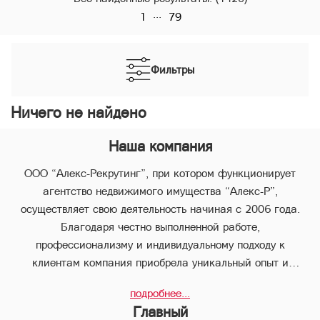
...
1
79
Фильтры
Ничего не найдено
Наша компания
ООО “Алекс-Рекрутинг”, при котором функционирует
агентство недвижимого имущества “Алекс-Р”,
осуществляет свою деятельность начиная с 2006 года.
Благодаря честно выполненной работе,
профессионализму и индивидуальному подходу к
клиентам компания приобрела уникальный опыт и
стабильно занимает лидирующее положение.
подробнее...
В компании “Алекс-Р” предоставляется целый пакет
Главный
услуг, что позволяет клиенту с наименьшими потерями во