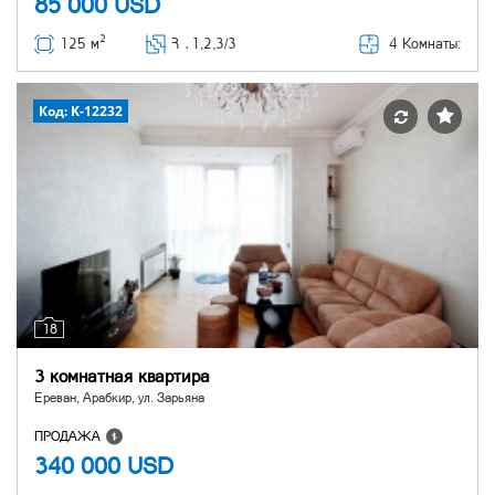
85 000
USD
2
4 Комнаты:
125 м
Հ ․
1,2,3/3
Код: K-12232
18
3 комнатная квартира
Ереван, Арабкир, ул. Зарьяна
ПРОДАЖА
340 000
USD