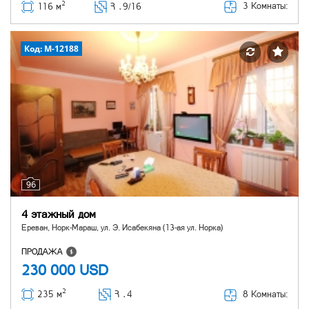
2
3 Комнаты:
116 м
Հ ․
9/16
Код: M-12188
96
4 этажный дом
Ереван, Норк-Мараш, ул. Э. Исабекяна (13-ая ул. Норка)
ПРОДАЖА
230 000
USD
2
8 Комнаты:
235 м
Հ ․
4