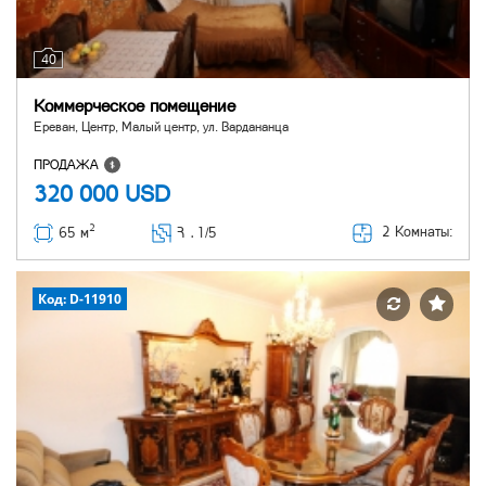
40
Коммерческое помещение
Ереван, Центр, Малый центр, ул. Вардананца
ПРОДАЖА
320 000
USD
2
2 Комнаты:
65 м
Հ ․
1/5
Код: D-11910