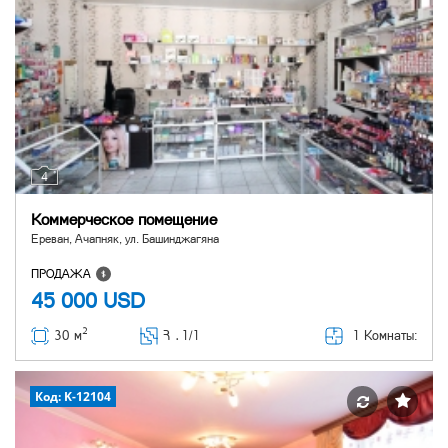
4
Коммерческое помещение
Ереван, Ачапняк, ул. Башинджагяна
ПРОДАЖА
45 000
USD
2
1 Комнаты:
30 м
Հ ․
1/1
Код: K-12104