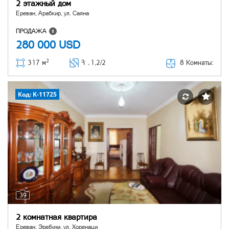
2 этажный дом
Ереван, Арабкир, ул. Саяна
ПРОДАЖА
280 000
USD
2
8 Комнаты:
317 м
Հ ․
1,2/2
Код: K-11725
39
2 комнатная квартира
Ереван, Эребуни, ул. Хоренаци