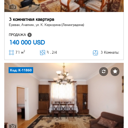
13
3 комнатная квартира
Ереван, Ачапняк, ул. К. Керкоряна (Ленинградяна)
ПРОДАЖА
140 000
USD
2
3 Комнаты:
71 м
Հ ․
2/4
Код: K-11860
33