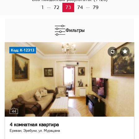
...
...
1
72
73
74
79
Фильтры
Код: K-12313
44
4 комнатная квартира
Ереван, Эребуни, ул. Мурацана