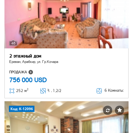
48
2 этажный дом
Ереван, Арабкир, ул. Гр.Кочара
ПРОДАЖА
756 000
USD
2
6 Комнаты:
252 м
Հ ․
1,2/2
Код: K-12096