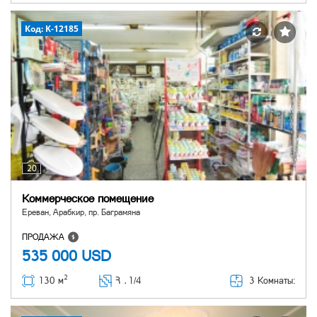
Код: K-12185
20
Коммерческое помещение
Ереван, Арабкир, пр. Баграмяна
ПРОДАЖА
535 000
USD
2
3 Комнаты:
130 м
Հ ․
1/4