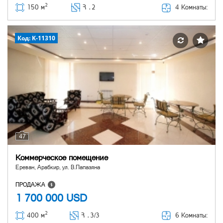
2
4 Комнаты:
150 м
Հ ․
2
Код: K-11310
47
Коммерческое помещение
Ереван, Арабкир, ул. В.Папазяна
ПРОДАЖА
1 700 000
USD
2
6 Комнаты:
400 м
Հ ․
3/3