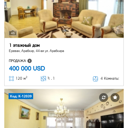
46
1 этажный дом
Ереван, Арабкир, 44-ая ул. Арабкира
ПРОДАЖА
400 000
USD
2
4 Комнаты:
120 м
Հ ․
1
Код: K-12039