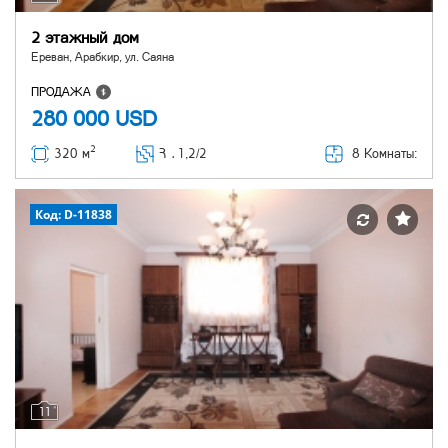
2 этажный дом
Ереван, Арабкир, ул. Саяна
ПРОДАЖА
280 000
USD
2
8 Комнаты:
320 м
Հ ․
1,2/2
Код: D-11838
11