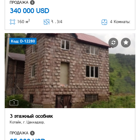
ПРОДАЖА
340 000
USD
2
4 Комнаты:
160 м
Հ ․
3/4
Код: D-12280
1
3 этажный особняк
Котайк, г. Цахкадзор,
ПРОДАЖА