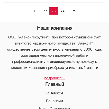
...
...
1
72
73
74
79
Наша компания
ООО “Алекс-Рекрутинг”, при котором функционирует
агентство недвижимого имущества “Алекс-Р”,
осуществляет свою деятельность начиная с 2006 года.
Благодаря честно выполненной работе,
профессионализму и индивидуальному подходу к
клиентам компания приобрела уникальный опыт и
стабильно занимает лидирующее положение.
подробнее...
В компании “Алекс-Р” предоставляется целый пакет
Главный
услуг, что позволяет клиенту с наименьшими потерями во
времени совершить любые виды сделок в сфере
Об Алекс-Р
недвижимого имущества.
Вакансии
Наши Сотрудники